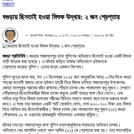
সারাদেশ
বগুড়ায় ছিনতাই হওয়া মিশুক উদ্ধার: ২ জন গ্রেপ্তার
আপডেট টাইম: ডিসেম্বর ২৯, ২০২৫ ইং | ১২:৪৮:২৮:অপরাহ্ন |
২৫৬৫০৭৬ বার পঠিত
বগুড়া প্রতিনিধি :
বগুড়ার শাজাহানপুর থানা পুলিশের অভিযানে ছিনতাই হওয়া একটি মিশুক
গাড়ী উদ্ধার করা হয়েছে। এ ঘটনায় জড়িত থাকার অভিযোগে দুইজনকে
গ্রেপ্তার
করেছে পুলিশ। এদের মধ্যে একজন কিশোর।
পুলিশ সূত্রে জানা যায়, গত ১৭ ডিসেম্বর ২০২৫ রাত আনুমানিক সাড়ে ১০টার দিকে বগুড়া
শহরের কলোনী বাজার থেকে দুইজন যাত্রী নিয়ে মিশুক চালিয়ে শাজাহানপুর উপজেলার
জোড়া তালপুকুর গ্রামের কাঁচা রাস্তায় পৌঁছান চালক মোঃ শাহজালাল বাবু সুজন। সেখানে
পৌঁছামাত্র ছিনতাইকারীরা মিশুক চালক বাবুকে একটি গাছের সঙ্গে বেঁধে ফেলে। এক
পর্যায়ে চাকু দিয়ে মিশুক চালকের শরীরের বিভিন্ন স্থানে আঘাত করে তাকে গুরুতর জখম
করে। এ সময় তার ব্যবহৃত একটি স্মার্ট মোবাইল ফোন, নগদ ৬০০–৭০০ টাকা এবং মিশুক
নিয়ে পালিয়ে যায় ছিনতাইকারীরা। মিশুক চালক মোঃ শাহজালাল বাবু সুজন (২৫) বগুড়া
পৌরসভার ১৯ নং ওয়ার্ডের খামারকান্দি পশ্চিমপাড়া এলাকার বাসিন্দা।
ঘটনার তদন্তে শাজাহানপুর থানা পুলিশ তথ্যপ্রযুক্তির সহায়তায় অভিযান চালায়।
অভিযানে মোঃ আলামিন ওরফে আল আমিন (২১) কে গ্রেপ্তার করা হয়। তার বসতবাড়ির