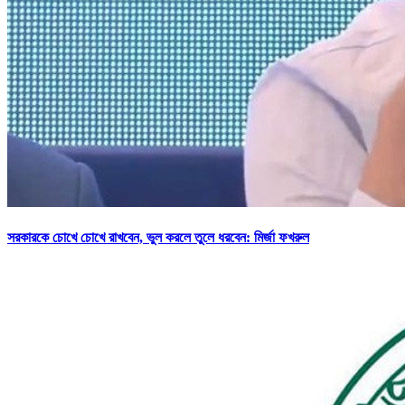
সরকারকে চোখে চোখে রাখবেন, ভুল করলে তুলে ধরবেন: মির্জা ফখরুল