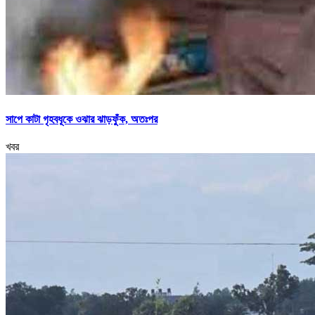
সাপে কাটা গৃহবধূকে ওঝার ঝাড়ফুঁক, অতঃপর
খবর