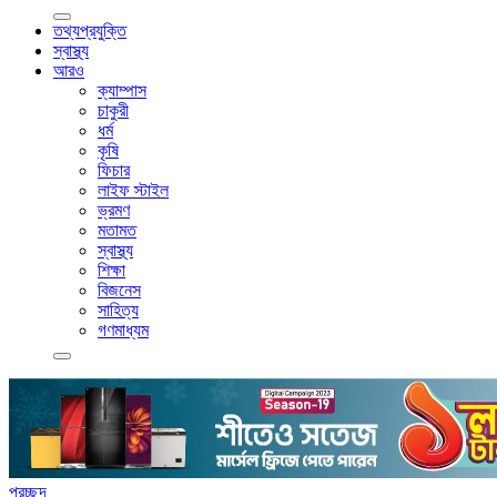
তথ্যপ্রযুক্তি
স্বাস্থ্য
আরও
ক্যাম্পাস
চাকুরী
ধর্ম
কৃষি
ফিচার
লাইফ স্টাইল
ভ্রমণ
মতামত
স্বাস্থ্য
শিক্ষা
বিজনেস
সাহিত্য
গণমাধ্যম
প্রচ্ছদ