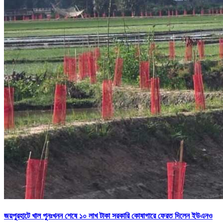
জয়পুরহাটে খাল পুনঃখনন শেষে ১০ লাখ টাকা সরকারি কোষাগারে ফেরত দিলেন ইউএনও