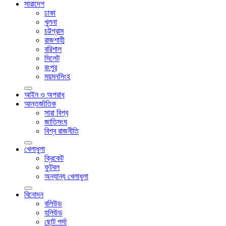
সারাদেশ
ঢাকা
খুলনা
চট্টগ্রাম
রাজশাহী
বরিশাল
সিলেট
রংপুর
ময়মনসিংহ
আইন ও অপরাধ
আন্তর্জাতিক
সারা বিশ্ব
জাতিসংঘ
বিশ্ব রাজনীতি
খেলাধুলা
ক্রিকেট
ফুটবল
অন্যান্য খেলাধুলা
বিনোদন
বলিউড
হলিউড
ছোট পর্দা