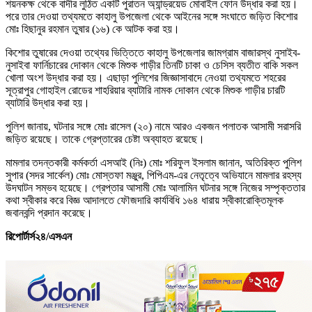
শয়নকক্ষ থেকে বাদীর লুঠিত একটি পুরাতন অ্যান্ড্রয়েড মোবাইল ফোন উদ্ধার করা হয়।
পরে তার দেওয়া তথ্যমতে কাহালু উপজেলা থেকে আইনের সঙ্গে সংঘাতে জড়িত কিশোর
মোঃ হিছানুর রহমান তুষার (১৬) কে আটক করা হয়।
কিশোর তুষারের দেওয়া তথ্যের ভিত্তিতে কাহালু উপজেলার জামগ্রাম বাজারস্থ নুসাইব-
নুসাইবা ফার্নিচারের দোকান থেকে মিশুক গাড়ীর তিনটি চাকা ও চেসিস ব্যতীত বাকি সকল
খোলা অংশ উদ্ধার করা হয়। এছাড়া পুলিশের জিজ্ঞাসাবাদে নেওয়া তথ্যমতে শহরের
সূত্রাপুর গোহাইল রোডের শাহরিয়ার ব্যাটারি নামক দোকান থেকে মিশুক গাড়ীর চারটি
ব্যাটারি উদ্ধার করা হয়।
পুলিশ জানায়, ঘটনার সঙ্গে মোঃ রাসেল (২০) নামে আরও একজন পলাতক আসামী সরাসরি
জড়িত রয়েছে। তাকে গ্রেপ্তারের চেষ্টা অব্যাহত রয়েছে।
মামলার তদন্তকারী কর্মকর্তা এসআই (নিঃ) মোঃ শরিফুল ইসলাম জানান, অতিরিক্ত পুলিশ
সুপার (সদর সার্কেল) মোঃ মোস্তফা মঞ্জুর, পিপিএম-এর নেতৃত্বে অভিযানে মামলার রহস্য
উদঘাটন সম্ভব হয়েছে। গ্রেপ্তার আসামী মোঃ আলামিন ঘটনার সঙ্গে নিজের সম্পৃক্ততার
কথা স্বীকার করে বিজ্ঞ আদালতে ফৌজদারি কার্যবিধি ১৬৪ ধারায় স্বীকারোক্তিমূলক
জবানবন্দি প্রদান করেছে।
রিপোর্টার্স২৪/এসএন