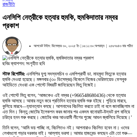
রাজনীতি
এনসিপি নেত্রীকে হত্যার হুমকি, হুমকিদাতার নম্বর
প্রকাশ
আপডেট টাইম: ডিসেম্বর ৩০, ২০২৫ ইং | ১৬:১১:৩০:অপরাহ্ন |
২৫৬৭৬৪৩ বার পঠিত
ছবির ক্যাপশন: সংগৃহীত ছবি
স্টাফ রিপোর্টার:
এনসিপির যুগ্ম সদস্যসচিব ও এমপিপ্রার্থী ডা. মাহমুদা মিতুকে হত্যার
হুমকি দেওয়া হয়েছে। মঙ্গলবার (৩০ ডিসেম্বর) বিকেলে নিজের ভেরিফায়েড ফেসবুক
আইডিতে দেওয়া এক পোস্টে বিষয়টি জানিয়েছেন মিতু নিজেই।
ওই পোস্টে মিতু বলেন, ‘আজকেও এই নম্বর (+966548680436) থেকে হত্যার
হুমকি আসছে। আবার নতুন করে প্রতিদিন হত্যার হুমকি শুরু হইছে। পুড়িয়ে মারবে,
কুপিয়ে মারবে—হ্যানত্যান বলছে। আপনাদের বিচলিত করতে চাই না বলে জানাচ্ছিলাম না
এত দিন। কিন্তু জোটের ইলেকশন করব জানার পর একদম বানোয়াট-উদ্ভট গল্প বানিয়ে
চরিত্র হনন শুরু করছে। জোটের খবর আওয়ামী লীগের পুচ্ছে আগুন জ্বালিয়ে দিয়েছে।’
তিনি বলেন, ‘আমি ভয় পাচ্ছি না, বিচলিতও নই। আপনারাও বিচলিত হবেন না। ওদের
লেখাগুলো পড়ার দরকার নাই। আল্লাহ ভরসা। আমার হাজবেন্ড বলছেন এটা তো শুরু—