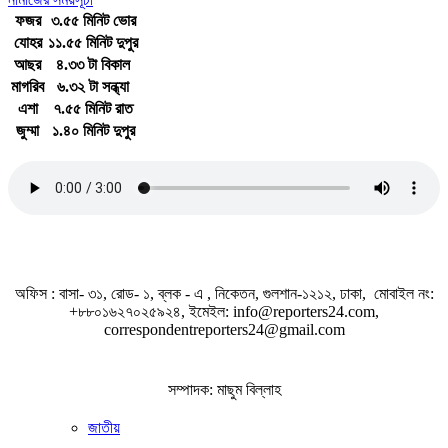
ফজর
৩.৫৫ মিনিট ভোর
যোহর
১১.৫৫ মিনিট দুপুর
আছর
৪.৩৩ টা বিকাল
মাগরিব
৬.৩২ টা সন্ধ্যা
এশা
৭.৫৫ মিনিট রাত
জুম্মা
১.৪০ মিনিট দুপুর
জাতীয় সঙ্গীত
অফিস : বাসা- ৩১, রোড- ১, ব্লক - এ , নিকেতন, গুলশান-১২১২, ঢাকা, মোবাইল নং:
+৮৮০১৬২৭০২৫৯২৪, ইমেইল: info@reporters24.com,
correspondentreporters24@gmail.com
সম্পাদক: মাছুম বিল্লাহ
জাতীয়