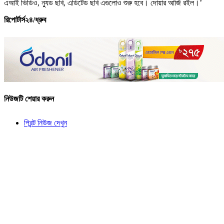
এআই ভিডিও, ন্যুড ছবি, এডিটেড ছবি এগুলোও শুরু হবে। দোয়ার আর্জি রইল।’
রিপোর্টার্স২৪/ধ্রুব
নিউজটি শেয়ার করুন
প্রিন্ট নিউজ দেখুন