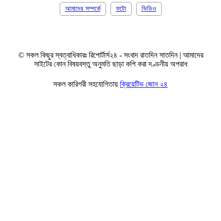
আমাদের সম্পর্কে
ফটো
ভিডিও
© সকল কিছুর স্বত্বাধিকারঃ রিপোর্টার্স২৪ - সংবাদ রাতদিন সাতদিন | আমাদের
সাইটের কোন বিষয়বস্তু অনুমতি ছাড়া কপি করা দণ্ডনীয় অপরাধ
সকল কারিগরী সহযোগিতায়
ক্রিয়েটিভ জোন ২৪