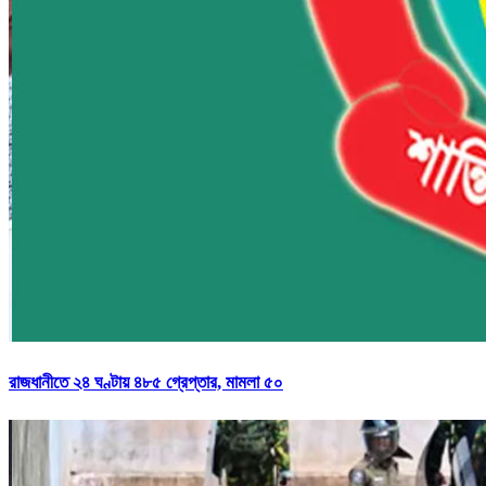
রাজধানীতে ২৪ ঘণ্টায় ৪৮৫ গ্রেপ্তার, মামলা ৫০