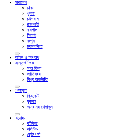
সারাদেশ
ঢাকা
খুলনা
চট্টগ্রাম
রাজশাহী
বরিশাল
সিলেট
রংপুর
ময়মনসিংহ
আইন ও অপরাধ
আন্তর্জাতিক
সারা বিশ্ব
জাতিসংঘ
বিশ্ব রাজনীতি
খেলাধুলা
ক্রিকেট
ফুটবল
অন্যান্য খেলাধুলা
বিনোদন
বলিউড
হলিউড
ছোট পর্দা