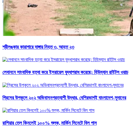
শ্রীলঙ্কার কারাগারে দাঙ্গায় নিহত ৩, আহত ২৩
লেবাননে সাংবাদিক হত্যা করে ইসরায়েল যুদ্ধাপরাধ করেছে: হিউম্যান রাইটস ওয়াচ
গ্রিসের উপকূলে ২০২ অভিবাসনপ্রত্যাশী উদ্ধার, বেশিরভাগই বাংলাদেশ-সুদানের
রাশিয়ার তেল কিনলেই ১০০% শুল্ক, মার্কিন সিনেটে বিল পাস