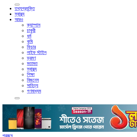
তথ্যপ্রযুক্তি
স্বাস্থ্য
আরও
ক্যাম্পাস
চাকুরী
ধর্ম
কৃষি
ফিচার
লাইফ স্টাইল
ভ্রমণ
মতামত
স্বাস্থ্য
শিক্ষা
বিজনেস
সাহিত্য
গণমাধ্যম
প্রচ্ছদ