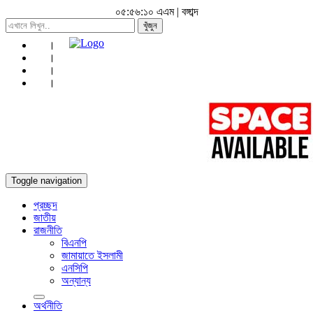
০৫:৫৬:১১ এএম
|
বঙ্গাব্দ
খুঁজুন
Toggle navigation
প্রচ্ছদ
জাতীয়
রাজনীতি
বিএনপি
জামায়াতে ইসলামী
এনসিপি
অন্যান্য
অর্থনীতি