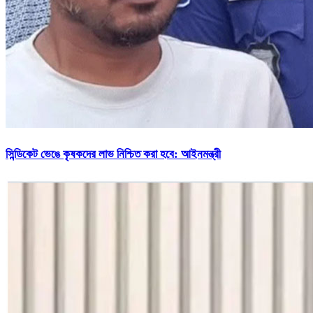
সিন্ডিকেট ভেঙে কৃষকদের লাভ নিশ্চিত করা হবে: আইনমন্ত্রী