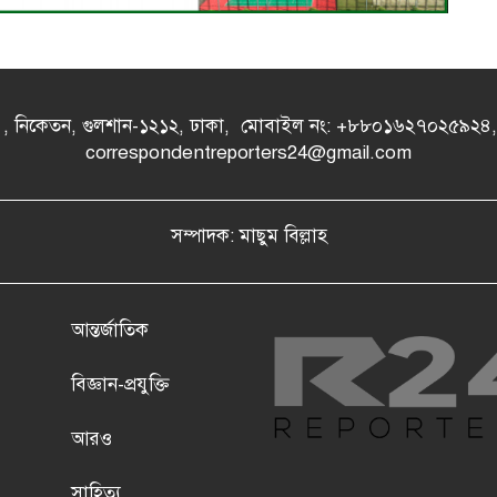
- এ , নিকেতন, গুলশান-১২১২, ঢাকা, মোবাইল নং: +৮৮০১৬২৭০২৫৯২
correspondentreporters24@gmail.com
সম্পাদক: মাছুম বিল্লাহ
আন্তর্জাতিক
বিজ্ঞান-প্রযুক্তি
আরও
সাহিত্য