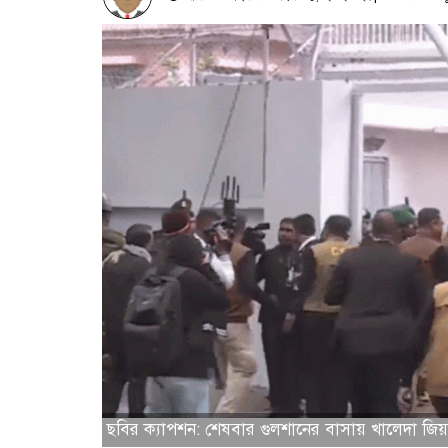
ছবির ক্যাপশন: শেষবার গুলশানের বাসায় খালেদা জিয়