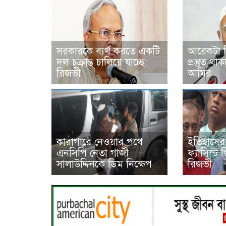
সরকারকে ব্যর্থ করতে একটি
আরেকটা বি
দল চক্রান্ত চালিয়ে যাচ্ছে:
প্রস্তুত থ
রিজভী
আমির
কারাগারে নেওয়ার পথে
ইতিহাসের ন
এনসিপি নেতা গাজী
ফ্যাসিস্ট
সালাউদ্দিনকে ডিম নিক্ষেপ
রিজভী