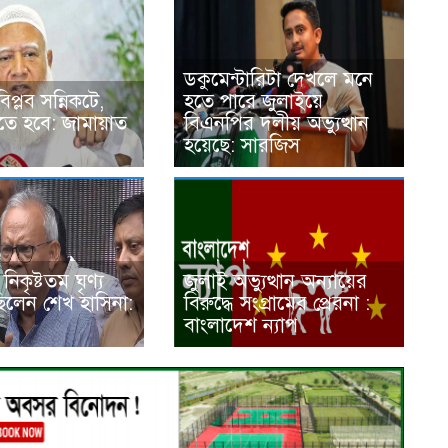
ডকুমেন্টারিটা দেখলে মনে
প্লব সন্নিকটে,
হতে পারে জুলাইয়ে
াকতে হবে: জামায়াত
বিএনপির দলীয় অভ্যুত্থান
হয়েছে: সারজিস
িকৃষ্টতম ঘৃণ্য
জুলাই অভ্যুত্থান অন্যায়ের
 ছিলেন শেখ হাসিনা:
বিরুদ্ধে সংগ্রামের প্রেরনা :
বাংলাদেশ ন্যাপ