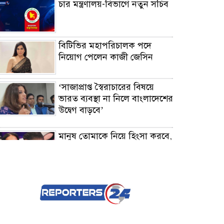
চার মন্ত্রণালয়-বিভাগে নতুন সচিব
বিটিভির মহাপরিচালক পদে
নিয়োগ পেলেন কাজী জেসিন
‘সাজাপ্রাপ্ত স্বৈরাচারের বিষয়ে
ভারত ব্যবস্থা না নিলে বাংলাদেশের
উদ্বেগ বাড়বে’
মানুষ তোমাকে নিয়ে হিংসা করবে,
এটাই স্বাভাবিক: জর্জিনাকে
রোনালদো
জনতার আলবেনিয়া বনাম
ফ্লেমিঙ্গোর আবাসস্থলে ট্রাম্প-
কুশনারের কোটি ডলারের সাম্রাজ্য