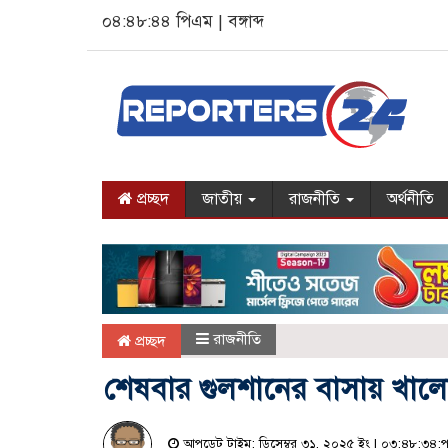
০৪:৪৮:৪৫ পিএম
|
বঙ্গাব্দ
প্রচ্ছদ
জাতীয়
রাজনীতি
অর্থনীতি
রাজনীতি
প্রচ্ছদ
শেষবার গুলশানের বাসায় খালে
আপডেট টাইম: ডিসেম্বর ৩১, ২০২৫ ইং | ০৩:৪৮:৩৪:পূর্