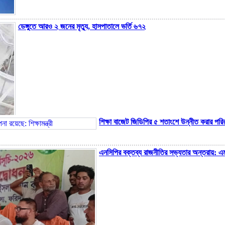
ডেঙ্গুতে আরও ২ জনের মৃত্যু, হাসপাতালে ভর্তি ৬৭২
শিক্ষা বাজেট জিডিপির ৫ শতাংশে উন্নীত করার পরিকল্প
এনসিপির বক্তব্য রাজনীতির সভ্যতার অন্তরায়: এম
হাম উপসর্গে আরও ৬ শিশুর মৃত্যু