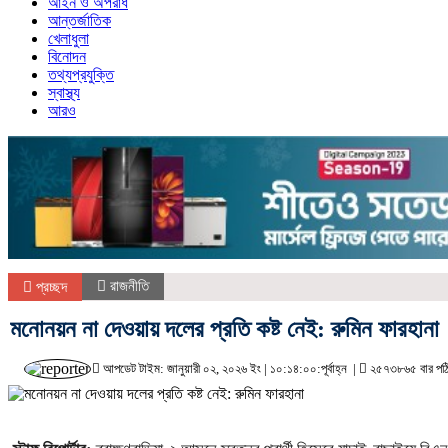
আইন ও অপরাধ
আন্তর্জাতিক
খেলাধুলা
বিনোদন
তথ্যপ্রযুক্তি
স্বাস্থ্য
আরও
রাজনীতি
প্রচ্ছদ
মনোনয়ন না দেওয়ায় দলের প্রতি কষ্ট নেই: রুমিন ফারহানা
আপডেট টাইম: জানুয়ারী ০২, ২০২৬ ইং | ১০:১৪:০০:পূর্বাহ্ন |
২৫৭৩৮৬৫ বার পঠ