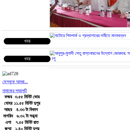
খবর
খবর
খবর
ফেসবুকে আমরা...
নামাজের সময়সূচী
খবর
ফজর
৩.৫৫ মিনিট ভোর
যোহর
১১.৫৫ মিনিট দুপুর
আছর
৪.৩৩ টা বিকাল
খবর
মাগরিব
৬.৩২ টা সন্ধ্যা
এশা
৭.৫৫ মিনিট রাত
জুম্মা
১.৪০ মিনিট দুপুর
খবর