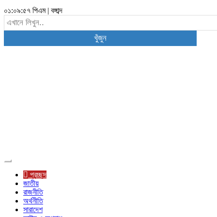
০১:০৯:৫৮ পিএম
|
বঙ্গাব্দ
খুঁজুন
Toggle
navigation
প্রচ্ছদ
জাতীয়
রাজনীতি
অর্থনীতি
সারাদেশ