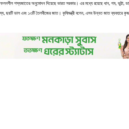
 উচ্চফলনশীল শস্যজাতের অনুমোদন দিয়েছে ভারত সরকার। এর মধ্যে রয়েছে ধান, গম, ভুট্টা
স্য, ছয়টি ডাল এবং ১৩টি তৈলবীজের জাত। কৃষিমন্ত্রী বলেন, এসব উন্নত জাত ব্যবহারে