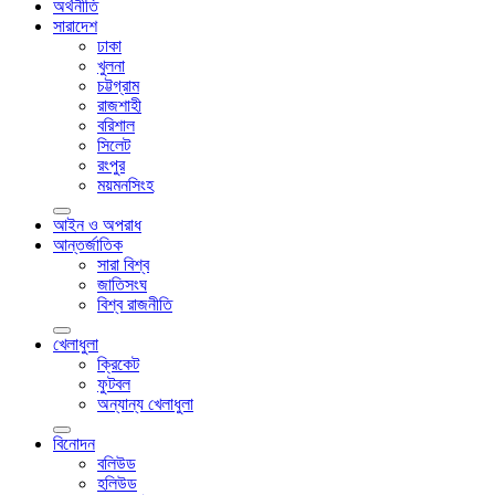
অর্থনীতি
সারাদেশ
ঢাকা
খুলনা
চট্টগ্রাম
রাজশাহী
বরিশাল
সিলেট
রংপুর
ময়মনসিংহ
আইন ও অপরাধ
আন্তর্জাতিক
সারা বিশ্ব
জাতিসংঘ
বিশ্ব রাজনীতি
খেলাধুলা
ক্রিকেট
ফুটবল
অন্যান্য খেলাধুলা
বিনোদন
বলিউড
হলিউড