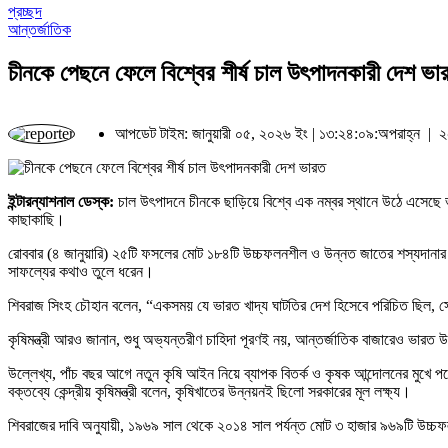
প্রচ্ছদ
আন্তর্জাতিক
চীনকে পেছনে ফেলে বিশ্বের শীর্ষ চাল উৎপাদনকারী দেশ ভা
আপডেট টাইম: জানুয়ারী ০৫, ২০২৬ ইং | ১৩:২৪:০৯:অপরাহ্ন |
২
ইন্টারন্যাশনাল ডেস্ক:
চাল উৎপাদনে চীনকে ছাড়িয়ে বিশ্বে এক নম্বর স্থানে উঠে এসেছে ভা
কাছাকাছি।
রোববার (৪ জানুয়ারি) ২৫টি ফসলের মোট ১৮৪টি উচ্চফলনশীল ও উন্নত জাতের শস্যদানার অন
সাফল্যের কথাও তুলে ধরেন।
শিবরাজ সিংহ চৌহান বলেন, “একসময় যে ভারত খাদ্য ঘাটতির দেশ হিসেবে পরিচিত ছিল, 
কৃষিমন্ত্রী আরও জানান, শুধু অভ্যন্তরীণ চাহিদা পূরণই নয়, আন্তর্জাতিক বাজারেও ভার
উল্লেখ্য, পাঁচ বছর আগে নতুন কৃষি আইন নিয়ে ব্যাপক বিতর্ক ও কৃষক আন্দোলনের মুখে প
বক্তব্যে কেন্দ্রীয় কৃষিমন্ত্রী বলেন, কৃষিখাতের উন্নয়নই ছিলো সরকারের মূল লক্ষ্য।
শিবরাজের দাবি অনুযায়ী, ১৯৬৯ সাল থেকে ২০১৪ সাল পর্যন্ত মোট ৩ হাজার ৯৬৯টি উচ্