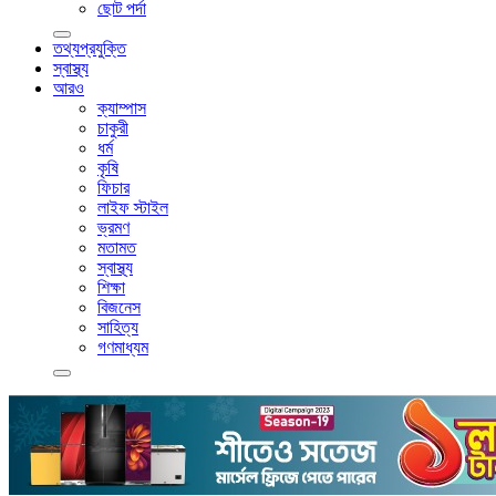
ছোট পর্দা
তথ্যপ্রযুক্তি
স্বাস্থ্য
আরও
ক্যাম্পাস
চাকুরী
ধর্ম
কৃষি
ফিচার
লাইফ স্টাইল
ভ্রমণ
মতামত
স্বাস্থ্য
শিক্ষা
বিজনেস
সাহিত্য
গণমাধ্যম