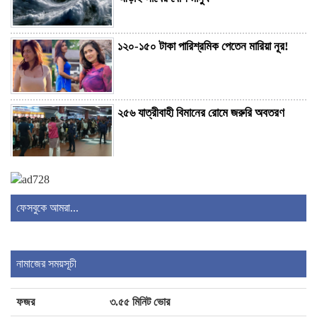
১২০-১৫০ টাকা পারিশ্রমিক পেতেন মারিয়া নূর!
২৫৬ যাত্রীবাহী বিমানের রোমে জরুরি অবতরণ
বাংলাদেশ-নেপাল মৎস্য খাতে ভিত্তি হিসেবে ভূমিকা
রাখতে পারে: রাষ্ট্রদূত
ফেসবুকে আমরা...
পুরস্কার বিতরণ, অভিভাবক সমাবেশ ও বৃক্ষরোপণে
মুখর বিদ্যালয়
নামাজের সময়সূচী
ফজর
৩.৫৫ মিনিট ভোর
ঝিনাইদহের কোটচাঁদপুর পুকুরে ডুবে স্কুলছাত্রের