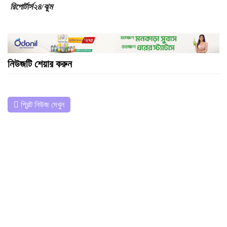
রিপোর্টার্স২৪/ঝুম
নিউজটি শেয়ার করুন
প্রিন্ট নিউজ দেখুন