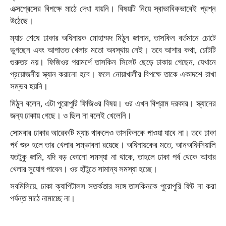
এক্সপ্রেসের বিপক্ষে মাঠে দেখা যায়নি। বিষয়টি নিয়ে স্বাভাবিকভাবেই প্রশ্ন
উঠেছে।
ম্যাচ শেষে ঢাকার অধিনায়ক মোহাম্মদ মিঠুন জানান, তাসকিন বর্তমানে চোটে
ভুগছেন এবং আপাতত খেলার মতো অবস্থায় নেই। তবে আশার কথা, চোটটি
গুরুতর নয়। ফিজিওর পরামর্শে তাসকিন সিলেট ছেড়ে ঢাকায় গেছেন, যেখানে
প্রয়োজনীয় স্ক্যান করানো হবে। ফলে নোয়াখালীর বিপক্ষে তাকে একাদশে রাখা
সম্ভব হয়নি।
মিঠুন বলেন, এটা পুরোপুরি ফিজিওর বিষয়। ওর এখন বিশ্রাম দরকার। স্ক্যানের
জন্য ঢাকায় গেছে। ও ছিল না বলেই খেলেনি।
সোমবার ঢাকার আরেকটি ম্যাচ থাকলেও তাসকিনকে পাওয়া যাবে না। তবে ঢাকা
পর্ব শুরু হলে তার খেলার সম্ভাবনা রয়েছে। অধিনায়কের মতে, আনঅফিসিয়ালি
যতটুকু জানি, যদি বড় কোনো সমস্যা না থাকে, তাহলে ঢাকা পর্ব থেকে আবার
খেলার সুযোগ পাবেন। ওর হাঁটুতে সামান্য সমস্যা হচ্ছে।
সবমিলিয়ে, ঢাকা ক্যাপিটালস সতর্কতার সঙ্গে তাসকিনকে পুরোপুরি ফিট না করা
পর্যন্ত মাঠে নামাচ্ছে না।