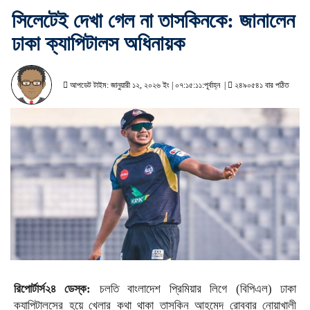
সিলেটেই দেখা গেল না তাসকিনকে: জানালেন
ঢাকা ক্যাপিটালস অধিনায়ক
আপডেট টাইম: জানুয়ারী ১২, ২০২৬ ইং | ০৭:১৫:১১:পূর্বাহ্ন |
২৪৯০৫৪১ বার পঠিত
রিপোর্টার্স২৪ ডেস্ক:
চলতি বাংলাদেশ প্রিমিয়ার লিগে (বিপিএল) ঢাকা
ক্যাপিটালসের হয়ে খেলার কথা থাকা তাসকিন আহমেদ রোববার নোয়াখালী