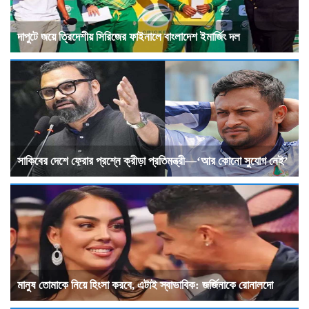
দাপুটে জয়ে ত্রিদেশীয় সিরিজের ফাইনালে বাংলাদেশ ইমার্জিং দল
সাকিবের দেশে ফেরার প্রশ্নে ক্রীড়া প্রতিমন্ত্রী—‘আর কোনো সুযোগ নেই’
মানুষ তোমাকে নিয়ে হিংসা করবে, এটাই স্বাভাবিক: জর্জিনাকে রোনালদো