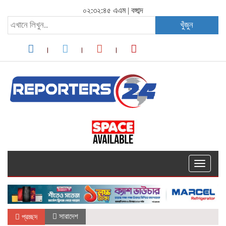
০২:৩২:৪৫ এএম
|
বঙ্গাব্দ
খুঁজুন
Toggle
navigati
সারাদেশ
প্রচ্ছদ