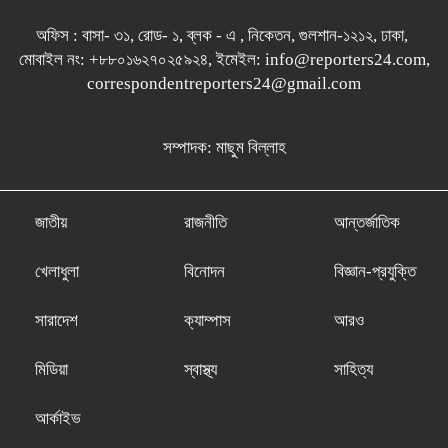
অফিস : বাসা- ৩১, রোড- ১, ব্লক - এ , নিকেতন, গুলশান-১২১২, ঢাকা,
মোবাইল নং: +৮৮০১৬২৭০২৫৯২৪, ইমেইল: info@reporters24.com,
correspondentreporters24@gmail.com
সম্পাদক: মাছুম বিল্লাহ
জাতীয়
রাজনীতি
আন্তর্জাতিক
খেলাধুলা
বিনোদন
বিজ্ঞান-প্রযুক্তি
সারাদেশ
ক্যাম্পাস
আরও
মিডিয়া
স্বাস্থ্য
সাহিত্য
আর্কাইভ