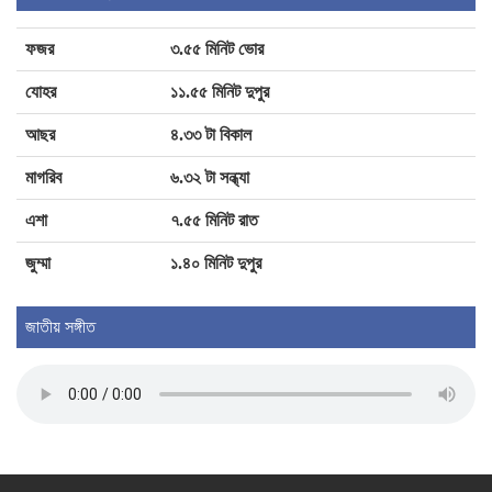
ফজর
৩.৫৫ মিনিট ভোর
জুলাই গণঅভ্যুত্থান: চাঁদপুরে ১১ দলীয় ঐক্যের
গণমিছিল
যোহর
১১.৫৫ মিনিট দুপুর
আছর
৪.৩৩ টা বিকাল
চাঁদপুরে বাস-অটোরিকশা মুখোমুখি সংঘর্ষে প্রাণ গেল
মাগরিব
৬.৩২ টা সন্ধ্যা
যাত্রীর, আহত ৩
এশা
৭.৫৫ মিনিট রাত
বেনাপোলে গণঅভ্যুত্থানের দ্বিতীয় বর্ষপূর্তি উপলক্ষে
জুম্মা
১.৪০ মিনিট দুপুর
বিএনপির বর্ণাঢ্য র‍্যালি
জাতীয় সঙ্গীত