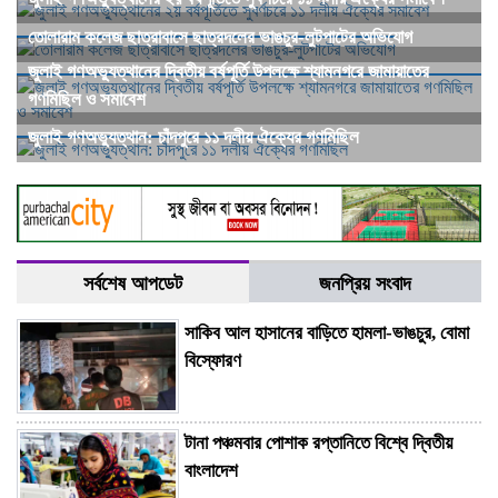
তোলারাম কলেজ ছাত্রাবাসে ছাত্রদলের ভাঙচুর-লুটপাটের অভিযোগ
জুলাই গণঅভ্যুত্থানের দ্বিতীয় বর্ষপূর্তি উপলক্ষে শ্যামনগরে জামায়াতের
গণমিছিল ও সমাবেশ
জুলাই গণঅভ্যুত্থান: চাঁদপুরে ১১ দলীয় ঐক্যের গণমিছিল
সর্বশেষ আপডেট
জনপ্রিয় সংবাদ
সাকিব আল হাসানের বাড়িতে হামলা-ভাঙচুর, বোমা
বিস্ফোরণ
টানা পঞ্চমবার পোশাক রপ্তানিতে বিশ্বে দ্বিতীয়
বাংলাদেশ