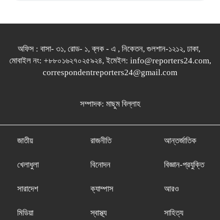
অফিস : বাসা- ৩১, রোড- ১, ব্লক - এ , নিকেতন, গুলশান-১২১২, ঢাকা,
মোবাইল নং: +৮৮০১৬২৭০২৫৯২৪, ইমেইল: info@reporters24.com,
correspondentreporters24@gmail.com
সম্পাদক: মাছুম বিল্লাহ
জাতীয়
রাজনীতি
আন্তর্জাতিক
খেলাধুলা
বিনোদন
বিজ্ঞান-প্রযুক্তি
সারাদেশ
ক্যাম্পাস
আরও
মিডিয়া
স্বাস্থ্য
সাহিত্য