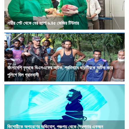
নারীর পেট থেকে বের হলো ৬.৪৫ কেজির টিউমার
বাংলাদেশি বৃদ্ধকে বিএসএফের আটক, প্রতিবাদে ভারতীয়কে আটক করে
পুলিশে দিল গ্রামবাসী
কিশোরীকে অপহরণের অভিযোগ, পঞ্চগড় থেকে গ্রেপ্তার একজন