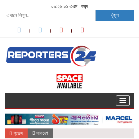
০৯:২৬:০১ এএম
|
বঙ্গাব্দ
খুঁজুন
Toggle
navigati
সারাদেশ
প্রচ্ছদ