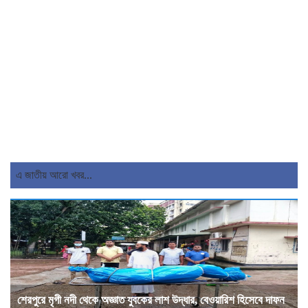
এ জাতীয় আরো খবর...
শেরপুরে মৃগী নদী থেকে অজ্ঞাত যুবকের লাশ উদ্ধার, বেওয়ারিশ হিসেবে দাফন