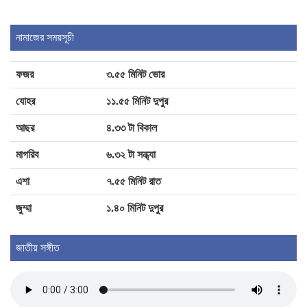
ধূমপায়ীদের রক্তে মাইক্রোপ্লাস্টিক, রয়েছে হার্ট
অ্যাটাকের উচ্চ ঝুঁকি
নামাজের সময়সূচী
ফজর
৩.৫৫ মিনিট ভোর
মহেশখালীর মাতারবাড়ি পৌঁছেছেন প্রধানমন্ত্রী
যোহর
১১.৫৫ মিনিট দুপুর
আছর
৪.৩৩ টা বিকাল
মাগরিব
৬.৩২ টা সন্ধ্যা
এশা
৭.৫৫ মিনিট রাত
জুম্মা
১.৪০ মিনিট দুপুর
জাতীয় সঙ্গীত