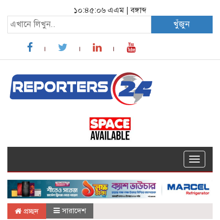
১০:৪৫:০৭ এএম
|
বঙ্গাব্দ
খুঁজুন
Toggle
navigat
সারাদেশ
প্রচ্ছদ