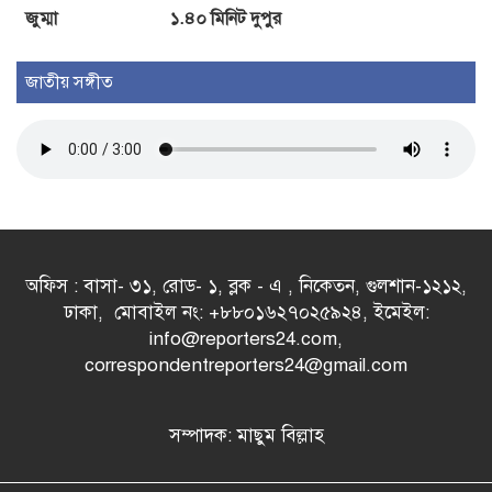
জুম্মা
১.৪০ মিনিট দুপুর
জাতীয় সঙ্গীত
অফিস : বাসা- ৩১, রোড- ১, ব্লক - এ , নিকেতন, গুলশান-১২১২,
ঢাকা, মোবাইল নং: +৮৮০১৬২৭০২৫৯২৪, ইমেইল:
info@reporters24.com,
correspondentreporters24@gmail.com
সম্পাদক: মাছুম বিল্লাহ