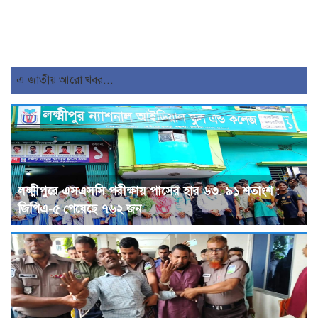
এ জাতীয় আরো খবর...
লক্ষ্মীপুরে এসএসসি পরীক্ষায় পাসের হার ৬৩. ৯১ শতাংশ :
জিপিএ-৫ পেয়েছে ৭৬২ জন