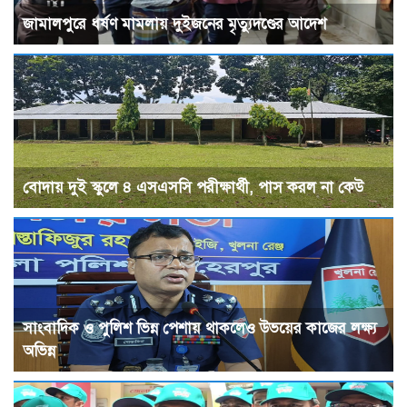
জামালপুরে ধর্ষণ মামলায় দুইজনের মৃত্যুদণ্ডের আদেশ
বোদায় দুই স্কুলে ৪ এসএসসি পরীক্ষার্থী, পাস করল না কেউ
সাংবাদিক ও পুলিশ ভিন্ন পেশায় থাকলেও উভয়ের কাজের লক্ষ্য
অভিন্ন