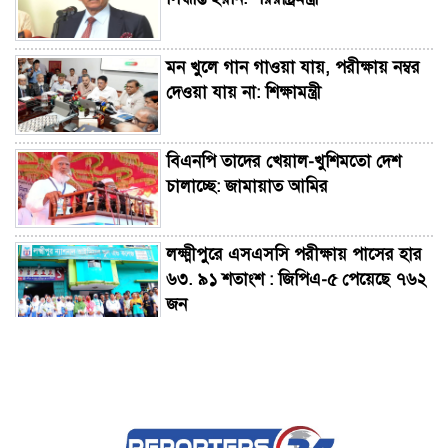
মন খুলে গান গাওয়া যায়, পরীক্ষায় নম্বর
দেওয়া যায় না: শিক্ষামন্ত্রী
বিএনপি তাদের খেয়াল-খুশিমতো দেশ
চালাচ্ছে: জামায়াত আমির
লক্ষ্মীপুরে এসএসসি পরীক্ষায় পাসের হার
৬৩. ৯১ শতাংশ : জিপিএ-৫ পেয়েছে ৭৬২
জন
জামালপুরে ধর্ষণ মামলায় দুইজনের
মৃত্যুদণ্ডের আদেশ