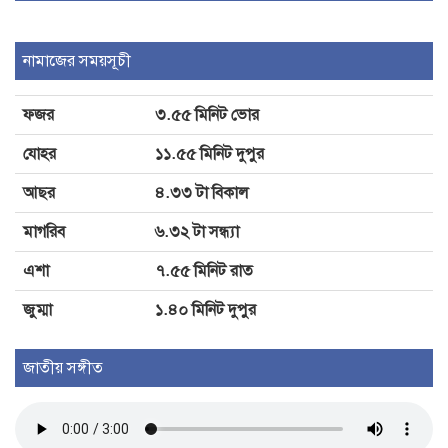
জুলাই গণঅভ্যুত্থানের ২য় বর্ষপূর্তিতে
সুবর্ণচরে ১১ দলীয় ঐক্যের সমাবেশ
নামাজের সময়সূচী
ফজর
৩.৫৫ মিনিট ভোর
তোলারাম কলেজ ছাত্রাবাসে ছাত্রদলের
ভাঙচুর-লুটপাটের অভিযোগ
যোহর
১১.৫৫ মিনিট দুপুর
আছর
৪.৩৩ টা বিকাল
মাগরিব
৬.৩২ টা সন্ধ্যা
এশা
৭.৫৫ মিনিট রাত
জুম্মা
১.৪০ মিনিট দুপুর
জাতীয় সঙ্গীত