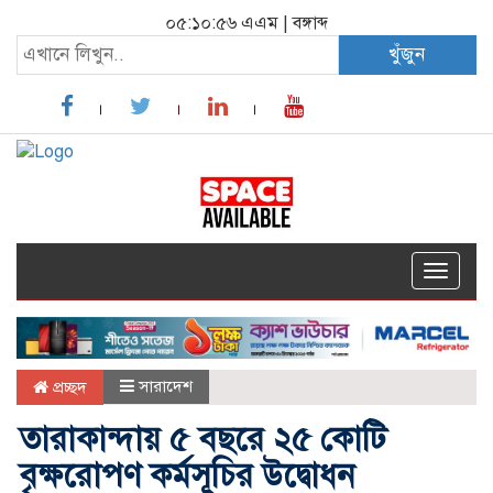
০৫:১০:৫৬ এএম
|
বঙ্গাব্দ
খুঁজুন
Toggle
navigat
সারাদেশ
প্রচ্ছদ
তারাকান্দায় ৫ বছরে ২৫ কোটি
বৃক্ষরোপণ কর্মসূচির উদ্বোধন