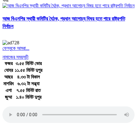
খবর
আজ বিএনপির স্থায়ী কমিটির বৈঠক, প্রধান আলোচ্য বিষয় হতে পারে রাষ্ট্রপতি
নির্বাচন
ফেসবুকে আমরা...
নামাজের সময়সূচী
ফজর
৩.৫৫ মিনিট ভোর
যোহর
১১.৫৫ মিনিট দুপুর
আছর
৪.৩৩ টা বিকাল
মাগরিব
৬.৩২ টা সন্ধ্যা
এশা
৭.৫৫ মিনিট রাত
জুম্মা
১.৪০ মিনিট দুপুর
জাতীয় সঙ্গীত