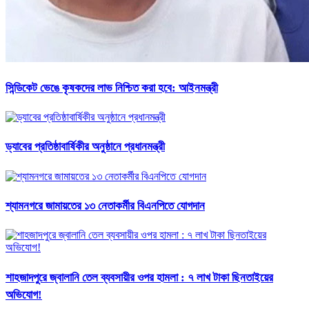
সিন্ডিকেট ভেঙে কৃষকদের লাভ নিশ্চিত করা হবে: আইনমন্ত্রী
ড্যাবের প্রতিষ্ঠাবার্ষিকীর অনুষ্ঠানে প্রধানমন্ত্রী
শ্যামনগরে জামায়তের ১৩ নেতাকর্মীর বিএনপিতে যোগদান
শাহজাদপুরে জ্বালানি তেল ব্যবসায়ীর ওপর হামলা : ৭ লাখ টাকা ছিনতাইয়ের
অভিযোগ!