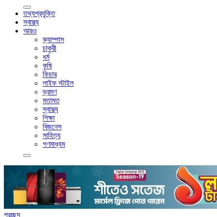
তথ্যপ্রযুক্তি
স্বাস্থ্য
আরও
ক্যাম্পাস
চাকুরী
ধর্ম
কৃষি
ফিচার
লাইফ স্টাইল
ভ্রমণ
মতামত
স্বাস্থ্য
শিক্ষা
বিজনেস
সাহিত্য
গণমাধ্যম
প্রচ্ছদ