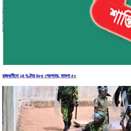
রাজধানীতে ২৪ ঘণ্টায় ৪৮৫ গ্রেপ্তার, মামলা ৫০