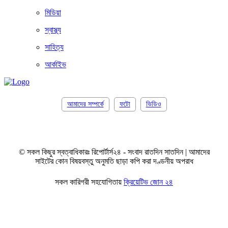
মিডিয়া
স্বাস্থ্য
সাহিত্য
আর্কাইভ
আমাদের সম্পর্কে
ফটো
ভিডিও
© সকল কিছুর স্বত্বাধিকারঃ রিপোর্টার্স২৪ - সংবাদ রাতদিন সাতদিন | আমাদের
সাইটের কোন বিষয়বস্তু অনুমতি ছাড়া কপি করা দণ্ডনীয় অপরাধ
সকল কারিগরী সহযোগিতায়
ক্রিয়েটিভ জোন ২৪