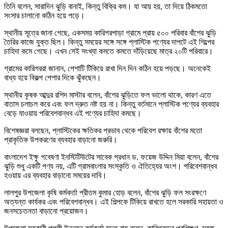
তিনি বলেন, সারাদিন ঝুড়ি বানাই, কিন্তু বিক্রি কম। যা আয় হয়, তা দিয়ে ঠিকমতো
সংসার চালানো কঠিন হয়ে পড়ে।
স্থানীয় সূত্রে জানা গেছে, একসময় কারিগরপাড়া গ্রামে প্রায় ৫০০ পরিবার বাঁশের ঝুড়ি
তৈরির কাজে যুক্ত ছিল। কিন্তু সময়ের সঙ্গে সঙ্গে প্লাস্টিক পণ্যের দাপটে এই শিল্পের
চাহিদা কমে গেছে। এখন সেই সংখ্যা কমতে কমতে দাঁড়িয়েছে মাত্র ২০টি পরিবারে।
গ্রামের কারিগররা জানান, পেশাটি টিকিয়ে রাখা দিন দিন কঠিন হয়ে পড়ছে। অনেকেই
বাধ্য হয়ে বিকল্প পেশার দিকে ঝুঁকছেন।
স্থানীয় কৃষক আব্দুর রশিদ মাস্টার বলেন, বাঁশের ঝুড়িতে ফল ভালো থাকে, কারণ এতে
বাতাস চলাচল করে এবং ফল দ্রুত নষ্ট হয় না। কিন্তু বর্তমানে প্লাস্টিক পণ্যের ব্যবহার
বেড়ে যাওয়ায় পরিবেশবান্ধব এই পণ্যের চাহিদা কমছে।
বিশেষজ্ঞরা বলছেন, প্লাস্টিকের ক্ষতিকর প্রভাব থেকে পরিবেশ রক্ষায় বাঁশের মতো
প্রাকৃতিক উপকরণের ব্যবহার বাড়ানো জরুরি।
বাংলাদেশ ইক্ষু গবেষণা ইনস্টিটিউটের সাবেক প্রধান ড. ফয়েজ উদ্দিন মিয়া বলেন, বাঁশের
ঝুড়ি শুধু একটি পণ্য নয়, এটি গ্রামবাংলার সংস্কৃতি ও ঐতিহ্যের অংশ। পরিবেশবান্ধব
হওয়ায় এর ব্যবহার বাড়ানো সময়ের দাবি।
লালপুর উপজেলা কৃষি কর্মকর্তা প্রীতম কুমার হোড় বলেন, বাঁশের ঝুড়ি ফল সংরক্ষণে
অত্যন্ত কার্যকর এবং পরিবেশবান্ধব। এই শিল্পকে টিকিয়ে রাখতে হলে সরকারি সহায়তা ও
জনসচেতনতা বাড়ানো প্রয়োজন।