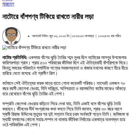
সারাদেশ
নাটোরে বাঁশপণ্য টিকিয়ে রাখতে নারীর লড়া
আপডেট টাইম: জুন ১৬, ২০২৬ ইং | ১৩:৫৬:৫৮:অপরাহ্ন |
১০৩২৪৭৫ বার পঠিত
নাটোর প্রতিনিধি:
একসময় বাঁশের ঝুড়ি তৈরির শব্দে মুখর ছিল নাটোরের লালপুর উপজেলার
কারিগরপাড়া গ্রাম। প্রায় ৫০০ পরিবারের জীবিকা ছিল এই ঐতিহ্যবাহী বাঁশশিল্পকে ঘিরে।
কিন্তু সময়ের পরিবর্তনে প্লাস্টিক পণ্যের সহজলভ্যতা ও বাজার দখলের কারণে ধীরে ধীরে
হারিয়ে যেতে বসেছে এই গ্রামীণ শিল্প।
বর্তমানে সেই ঐতিহ্যের ধারক মাত্র হাতে গোনা কয়েকটি পরিবার। তাদেরই একজন ৭০
বছর বয়সী জেলেখা বেওয়া, যিনি দারিদ্র্য, অনিশ্চয়তা ও বয়সজনিত কষ্টের মাঝেও আঁকড়ে
ধরে রেখেছেন বাঁশের ঝুড়ি তৈরির এই পেশা।
সম্প্রতি জেলেখা বেওয়ার বাড়িতে গিয়ে দেখা যায়, তিনি একাই বসে বাঁশের ঝুড়ি তৈরি
করছেন। জীবনের দীর্ঘ সংগ্রামের কথা বলতে গিয়ে তিনি জানান, প্রায় ৩০ বছর আগে
স্বামী রিয়াজ উদ্দিনের মৃত্যুর পর দুই সন্তান নিয়ে চরম অর্থকষ্টে পড়েন তিনি। জমিজমা বা
স্থায়ী বসবাসের কোনো সহায়-সম্পদ না থাকায় জীবিকা নির্বাহের একমাত্র অবলম্বন হয়ে
ওঠে পারিবারিক এই পেশা।