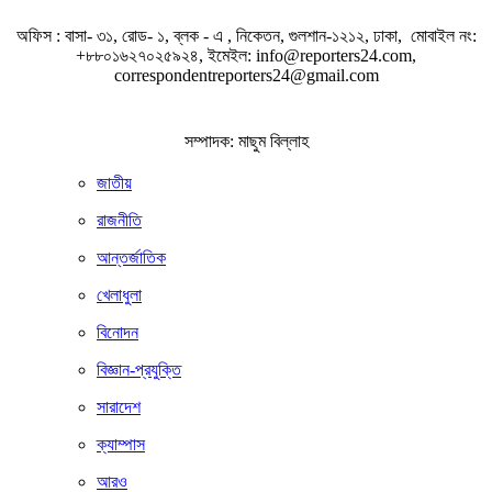
অফিস : বাসা- ৩১, রোড- ১, ব্লক - এ , নিকেতন, গুলশান-১২১২, ঢাকা, মোবাইল নং:
+৮৮০১৬২৭০২৫৯২৪, ইমেইল: info@reporters24.com,
correspondentreporters24@gmail.com
সম্পাদক: মাছুম বিল্লাহ
জাতীয়
রাজনীতি
আন্তর্জাতিক
খেলাধুলা
বিনোদন
বিজ্ঞান-প্রযুক্তি
সারাদেশ
ক্যাম্পাস
আরও