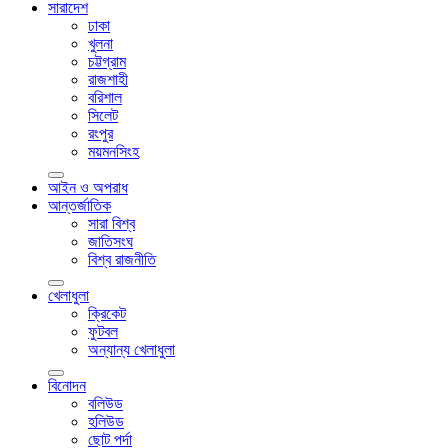
সারাদেশ
ঢাকা
খুলনা
চট্টগ্রাম
রাজশাহী
বরিশাল
সিলেট
রংপুর
ময়মনসিংহ
আইন ও অপরাধ
আন্তর্জাতিক
সারা বিশ্ব
জাতিসংঘ
বিশ্ব রাজনীতি
খেলাধুলা
ক্রিকেট
ফুটবল
অন্যান্য খেলাধুলা
বিনোদন
বলিউড
হলিউড
ছোট পর্দা