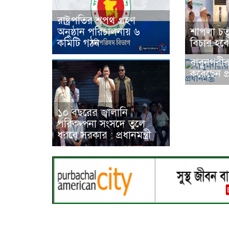
রাষ্ট্রপতির শপথ গ্রহণ
অনুষ্ঠান পরিচালনায় ৬
শাপলা চত্ব
কমিটি গঠন
বিচার হবে : স
বাবুনগরীর 
করেছেন প্রধ
১০ বছরের জ্বালানি
পরিকল্পনা সংসদে তুলে
ধরবে সরকার : প্রধানমন্ত্রী