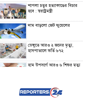
শাপলা চত্বর হত্যাকাণ্ডের বিচার
হবে : স্বরাষ্ট্রমন্ত্রী
দাম বাড়লো জেট ফুয়েলের
ডেঙ্গুতে আরও ২ জনের মৃত্যু,
হাসপাতালে ভর্তি ৬৭২
হাম উপসর্গে আরও ৬ শিশুর মৃত্যু
মোবাইলে যেসব অ্যাপ থাকলে
হ্যাক হতে পারে ফোন
১০ বছরের জ্বালানি পরিকল্পনা