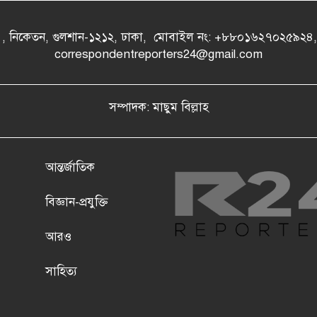
- এ , নিকেতন, গুলশান-১২১২, ঢাকা, মোবাইল নং: +৮৮০১৬২৭০২৫৯২
correspondentreporters24@gmail.com
সম্পাদক: মাছুম বিল্লাহ
আন্তর্জাতিক
বিজ্ঞান-প্রযুক্তি
আরও
সাহিত্য