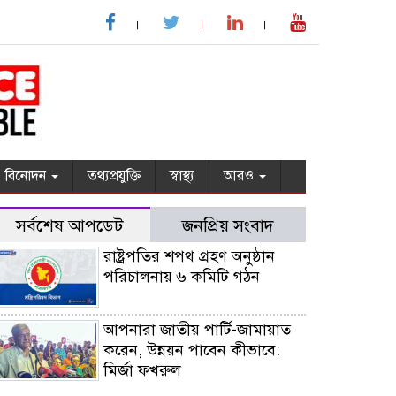
বিনোদন
তথ্যপ্রযুক্তি
স্বাস্থ্য
আরও
সর্বশেষ আপডেট
জনপ্রিয় সংবাদ
রাষ্ট্রপতির শপথ গ্রহণ অনুষ্ঠান
পরিচালনায় ৬ কমিটি গঠন
আপনারা জাতীয় পার্টি-জামায়াত
করেন, উন্নয়ন পাবেন কীভাবে:
মির্জা ফখরুল