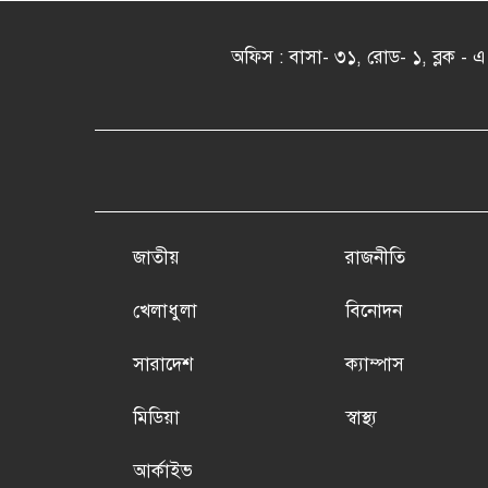
অফিস : বাসা- ৩১, রোড- ১, ব্লক 
জাতীয়
রাজনীতি
খেলাধুলা
বিনোদন
সারাদেশ
ক্যাম্পাস
মিডিয়া
স্বাস্থ্য
আর্কাইভ