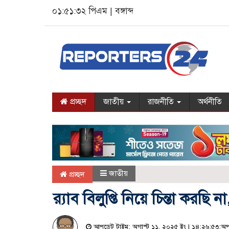
০১:৫১:৩২ পিএম
|
বঙ্গাব্দ
প্রচ্ছদ
জাতীয়
রাজনীতি
অর্থনীতি
জাতীয়
প্রচ্ছদ
র‍্যাব বিলুপ্তি নিয়ে চিন্তা করছ
আপডেট টাইম: অগাস্ট ১১, ২০২৫ ইং | ১৪:২৬:৫৩:অপ