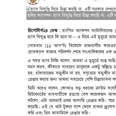
ছবির ক্যাপশন: র‍্যাব বিলুপ্তি নিয়ে চিন্তা করছি না, এ
রিপোর্টার্স২৪ ডেস্ক :
র‍্যাপিড অ্যাকশন ব্যাটালিয়নে
র‍্যাব বিলুপ্ত হবে কি হবে না— এ নিয়ে এই মুহূর্তে
সোমবার (১১ আগস্ট) বিকেলে রাজধানীর কারওয়া
রোধকল্পে বাজার পরিদর্শন শেষে সাংবাদিকদের এক প্
এ সময় র‌্যাব ডিজি বলেন, আমরা এ মুহূর্তে ব্যস্ত আছি
দমন করব, কীভাবে সাধারণ মানুষকে একটু স্বস্তিতে 
হয়, চাঁদাবাজের সম্মুখীন না হয়, দস্যুতার সম্ম
গ্রেপ্তার করার জন্য আমরা সবচেয়ে বেশি চিন্তাভাবনা 
তিনি আরও বলেন, কোথাও বড় ধরনের ক্রাইম সংঘ
মিটফোর্ডের ব্যবসায়ীকে হত্যায় বেশ কয়েকজন আসামি
ঘটলো, এটা আমরাই প্রথম আসামি গ্রেপ্তার করি। পরে 
করেছি। এই যে আট টুকরা লাশ ফেলে রাখার ক্লুলেস এক
করি এবং তিন আসামিকে গ্রেপ্তার করি।