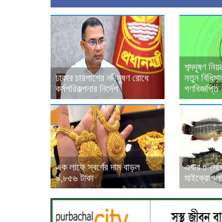
শব্দদূষণ নিয়
ঢাকার চারপাশের নদীদূষণ রোধে
নতুন বিধিমা
কর্মপরিকল্পনার নির্দেশ
গণবিজ্ঞপ্তি
এক লাফে স্বর্ণের দাম বাড়ল
এবার ৫ দেশ
৯,৮৫৬ টাকা
মাইক্রোপ্লা