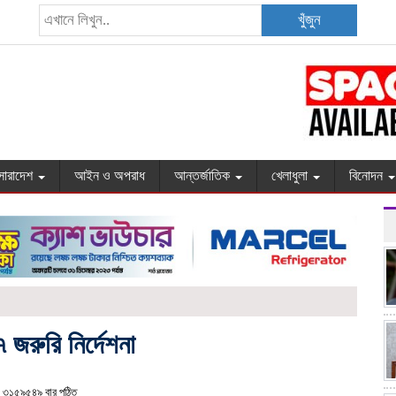
খুঁজুন
সারাদেশ
আইন ও অপরাধ
আন্তর্জাতিক
খেলাধুলা
বিনোদন
৭ জরুরি নির্দেশনা
৩১৫৯৫৪৯ বার পঠিত