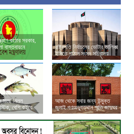
ন্ত্রণে কঠোর সরকার,
লা বাস্তবায়নে
রাষ্ট্রপতি নির্বাচনের ভোটার তালিকা
ইসিতে পাঠাল সংসদ সচিবালয়
ি মাছে মিলল
আজ থেকে সবার জন্য উন্মুক্ত
স্টিক, বেশি কইয়ে
জুলাই গণঅভ্যুত্থান স্মৃতি জাদুঘর