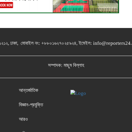
গুলশান-১২১২, ঢাকা, মোবাইল নং: +৮৮০১৬২৭০২৫৯২৪, ইমেইল: info@report
সম্পাদক: মাছুম বিল্লাহ
আন্তর্জাতিক
বিজ্ঞান-প্রযুক্তি
আরও