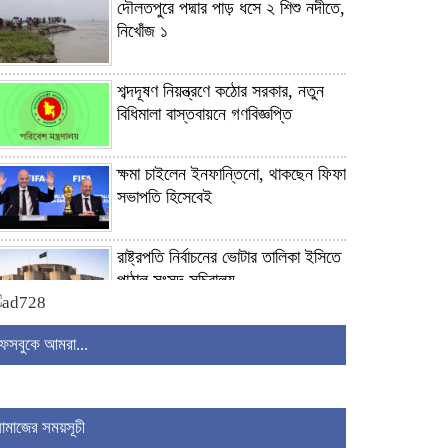
দৌলতপুরে পদ্মার পাড় ধসে ২ শিশু নদীতে,
নিখোঁজ ১
শব্দদূষণ নিয়ন্ত্রণে কঠোর সরকার, নতুন
বিধিমালা বাস্তবায়নে গণবিজ্ঞপ্তি
ক্ষমা চাইলেন ইনফান্তিনো, থাকছেন ফিফা
সভাপতি হিসেবেই
রাষ্ট্রপতি নির্বাচনের ভোটার তালিকা ইসিতে
পাঠাল সংসদ সচিবালয়
সরকারকে ব্যর্থ করতে একটি দল চক্রান্ত
ফেসবুকে আমরা...
চালিয়ে যাচ্ছে: রিজভী
নামাজের সময়সূচী