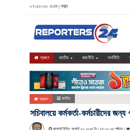
০৭:৫৮:৩১ এএম
|
বঙ্গাব্দ
প্রচ্ছদ
জাতীয়
রাজনীতি
অর্থনীতি
জাতীয়
প্রচ্ছদ
সচিবালয়ে কর্মকর্তা-কর্মচারীদের জন্য 
আপডেট টাইম: অগাস্ট ১২, ২০২৫ ইং | ০৫:০০:২৫:পূর্বাহ্ন |