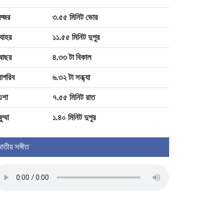
মিয়ানমারের সাবেক জান্তা প্রধানের প্রথম
থাইল্যান্ড সফর
ফজর
৩.৫৫ মিনিট ভোর
যোহর
১১.৫৫ মিনিট দুপুর
জেরুজালেমে ২৩০০ অবৈধ আবাসন
আছর
৪.৩৩ টা বিকাল
ইউনিট নির্মাণের পরিকল্পনা ইসরায়েলের
াগরিব
৬.৩২ টা সন্ধ্যা
এশা
৭.৫৫ মিনিট রাত
এক লাফে স্বর্ণের দাম বাড়ল ৯,৮৫৬ টাকা
ুম্মা
১.৪০ মিনিট দুপুর
াতীয় সঙ্গীত