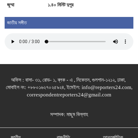
জুম্মা
১.৪০ মিনিট দুপুর
জুলাই গণঅভ্যুত্থান দিবস উপলক্ষে বগুড়ায়
ইসলামিক স্টাডিজ গ্রুপের আলোচনা সভা ও দোয়া
মাহফিল
জাতীয় সঙ্গীত
অফিস : বাসা- ৩১, রোড- ১, ব্লক - এ , নিকেতন, গুলশান-১২১২, ঢাকা,
মোবাইল নং: +৮৮০১৬২৭০২৫৯২৪, ইমেইল: info@reporters24.com,
correspondentreporters24@gmail.com
সম্পাদক: মাছুম বিল্লাহ
জাতীয়
রাজনীতি
আন্তর্জাতিক