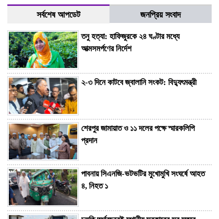
সর্বশেষ আপডেট
জনপ্রিয় সংবাদ
তনু হত্যা: হাফিজুরকে ২৪ ঘণ্টার মধ্যে
আত্মসমর্পণের নির্দেশ
২-৩ দিনে কাটবে জ্বালানি সংকট: বিদ্যুৎমন্ত্রী
শেরপুর জামায়াত ও ১১ দলের পক্ষে স্মারকলিপি
প্রদান
পাবনায় সিএনজি-ভটভটির মুখোমুখি সংঘর্ষে আহত
৪, নিহত ১