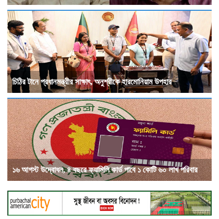
চিঠির টানে প্রধানমন্ত্রীর সাক্ষাৎ, অনুশ্রীকে হারমোনিয়াম উপহার
১৬ আগস্ট উদ্বোধন, ৪ বছরে ফ্যামিলি কার্ড পাবে ১ কোটি ৬০ লাখ পরিবার