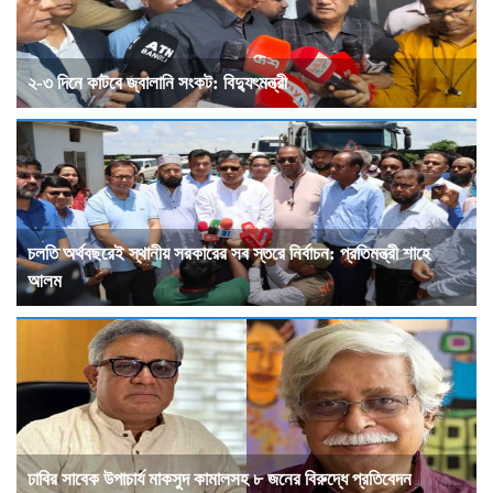
২-৩ দিনে কাটবে জ্বালানি সংকট: বিদ্যুৎমন্ত্রী
চলতি অর্থবছরেই স্থানীয় সরকারের সব স্তরে নির্বাচন: প্রতিমন্ত্রী শাহে
আলম
ঢাবির সাবেক উপাচার্য মাকসুদ কামালসহ ৮ জনের বিরুদ্ধে প্রতিবেদন