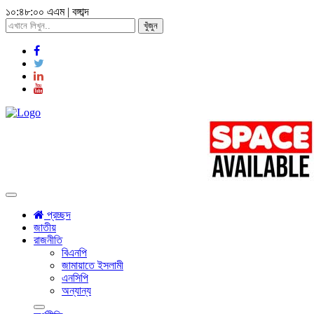
১০:৪৮:০২ এএম
|
বঙ্গাব্দ
খুঁজুন
Toggle
navigation
প্রচ্ছদ
জাতীয়
রাজনীতি
বিএনপি
জামায়াতে ইসলামী
এনসিপি
অন্যান্য