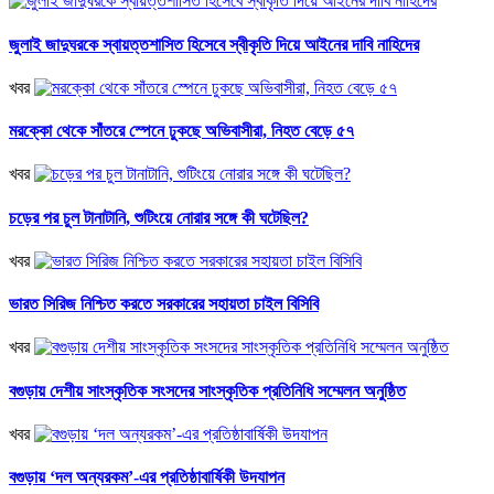
জুলাই জাদুঘরকে স্বায়ত্তশাসিত হিসেবে স্বীকৃতি দিয়ে আইনের দাবি নাহিদের
খবর
মরক্কো থেকে সাঁতরে স্পেনে ঢুকছে অভিবাসীরা, নিহত বেড়ে ৫৭
খবর
চড়ের পর চুল টানাটানি, শুটিংয়ে নোরার সঙ্গে কী ঘটেছিল?
খবর
ভারত সিরিজ নিশ্চিত করতে সরকারের সহায়তা চাইল বিসিবি
খবর
বগুড়ায় দেশীয় সাংস্কৃতিক সংসদের সাংস্কৃতিক প্রতিনিধি সম্মেলন অনুষ্ঠিত
খবর
বগুড়ায় ‘দল অন্যরকম’-এর প্রতিষ্ঠাবার্ষিকী উদযাপন