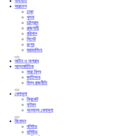
অর্থনীতি
সারাদেশ
ঢাকা
খুলনা
চট্টগ্রাম
রাজশাহী
বরিশাল
সিলেট
রংপুর
ময়মনসিংহ
আইন ও অপরাধ
আন্তর্জাতিক
সারা বিশ্ব
জাতিসংঘ
বিশ্ব রাজনীতি
খেলাধুলা
ক্রিকেট
ফুটবল
অন্যান্য খেলাধুলা
বিনোদন
বলিউড
হলিউড