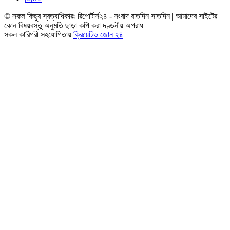
© সকল কিছুর স্বত্বাধিকারঃ রিপোর্টার্স২৪ - সংবাদ রাতদিন সাতদিন | আমাদের সাইটের
কোন বিষয়বস্তু অনুমতি ছাড়া কপি করা দণ্ডনীয় অপরাধ
সকল কারিগরী সহযোগিতায়
ক্রিয়েটিভ জোন ২৪