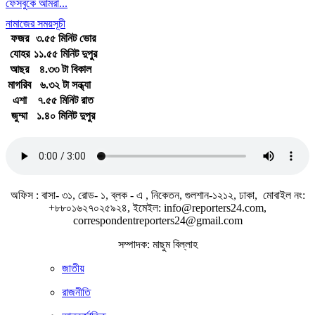
ফেসবুকে আমরা...
নামাজের সময়সূচী
ফজর
৩.৫৫ মিনিট ভোর
যোহর
১১.৫৫ মিনিট দুপুর
আছর
৪.৩৩ টা বিকাল
মাগরিব
৬.৩২ টা সন্ধ্যা
এশা
৭.৫৫ মিনিট রাত
জুম্মা
১.৪০ মিনিট দুপুর
জাতীয় সঙ্গীত
অফিস : বাসা- ৩১, রোড- ১, ব্লক - এ , নিকেতন, গুলশান-১২১২, ঢাকা, মোবাইল নং:
+৮৮০১৬২৭০২৫৯২৪, ইমেইল: info@reporters24.com,
correspondentreporters24@gmail.com
সম্পাদক: মাছুম বিল্লাহ
জাতীয়
রাজনীতি