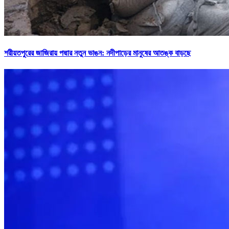
শরীয়তপুরের জাজিরায় পদ্মার নতুন ভাঙন: নদীপাড়ের মানুষের আতঙ্ক বাড়ছে