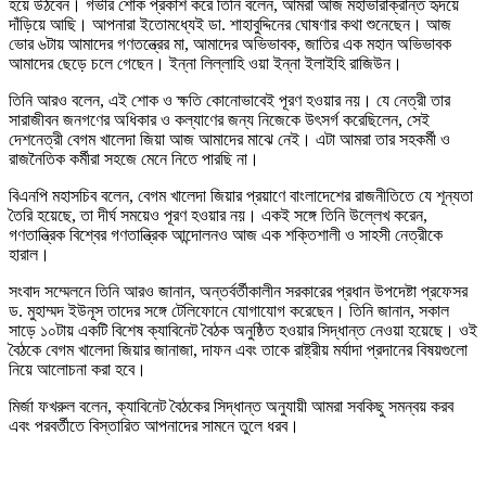
হয়ে উঠবেন। গভীর শোক প্রকাশ করে তিনি বলেন, আমরা আজ মহাভারাক্রান্ত হৃদয়ে
দাঁড়িয়ে আছি। আপনারা ইতোমধ্যেই ডা. শাহাবুদ্দিনের ঘোষণার কথা শুনেছেন। আজ
ভোর ৬টায় আমাদের গণতন্ত্রের মা, আমাদের অভিভাবক, জাতির এক মহান অভিভাবক
আমাদের ছেড়ে চলে গেছেন। ইন্না লিল্লাহি ওয়া ইন্না ইলাইহি রাজিউন।
তিনি আরও বলেন, এই শোক ও ক্ষতি কোনোভাবেই পূরণ হওয়ার নয়। যে নেত্রী তার
সারাজীবন জনগণের অধিকার ও কল্যাণের জন্য নিজেকে উৎসর্গ করেছিলেন, সেই
দেশনেত্রী বেগম খালেদা জিয়া আজ আমাদের মাঝে নেই। এটা আমরা তার সহকর্মী ও
রাজনৈতিক কর্মীরা সহজে মেনে নিতে পারছি না।
বিএনপি মহাসচিব বলেন, বেগম খালেদা জিয়ার প্রয়াণে বাংলাদেশের রাজনীতিতে যে শূন্যতা
তৈরি হয়েছে, তা দীর্ঘ সময়েও পূরণ হওয়ার নয়। একই সঙ্গে তিনি উল্লেখ করেন,
গণতান্ত্রিক বিশ্বের গণতান্ত্রিক আন্দোলনও আজ এক শক্তিশালী ও সাহসী নেত্রীকে
হারাল।
সংবাদ সম্মেলনে তিনি আরও জানান, অন্তর্বর্তীকালীন সরকারের প্রধান উপদেষ্টা প্রফেসর
ড. মুহাম্মদ ইউনূস তাদের সঙ্গে টেলিফোনে যোগাযোগ করেছেন। তিনি জানান, সকাল
সাড়ে ১০টায় একটি বিশেষ ক্যাবিনেট বৈঠক অনুষ্ঠিত হওয়ার সিদ্ধান্ত নেওয়া হয়েছে। ওই
বৈঠকে বেগম খালেদা জিয়ার জানাজা, দাফন এবং তাকে রাষ্ট্রীয় মর্যাদা প্রদানের বিষয়গুলো
নিয়ে আলোচনা করা হবে।
মির্জা ফখরুল বলেন, ক্যাবিনেট বৈঠকের সিদ্ধান্ত অনুযায়ী আমরা সবকিছু সমন্বয় করব
এবং পরবর্তীতে বিস্তারিত আপনাদের সামনে তুলে ধরব।