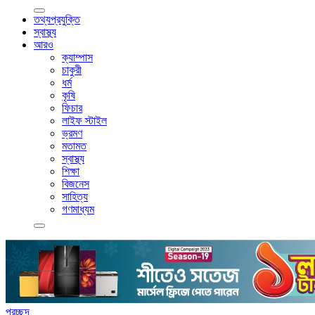
তথ্যপ্রযুক্তি
স্বাস্থ্য
আরও
ক্যাম্পাস
চাকুরী
ধর্ম
কৃষি
ফিচার
লাইফ স্টাইল
ভ্রমণ
মতামত
স্বাস্থ্য
শিক্ষা
বিজনেস
সাহিত্য
গণমাধ্যম
প্রচ্ছদ