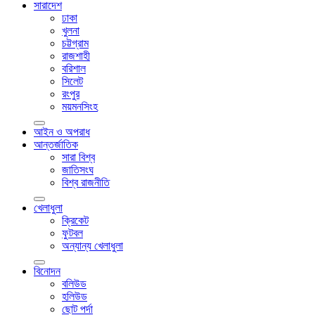
সারাদেশ
ঢাকা
খুলনা
চট্টগ্রাম
রাজশাহী
বরিশাল
সিলেট
রংপুর
ময়মনসিংহ
আইন ও অপরাধ
আন্তর্জাতিক
সারা বিশ্ব
জাতিসংঘ
বিশ্ব রাজনীতি
খেলাধুলা
ক্রিকেট
ফুটবল
অন্যান্য খেলাধুলা
বিনোদন
বলিউড
হলিউড
ছোট পর্দা