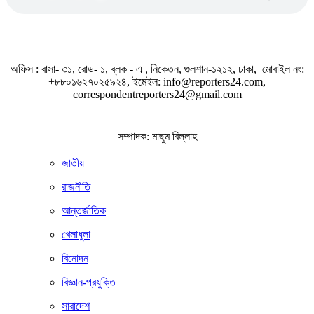
অফিস : বাসা- ৩১, রোড- ১, ব্লক - এ , নিকেতন, গুলশান-১২১২, ঢাকা, মোবাইল নং:
+৮৮০১৬২৭০২৫৯২৪, ইমেইল: info@reporters24.com,
correspondentreporters24@gmail.com
সম্পাদক: মাছুম বিল্লাহ
জাতীয়
রাজনীতি
আন্তর্জাতিক
খেলাধুলা
বিনোদন
বিজ্ঞান-প্রযুক্তি
সারাদেশ