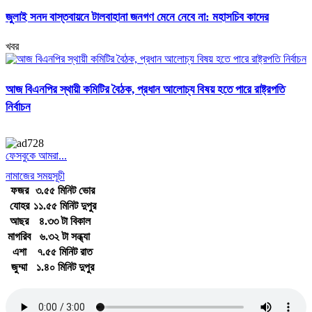
জুলাই সনদ বাস্তবায়নে টালবাহানা জনগণ মেনে নেবে না: মহাসচিব কাদের
খবর
আজ বিএনপির স্থায়ী কমিটির বৈঠক, প্রধান আলোচ্য বিষয় হতে পারে রাষ্ট্রপতি
নির্বাচন
ফেসবুকে আমরা...
নামাজের সময়সূচী
ফজর
৩.৫৫ মিনিট ভোর
যোহর
১১.৫৫ মিনিট দুপুর
আছর
৪.৩৩ টা বিকাল
মাগরিব
৬.৩২ টা সন্ধ্যা
এশা
৭.৫৫ মিনিট রাত
জুম্মা
১.৪০ মিনিট দুপুর
জাতীয় সঙ্গীত