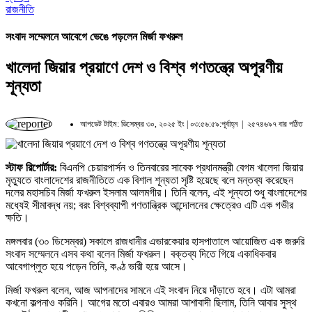
রাজনীতি
সংবাদ সম্মেলনে আবেগে ভেঙে পড়লেন মির্জা ফখরুল
খালেদা জিয়ার প্রয়াণে দেশ ও বিশ্ব গণতন্ত্রে অপূরণীয়
শূন্যতা
আপডেট টাইম: ডিসেম্বর ৩০, ২০২৫ ইং | ০৩:৫৬:৫৯:পূর্বাহ্ন |
২৫৭৪৬৯৭ বার পঠিত
স্টাফ রিপোর্টার:
বিএনপি চেয়ারপার্সন ও তিনবারের সাবেক প্রধানমন্ত্রী বেগম খালেদা জিয়ার
মৃত্যুতে বাংলাদেশের রাজনীতিতে এক বিশাল শূন্যতা সৃষ্টি হয়েছে বলে মন্তব্য করেছেন
দলের মহাসচিব মির্জা ফখরুল ইসলাম আলমগীর। তিনি বলেন, এই শূন্যতা শুধু বাংলাদেশের
মধ্যেই সীমাবদ্ধ নয়; বরং বিশ্বব্যাপী গণতান্ত্রিক আন্দোলনের ক্ষেত্রেও এটি এক গভীর
ক্ষতি।
মঙ্গলবার (৩০ ডিসেম্বর) সকালে রাজধানীর এভারকেয়ার হাসপাতালে আয়োজিত এক জরুরি
সংবাদ সম্মেলনে এসব কথা বলেন মির্জা ফখরুল। বক্তব্য দিতে গিয়ে একাধিকবার
আবেগাপ্লুত হয়ে পড়েন তিনি, কণ্ঠ ভারী হয়ে আসে।
মির্জা ফখরুল বলেন, আজ আপনাদের সামনে এই সংবাদ নিয়ে দাঁড়াতে হবে। এটা আমরা
কখনো কল্পনাও করিনি। আগের মতো এবারও আমরা আশাবাদী ছিলাম, তিনি আবার সুস্থ