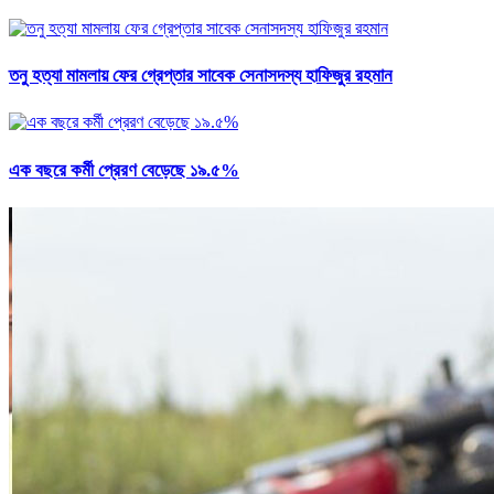
তনু হত্যা মামলায় ফের গ্রেপ্তার সাবেক সেনাসদস্য হাফিজুর রহমান
এক বছরে কর্মী প্রেরণ বেড়েছে ১৯.৫%