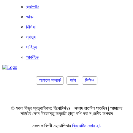
ক্যাম্পাস
আরও
মিডিয়া
স্বাস্থ্য
সাহিত্য
আর্কাইভ
আমাদের সম্পর্কে
ফটো
ভিডিও
© সকল কিছুর স্বত্বাধিকারঃ রিপোর্টার্স২৪ - সংবাদ রাতদিন সাতদিন | আমাদের
সাইটের কোন বিষয়বস্তু অনুমতি ছাড়া কপি করা দণ্ডনীয় অপরাধ
সকল কারিগরী সহযোগিতায়
ক্রিয়েটিভ জোন ২৪