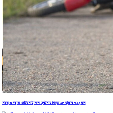
সাড়ে ৬ বছরে মোটরসাইকেল দুর্ঘটনায় নিহত ১৫ হাজার ৭১২ জন