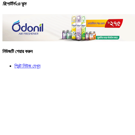
রিপোর্টার্স২৪/ঝুম
নিউজটি শেয়ার করুন
প্রিন্ট নিউজ দেখুন