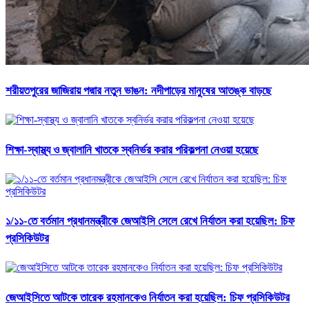
শরীয়তপুরের জাজিরায় পদ্মার নতুন ভাঙন: নদীপাড়ের মানুষের আতঙ্ক বাড়ছে
শিক্ষা-স্বাস্থ্য ও জ্বালানি খাতকে স্বনির্ভর করার পরিকল্পনা নেওয়া হয়েছে
১/১১-তে বর্তমান প্রধানমন্ত্রীকে জেআইসি সেলে রেখে নির্যাতন করা হয়েছিল: চিফ
প্রসিকিউটর
জেআইসিতে আটকে তারেক রহমানকেও নির্যাতন করা হয়েছিল: চিফ প্রসিকিউটর