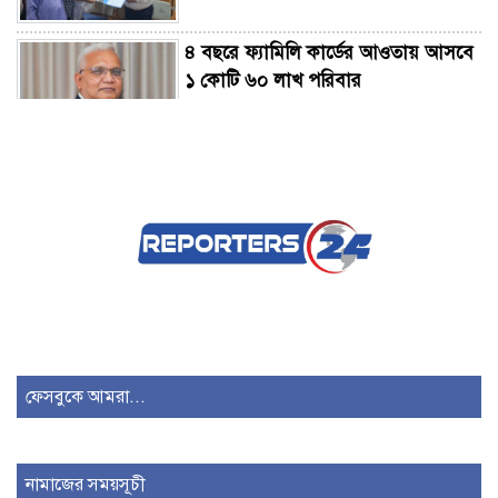
৪ বছরে ফ্যামিলি কার্ডের আওতায় আসবে
১ কোটি ৬০ লাখ পরিবার
কেন রাজনৈতিক আদর্শে বিশ্বাসী রাষ্ট্রপতি
দরকার?
রাষ্ট্রপতি নির্বাচন ২০ আগস্ট
যদি সংসদ বয়কট করে রাজপথে আসি দুই
দিনও টিকতে পারবেন না: মুফতি আমির
ফেসবুকে আমরা...
হামজা
তরুণদের আন্দোলন নরেন্দ্র মোদিকে
নামাজের সময়সূচী