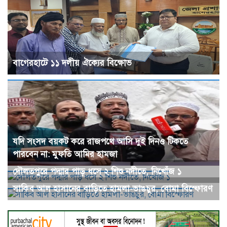
বাগেরহাটে ১১ দলীয় ঐক্যের বিক্ষোভ
যদি সংসদ বয়কট করে রাজপথে আসি দুই দিনও টিকতে
পারবেন না: মুফতি আমির হামজা
দৌলতপুরে পদ্মার পাড় ধসে ২ শিশু নদীতে, নিখোঁজ ১
সাকিব আল হাসানের বাড়িতে হামলা-ভাঙচুর, বোমা বিস্ফোরণ