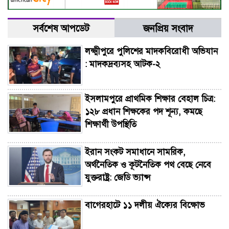
সর্বশেষ আপডেট
জনপ্রিয় সংবাদ
লক্ষ্মীপুরে পুলিশের মাদকবিরোধী অভিযান
: মাদকদ্রব্যসহ আটক-২
ইসলামপুরে প্রাথমিক শিক্ষার বেহাল চিত্র:
১২৮ প্রধান শিক্ষকের পদ শূন্য, কমছে
শিক্ষার্থী উপস্থিতি
ইরান সংকট সমাধানে সামরিক,
অর্থনৈতিক ও কূটনৈতিক পথ বেছে নেবে
যুক্তরাষ্ট্র: জেডি ভ্যান্স
বাগেরহাটে ১১ দলীয় ঐক্যের বিক্ষোভ