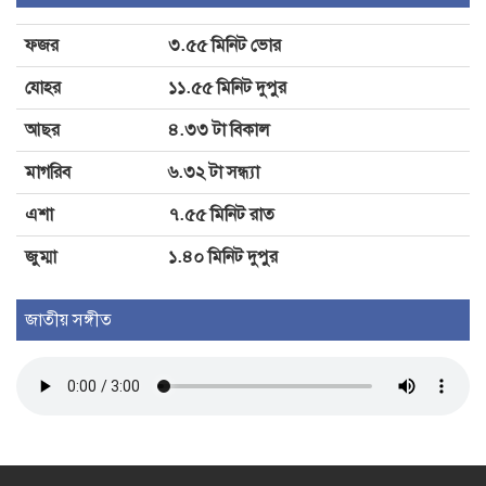
ভীষণভাবে দুর্বল করেছে: সোনম ওয়াংচুক
ফজর
৩.৫৫ মিনিট ভোর
ঢাকার চারপাশের নদীদূষণ রোধে
যোহর
১১.৫৫ মিনিট দুপুর
কর্মপরিকল্পনার নির্দেশ
আছর
৪.৩৩ টা বিকাল
মাগরিব
৬.৩২ টা সন্ধ্যা
এশা
৭.৫৫ মিনিট রাত
জুম্মা
১.৪০ মিনিট দুপুর
জাতীয় সঙ্গীত