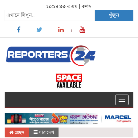
১০:১৪:৫৬ এএম
|
বঙ্গাব্দ
খুঁজুন
Toggle
navigat
সারাদেশ
প্রচ্ছদ