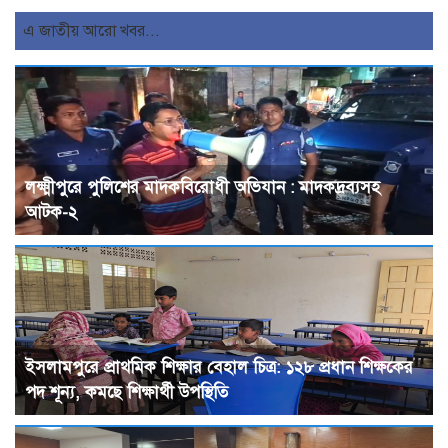
এ জাতীয় আরো খবর...
লক্ষ্মীপুরে পুলিশের মাদকবিরোধী অভিযান : মাদকদ্রব্যসহ
আটক-২
ইসলামপুরে প্রাথমিক শিক্ষার বেহাল চিত্র: ১২৮ প্রধান শিক্ষকের
পদ শূন্য, কমছে শিক্ষার্থী উপস্থিতি