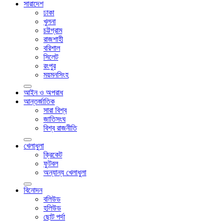
সারাদেশ
ঢাকা
খুলনা
চট্টগ্রাম
রাজশাহী
বরিশাল
সিলেট
রংপুর
ময়মনসিংহ
আইন ও অপরাধ
আন্তর্জাতিক
সারা বিশ্ব
জাতিসংঘ
বিশ্ব রাজনীতি
খেলাধুলা
ক্রিকেট
ফুটবল
অন্যান্য খেলাধুলা
বিনোদন
বলিউড
হলিউড
ছোট পর্দা