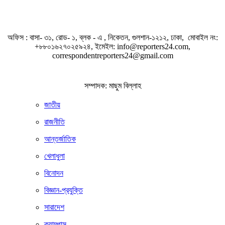
অফিস : বাসা- ৩১, রোড- ১, ব্লক - এ , নিকেতন, গুলশান-১২১২, ঢাকা, মোবাইল নং:
+৮৮০১৬২৭০২৫৯২৪, ইমেইল: info@reporters24.com,
correspondentreporters24@gmail.com
সম্পাদক: মাছুম বিল্লাহ
জাতীয়
রাজনীতি
আন্তর্জাতিক
খেলাধুলা
বিনোদন
বিজ্ঞান-প্রযুক্তি
সারাদেশ
ক্যাম্পাস