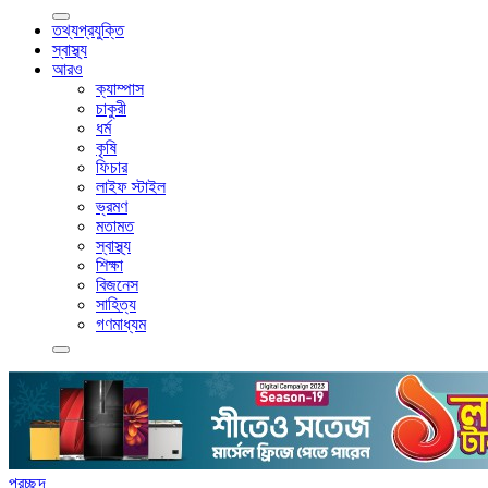
তথ্যপ্রযুক্তি
স্বাস্থ্য
আরও
ক্যাম্পাস
চাকুরী
ধর্ম
কৃষি
ফিচার
লাইফ স্টাইল
ভ্রমণ
মতামত
স্বাস্থ্য
শিক্ষা
বিজনেস
সাহিত্য
গণমাধ্যম
প্রচ্ছদ