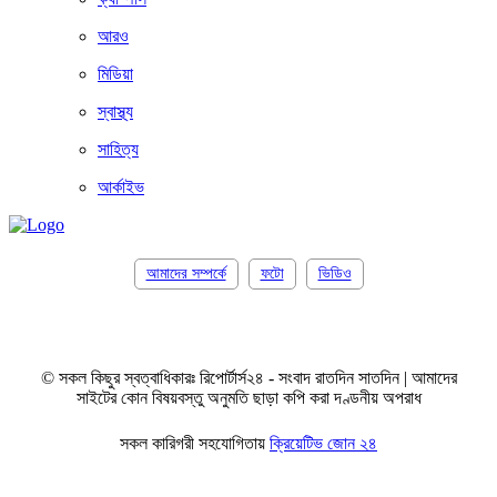
আরও
মিডিয়া
স্বাস্থ্য
সাহিত্য
আর্কাইভ
আমাদের সম্পর্কে
ফটো
ভিডিও
© সকল কিছুর স্বত্বাধিকারঃ রিপোর্টার্স২৪ - সংবাদ রাতদিন সাতদিন | আমাদের
সাইটের কোন বিষয়বস্তু অনুমতি ছাড়া কপি করা দণ্ডনীয় অপরাধ
সকল কারিগরী সহযোগিতায়
ক্রিয়েটিভ জোন ২৪