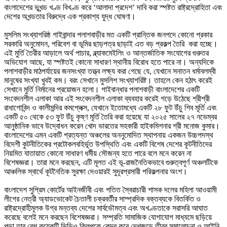
বাংলাদেশের ভূখন্ড খণ্ড বিখণ্ড করে ‘আলাদা প্রদেশ’ দাবি করা স্পষ্টত রাষ্ট্রদ্রোহিতা এবং
দেশের অখন্ডতার বিরুদ্ধে এক প্রকাশ্য যুদ্ধ ঘোষণা।
মুসলিম সংখ্যাগরিষ্ঠ গাইবান্দার পলাশবাড়ীর মত একটি প্রান্তিক জনপদে কোনো প্রকার
সরকারি অনুমোদন, পরিবেশ বা ভূমির ছাড়পত্র ছাড়াই এত বড় প্রকল্প তৈরি করা হচ্ছে।
এই মুর্তি তৈরীর আড়ালে অর্থ পাচার, ব্ল্যাকমেইলিং ও আন্তর্জাতিক সংযোগের গুরুতর
অভিযোগ আছে, যা স্পষ্টতই কোনো সাধারণ স্থানীয় বিরোধ হতে পারে না। অন্যদিকে
পলাশবাড়ীর মাঠপর্যায়ের জনসংখ্যা তত্ত্ব লক্ষ্য করা গেছে যে, যেখানে সনাতন ধর্মাবলম্বী
মানুষের সংখ্যা খুবই কম। বরং সেখানে মুসলিশ সংখ্যাগরিষ্ট। তাহলে কেন হঠাৎ করেই
সেখানে মুর্তি নির্মানের প্রয়োজন হলো। গাইবান্ধার পলাশবাড়ী বাংলাদেশের একটি
সংবেদনশীল এলাকা আর এই সংবেদনশীল এলাকা ব্যবহার করেই গড়ে উঠেছে শ্রীশ্রী
রাধাগোবিন্দ ও কালীমন্দির কমপ্লেক্স, যেখানে ইতোমধ্যে একটি ২৮ ফুট উঁচু শিব মূর্তি এবং
একটি ৫০ থেকে ৫৩ ফুট উঁচু কৃষ্ণ মূর্তি তৈরি করা হয়েছে যা ২০২৫ সালের ২৭ নভেম্বর
আনুষ্ঠানিক ভাবে উদ্বোধন করেন খোদ ভারতের সহকারী হাইকমিশনার শ্রী মনোজ কুমার।
বাংলাদেশের এমন একটি প্রত্যন্ত অঞ্চলের অননুমোদিত স্থাপনায় একজন উচ্চপদস্থ
বিদেশী কুটনীতিকের প্রটোকলবহির্ভূত উপস্থিতি এবং একটি বিশেষ দেশের কূটনীতিদের
নিয়মিত যাতায়াত কোনো সাধারণ ধর্মীয় সৌজন্য হতে পারে বলে মনে করেন না
বিশেষজ্ঞরা। তারা মনে করছেন, এটি মূলত এই ভূ-রাজনৈতিকভাবে গুরুত্বপূর্ণ অঞ্চলটিকে
আঞ্চলিক স্বার্থে কূটনৈতিক সুরক্ষা দেওয়ারই সুদূরপ্রসারী পরিকল্পনার অংশ।
বাংলাদেশ সুপ্রিম কোর্টের আইনজীবী এবং পতিত স্বৈরাচারী শাসক দলের মহিলা আওয়ামী
লীগের নেত্রী অ্যাডভোকেট চৈতালী চক্রবর্তীর সাম্প্রদিক বক্তব্যকে বিতর্কিত ও
রাষ্ট্রদ্রোহীমূলক উগ্র মন্তব্য দেশের সার্বভৌমত্ব এবং অখণ্ডতাকে সরাসরি আঘাত
করেছে বলেই মনে করছেন বিশেষজ্ঞরা। সম্প্রতি সামাজিক যোগাযোগ মাধ্যমে ছড়িয়ে
পড়া তার বেশ কয়েকটি ভিডিও ক্লিপকে কেন্দ্র করে দেশজুড়ে তীব্র সমালোচনা ও আইনি