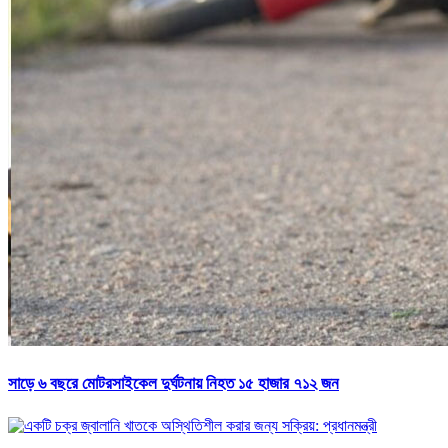
সাড়ে ৬ বছরে মোটরসাইকেল দুর্ঘটনায় নিহত ১৫ হাজার ৭১২ জন