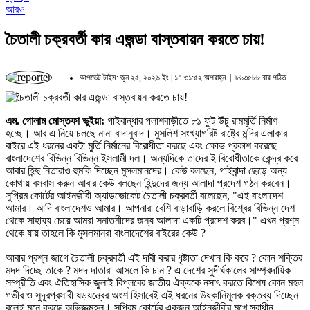
আরও
চৈতালী চক্রবর্তী কার এজন্ডা বাস্তবায়ন করতে চায়!
আপডেট টাইম: জুন ২৫, ২০২৬ ইং | ১৭:৩১:৫২:অপরাহ্ন |
৮৬৩৫৮৮ বার পঠিত
এম. গোলাম মোস্তফা ভুইয়া:
গাইবান্ধার পলাশবাড়ীতে ৮১ ফুট উঁচু রামমূর্তি নির্মাণ
হচ্ছে। আর এ নিয়ে চলছে নানা বাদানুবাদ। মুসলিশ সংখ্যাগরিষ্ট রাষ্ট্রে মন্দির এলাকার
বাইরে এই ধরনের একটা মুর্তি নির্মানের বিরোধীতা করছে এবং ক্ষোভ প্রকাশ করেছে
বাংলাদেশের বিভিন্ন বিভিন্ন ইসলামী দল। অন্যদিকে তাদের ই বিরোধীতাকে কেন্দ্র করে
আবার হিন্দু নিতারাও হুমকি দিচ্ছেন মুসলমানদের। কেউ বলছেন, গাইবান্দা ছেড়ে অন্য
কোথায় বসবাস করুন আবার কেউ বলছেন হিন্দুদের জন্য আলাদা প্রদেশ গঠন করবেন।
সুপ্রিম কোর্টের আইনজীবী অ্যাডভোকেট চৈতালী চক্রবর্তী বলেছেন, "এই বাংলাদেশ
আমার। আদি বাংলাদেশও আমার। আপনারা বেশি বাড়াবাড়ি করলে বিশ্বের বিভিন্ন দেশ
থেকে সাহায্য চেয়ে আমরা সনাতনীদের জন্য আলাদা একটি প্রদেশ করব।" এখন প্রশ্ন
থেকে যায় তাহলে কি মুসলমানরা বাংলাদেশের বাইরের কেউ ?
আবার প্রশ্ন জাগে চৈতালী চক্রবর্তী এই দাবী করার ধৃষ্টাতা দেখান কি করে ? কোন শক্তির
মদদ দিচ্ছে তাকে ? মদদ দাতারা আসলে কি চান ? এ দেশের সুদীর্ঘকালের সাম্প্রদায়িক
সম্প্রীতি এবং ঐতিহাসিক জুলাই বিপ্লবের জাতীয় ঐক্যকে নসাৎ করতে বিশেষ কোন মহল
গভীর ও সুদূরপ্রসারী ষড়যন্ত্রের অংশ হিসাবেই এই ধরনের উষ্কানিমূলক বক্তব্য দিচ্ছেন
বলেই মনে করছে অভিজ্ঞমহল। সুপ্রিম কোর্টের একজন আইনজীবীর মুখে স্বাধীন