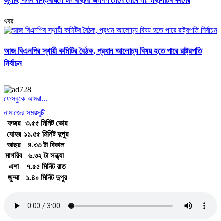
জুলাই সনদ বাস্তবায়নে টালবাহানা জনগণ মেনে নেবে না: মহাসচিব কাদের
খবর
আজ বিএনপির স্থায়ী কমিটির বৈঠক, প্রধান আলোচ্য বিষয় হতে পারে রাষ্ট্রপতি
নির্বাচন
ফেসবুকে আমরা...
নামাজের সময়সূচী
ফজর
৩.৫৫ মিনিট ভোর
যোহর
১১.৫৫ মিনিট দুপুর
আছর
৪.৩৩ টা বিকাল
মাগরিব
৬.৩২ টা সন্ধ্যা
এশা
৭.৫৫ মিনিট রাত
জুম্মা
১.৪০ মিনিট দুপুর
জাতীয় সঙ্গীত