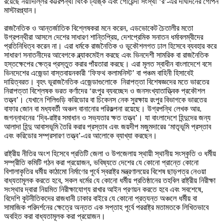
রয়েছে নয়াদিল্লির কট্টরপন্থী থিংক ট্যাঙ্ক এবং গোয়েন্দা সংস্থা ‘র’-এর দীর্ঘদিনের গোপন
মাস্টারপ্ল্যান।
রাজনৈতিক ও আন্তর্জাতিক বিশ্লেষকরা মনে করেন, এডভোকেট চৈতালীর মতো
উগ্রপন্থীরা আসলে দেশের সাধারণ শান্তিপ্রিয়, দেশপ্রেমিক সনাতন ধর্মাবলম্বীদের
প্রতিনিধিত্ব করেন না। এরা ধর্মকে রাজনৈতিক ও ভূকৌশলগত ঢাল হিসেবে ব্যবহার করে
সাধারণ সনাতনীদের আবেগকে ব্ল্যাকমেইল করছে এবং ভিনদেশী সামরিক বা রাজনৈতিক
হস্তক্ষেপের ক্ষেত্র প্রস্তুত করার পাঁয়তারা করছে। এরা মূলত স্বাধীন বাংলাদেশে বসে
ভিনদেশের এজেন্ডা বাস্তবায়নকারী ‘ফিফথ কলামনিস্ট’ বা পঞ্চম বাহিনী হিসাবেই
দায়িত্বরত। বৃহৎ ভূরাজনৈতিক এজেন্ডাগুলোকে নিরাপত্তা বিশেষজ্ঞদের মতে ভারতের
নিরাপত্তা বিশ্লেষক ভরত কর্ণাদের ‘রংপুর ব্যবচ্ছেদ ও জনসংখ্যাতাত্ত্বিক প্রকৌশল
তত্ত্ব’। যেখানে শিলিগুড়ি করিডোর বা চিকেনস নেক সুরক্ষায় রংপুর বিভাগকে ভারতের
বাফার জোন বা মধ্যবর্তী অঞ্চল বানানোর পরিকল্পনা রয়েছে। উগ্রপন্থি লেখক আর.
জগন্নাথনের ‘দ্বি-রাষ্ট্র সমাধান ও সভ্যতার ক্ষত তত্ত্ব’। যা বাংলাদেশে হিন্দুদের জন্য
আলাদা হিন্দু আবাসভূমি তৈরি করার প্রস্তাব এবং জয়দীপ মজুমদারের ‘মাতৃভূমি প্রস্তাব
এবং করিডোর সম্প্রসারণ তত্ত্ব’-এর আলোকে ব্যাখ্যা করছেন।
রাষ্ট্রীয় নীতির অংশ হিসেবে প্রতিটি জেলা ও উপজেলায় স্থায়ী স্থানীয় সংস্কৃতি ও ধর্মীয়
সম্প্রীতি কমিটি গঠন করা প্রয়োজন, ভবিষ্যতে দেশের যে কোনো প্রান্তে কোনো
বিশালাকৃতির ধর্মীয় কাঠামো নির্মাণের পূর্বে স্বরাষ্ট্র মন্ত্রণালয়ের বিশেষ ছাড়পত্র নেওয়া
বাধ্যতামূলক করতে হবে, সকল ধর্মের যে কোনো ধর্মীয় প্রতিষ্ঠানের তহবিল রাষ্ট্রীয় নিরীক্ষা
সংস্থার দ্বারা নিয়মিত নিরীক্ষাযোগ্য রাখার আইন প্রণয়ন করতে হবে এবং সবশেষে,
বিদেশি কূটনীতিকদের রাজধানী ঢাকার বাইরে যে কোনো প্রত্যন্ত অঞ্চলে ধর্মীয় বা
সামাজিক পরিদর্শনের ক্ষেত্রে অন্তত এক সপ্তাহ পূর্বে পররাষ্ট্র মতামতকে লিখিতভাবে
অবহিত করা বাধ্যতামূলক করা প্রয়োজন।