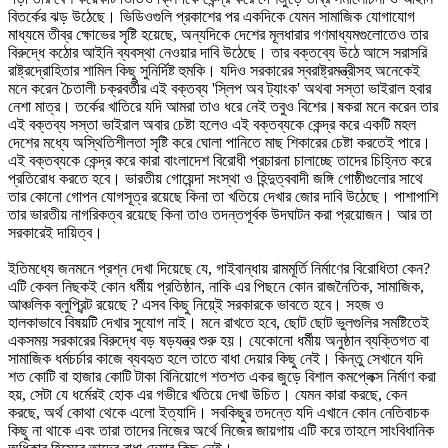
বিতর্কের ঝড় উঠেছে। ভিডিওগুলি প্রকাশের পর একদিকে যেমন সামাজিক যোগাযোগ
মাধ্যমে তীব্র ক্ষোভের সৃষ্টি হয়েছে, অন্যদিকে দেশের মূলধারার গণমাধ্যমগুলোতেও তার
বিরুদ্ধে কঠোর আইনি ব্যবস্থা নেওয়ার দাবি উঠেছে। তার বক্তব্যে উঠে আসে সরাসরি
রাষ্ট্রদ্রোহিতার শামিল কিছু সুনির্দিষ্ট হুমকি। যদিও সরকারের স্বরাষ্ট্রমন্ত্রীসহ অনেকেই
মনে করেন চৈতালী চক্রবর্তীর এই বক্তব্য ‌'স্লিপ অব ট্যাংক' অথবা সস্তা ভাইরাল হবার
নেশা মাত্র। তর্কের খাতিরে যদি আমরা তাও ধরে নেই তবুও বিশের।ষকরা মনে করেন তার
এই বক্তব্য সস্তা ভাইরাল অবার চেষ্টা হলেও এই বক্তব্যকে কেন্দ্র করে একটি মহল
দেশের মধ্যে অস্থিতিশীলতা সৃষ্টি করে ঘোলা পানিতে মাছ শিকারের চেষ্টা করতেই পারে।
এই বক্তব্যকে কেন্দ্র করে কারা বাংলাদেশ বিরোধী প্রচারনা চালাচ্ছে তাদের চিহ্নিত করে
প্রতিরোধ করতে হবে। ভারতীয় গোয়েন্দা সংস্থা ও হিন্দুত্ববাদী জঙ্গি গোষ্ঠীগুলোর সাথে
তার কোনো গোপন যোগসূত্র রয়েছে কিনা তা খতিয়ে দেখার জোর দাবি উঠেছে। পাশাপাশি
তার ভারতীয় নাগরিকত্ব রয়েছে কিনা তাও তদন্তপূর্বক উদঘাটন করা প্রয়োজন। আর তা
সরকারেই দায়িত্ব।
ইতিমধ্যে জনমনে প্রশ্ন দেখা দিয়েছে যে, গাইবান্ধায় রামমূর্তি নির্মাণের বিরোধিতা কেন?
এটি কেবল নিছকই কোন ধর্মীয় প্রতিষ্ঠান, নাকি এর পিছনে কোন রাজনৈতিক, সামাজিক,
আঞ্চলিক ব্লুপ্রিন্ট রয়েছে ? এসব কিছু নিয়ে্ই সরকারকে ভাবতে হবে। সহজ ও
হালকাভাবে বিষয়টি দেখার সুযোগ নাই। মনে রাখতে হবে, ছোট ছোট ভুলগুলির সমষ্টিতেই
একসময় সরকারের বিরুদ্ধে বড় ষড়যন্ত্র শুরু হয়। যেকোনো ধর্মীয় অনুষ্ঠান ব্যক্তিগত বা
সামাজিক ধর্মচর্চার কাজে ব্যবহৃত হলে তাতে বাধা দেয়ার কিছু নেই। কিন্তু সেখানে যদি
শত কোটি বা হাজার কোটি টাকা বিনিয়োগে শতশত একর জুড়ে বিশাল কমপ্লেক্স নির্মাণ করা
হয়, সেটা যে ধর্মেরই হোক এর গভীরে খতিয়ে দেখা উচিত। যেমন কারা করছে, কেন
করছে, অর্থ কোথা থেকে এলো ইত্যাদি। সবকিছুর তদন্তে যদি এখানে কোন নেতিবাচক
কিছু না থাকে এবং তারা তাদের নিজের অর্থে নিজের জায়গায় এটি করে তাহলে সাংবিধানিক