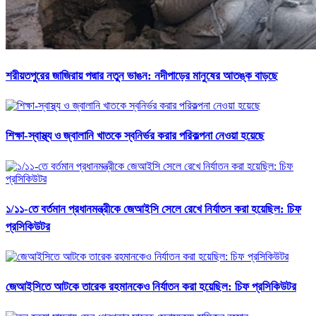
শরীয়তপুরের জাজিরায় পদ্মার নতুন ভাঙন: নদীপাড়ের মানুষের আতঙ্ক বাড়ছে
শিক্ষা-স্বাস্থ্য ও জ্বালানি খাতকে স্বনির্ভর করার পরিকল্পনা নেওয়া হয়েছে
১/১১-তে বর্তমান প্রধানমন্ত্রীকে জেআইসি সেলে রেখে নির্যাতন করা হয়েছিল: চিফ
প্রসিকিউটর
জেআইসিতে আটকে তারেক রহমানকেও নির্যাতন করা হয়েছিল: চিফ প্রসিকিউটর