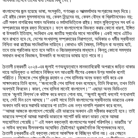
অধিকার হিসেবে তাদের বাধা দেয়ার কিছু নেই।
বাংলাদেশের জন্ম হয়েছে ভাষা, সংস্কৃতি, গণতন্ত্র ও আত্মমর্যাদার সংগ্রামের মধ্য দিয়ে।
এই রাষ্ট্র কেবল মুসলমানদের নয়, কেবল হিন্দুদের নয়, কেবল বৌদ্ধ বা খ্রিস্টানদেরও নয়;
এটি সকল নাগরিকের সমান অধিকার ও মর্যাদাভিত্তিক রাষ্ট্র। মহান মুক্তিযুদ্ধে সব ধর্ম ও
সম্প্রদায়ের মানুষ রক্ত দিয়েছেন। ফলে বাংলাদেশকে বিভক্ত করার কোনো ধারণা, ইঙ্গিত
বা উসকানি ইতিহাস, সংবিধান এবং জাতীয় স্বার্থের সাথে সাংঘর্ষিক। একই সাথে এইটও
মনে রাখতে হবে যে, দেশের সংখ্যালঘু সম্প্রদায়ের নিরাপত্তা, অধিকার ও ধর্মীয় স্বাধীনতা
নিশ্চিত করা রাষ্ট্রের সাংবিধানিক দায়িত্ব। কোথাও যদি বৈষম্য, নিপীড়ন বা অন্যায় ঘটে,
তবে তার প্রতিকার হতে হবে আইন ও বিচারব্যবস্থার মাধ্যমে। কিন্তু কোনো সমস্যার
সমাধান কখনো বিভাজন, উসকানি বা সংঘাতের ভাষায় হতে পারে না।
চৈতালী চক্রবর্তী ২০২৪-এর জুলাই গণঅভ্যুত্থানে মানবতাবিরোধী অপরাধে জড়িত থাকার
দায়ে অভিযুক্ত ও বর্তমানে নিষিদ্ধ দল আওয়ামী লীগের একজন উগ্র সমর্থক বলেই
পরিচিত। নিজেকে শেখ মুজিবুর রহমান ও শেখ হাসিনার অন্ধ ভক্ত দাবি করে এক
সাক্ষাৎকারে তিনি বলেন, ‘‘জননেত্রী শেখ হাসিনা যখন বলেছেন, তিনি ফিরবেন, তখন তিনি
অবশ্যই ফিরবেন। কারণ, শেখ হাসিনা মানেই বাংলাদেশ।’’ এছাড়া অন্য ভিডিওতে
তাকে ‘জুলাই বিপ্লব’কে কটাক্ষ করে বলতে শোনা যায়, ‘‘জুলাই জুলাই বললেই গণধোলাই
হবে, সেই দিন চলে আসছে।’’ একই সাথে তিনি বাংলাদেশের স্বাধীনতায় ভারতের একক
অবদান দাবি করে সরাসরি ভারতের পা চাটেন এবং নগ্ন দালালি প্রকাশ করে বলেন,
‘‘আমরা আজকে বাংলাদেশ পেয়েছি এটা ভারতের অবদান এটা স্বীকার করতেই হবে। তাই
ভারতের সম্পর্কে আমরা সরাসরি ভারতকে সাপোর্ট করি কারণ ভারত থেকে আমরা
সহযোগিতা পেয়েছি।’’ এই সকল বক্তব্যই বাংলাদেশের স্বার্থ পরিপন্থি। ভারতীয় ‘র’
ও সাউথ ব্লকের নীলনকশার অঘোষিত ট্রেইলার? ভূরাজনৈতিক বিশ্লেষকদের মতে,
চৈতালী চক্রবর্তীর এই বক্তব্য কোনো আকস্মিক বা বিচ্ছিন্ন ঘটনা নয়। এর পেছনে