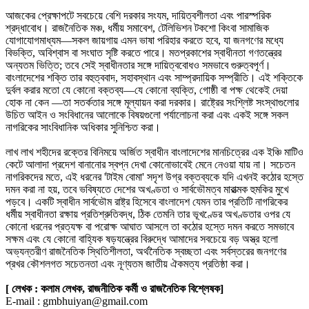
আজকের প্রেক্ষাপটে সবচেয়ে বেশি দরকার সংযম, দায়িত্বশীলতা এবং পারস্পরিক
শ্রদ্ধাবোধ। রাজনৈতিক মঞ্চ, ধর্মীয় সমাবেশ, টেলিভিশন টকশো কিংবা সামাজিক
যোগাযোগমাধ্যম—সকল জায়গায় এমন ভাষা পরিহার করতে হবে, যা জনগণের মধ্যে
বিভক্তি, অবিশ্বাস বা সংঘাত সৃষ্টি করতে পারে। মতপ্রকাশের স্বাধীনতা গণতন্ত্রের
অন্যতম ভিত্তি; তবে সেই স্বাধীনতার সঙ্গে দায়িত্ববোধও সমভাবে গুরুত্বপূর্ণ।
বাংলাদেশের শক্তি তার বহুত্ববাদ, সহাবস্থান এবং সাম্প্রদায়িক সম্প্রীতি। এই শক্তিকে
দুর্বল করার মতো যে কোনো বক্তব্য—যে কোনো ব্যক্তি, গোষ্ঠী বা পক্ষ থেকেই দেয়া
হোক না কেন —তা সতর্কতার সঙ্গে মূল্যায়ন করা দরকার। রাষ্ট্রের সংশ্লিষ্ট সংস্থাগুলোর
উচিত আইন ও সংবিধানের আলোকে বিষয়গুলো পর্যালোচনা করা এবং একই সঙ্গে সকল
নাগরিকের সাংবিধানিক অধিকার সুনিশ্চিত করা।
লাখ লাখ শহীদের রক্তের বিনিময়ে অর্জিত স্বাধীন বাংলাদেশের মানচিত্রের এক ইঞ্চি মাটিও
কেটে আলাদা প্রদেশ বানানোর স্বপ্ন দেখা কোনোভাবেই মেনে নেওয়া যায় না। সচেতন
নাগরিকদের মতে, এই ধরনের 'টাইম বোমা' সদৃশ উগ্র বক্তব্যকে যদি এখনই কঠোর হস্তে
দমন করা না হয়, তবে ভবিষ্যতে দেশের অখণ্ডতা ও সার্বভৌমত্ব মারাত্মক হুমকির মুখে
পড়বে। একটি স্বাধীন সার্বভৌম রাষ্ট্র হিসেবে বাংলাদেশ যেমন তার প্রতিটি নাগরিকের
ধর্মীয় স্বাধীনতা রক্ষায় প্রতিশ্রুতিবদ্ধ, ঠিক তেমনি তার ভূখণ্ডের অখণ্ডতার ওপর যে
কোনো ধরনের প্রত্যক্ষ বা পরোক্ষ আঘাত আসলে তা কঠোর হস্তে দমন করতে সমভাবে
সক্ষম এবং যে কোনো বাহ্যিক ষড়যন্ত্রের বিরুদ্ধে আমাদের সবচেয়ে বড় অস্ত্র হলো
অভ্যন্তরীণ রাজনৈতিক স্থিতিশীলতা, অর্থনৈতিক স্বচ্ছতা এবং সর্বস্তরের জনগণের
প্রখর কৌশলগত সচেতনতা এবং নূণ্যতম জাতীয় ঐকমত্য প্রতিষ্ঠা করা।
[ লেখক : কলাম লেখক, রাজনীতিক কর্মী ও রাজনৈতিক বিশ্লেষক]
E-mail : gmbhuiyan@gmail.com