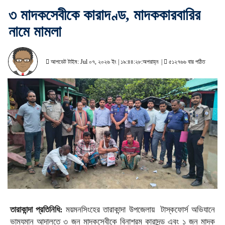
৩ মাদকসেবীকে কারাদণ্ড, মাদককারবারির
নামে মামলা
আপডেট টাইম: Jul ০৭, ২০২৬ ইং | ১৯:৪৪:২৮:অপরাহ্ন |
৫১২৭৬৬ বার পঠিত
তারাকান্দা প্রতিনিধি:
ময়মনসিংহের তারাকান্দা উপজেলায় টাস্কফোর্স অভিযানে
ভাম্যমান আদালতে ৩ জন মাদকসেবীকে বিনাশ্রম কারাদন্ড এবং ১ জন মাদক