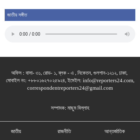
ময়লার স্তূপে নারীর খণ্ডিত মাথা ও হাত, চুলে ছিল
সোনালি রং
জাতীয় সঙ্গীত
অফিস : বাসা- ৩১, রোড- ১, ব্লক - এ , নিকেতন, গুলশান-১২১২, ঢাকা,
মোবাইল নং: +৮৮০১৬২৭০২৫৯২৪, ইমেইল: info@reporters24.com,
correspondentreporters24@gmail.com
সম্পাদক: মাছুম বিল্লাহ
জাতীয়
রাজনীতি
আন্তর্জাতিক