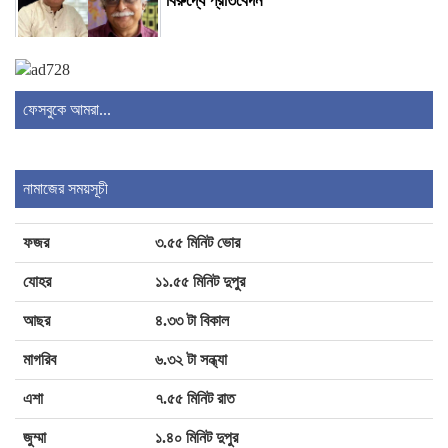
বিরুদ্ধে প্রতিবেদন
চিঠির টানে প্রধানমন্ত্রীর সাক্ষাৎ, অনুশ্রীকে
হারমোনিয়াম উপহার
ফেসবুকে আমরা...
১৬ আগস্ট উদ্বোধন, ৪ বছরে ফ্যামিলি কার্ড পাবে ১
কোটি ৬০ লাখ পরিবার
নামাজের সময়সূচী
ফজর
৩.৫৫ মিনিট ভোর
জুলাই গণঅভ্যুত্থান দিবস উপলক্ষে বগুড়ায়
ইসলামিক স্টাডিজ গ্রুপের আলোচনা সভা ও দোয়া
যোহর
১১.৫৫ মিনিট দুপুর
মাহফিল
আছর
৪.৩৩ টা বিকাল
মাগরিব
৬.৩২ টা সন্ধ্যা
গ্যাস-বিদ্যুৎ সংকট ও দ্রব্যমূল্যের ঊর্ধ্বগতির
প্রতিবাদে বগুড়ায় ১১ দলীয় ঐক্যের স্মারকলিপি
এশা
৭.৫৫ মিনিট রাত
জুম্মা
১.৪০ মিনিট দুপুর