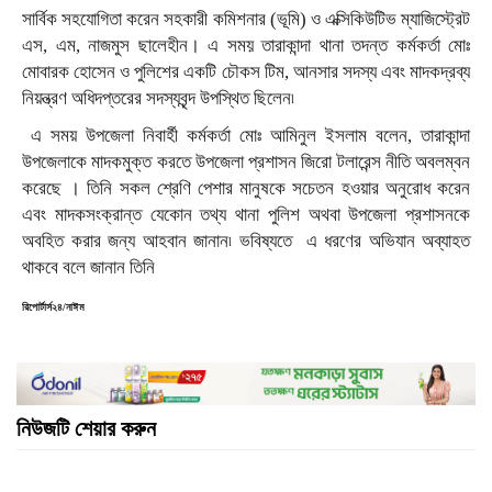
সার্বিক সহযোগিতা করেন সহকারী কমিশনার (ভূমি) ও এক্সিকিউটিভ ম্যাজিস্ট্রেট
এস, এম, নাজমুস ছালেহীন। এ সময় তারাকান্দা থানা তদন্ত কর্মকর্তা মোঃ
মোবারক হোসেন ও পুলিশের একটি চৌকস টিম, আনসার সদস্য এবং মাদকদ্রব্য
নিয়ন্ত্রণ অধিদপ্তরের সদস্যবৃন্দ উপস্থিত ছিলেন৷
এ সময় উপজেলা নিবার্হী কর্মকর্তা মোঃ আমিনুল ইসলাম বলেন, তারাকান্দা
উপজেলাকে মাদকমুক্ত করতে উপজেলা প্রশাসন জিরো টলারেন্স নীতি অবলম্বন
করেছে । তিনি সকল শ্রেণি পেশার মানুষকে সচেতন হওয়ার অনুরোধ করেন
এবং মাদকসংক্রান্ত যেকোন তথ্য থানা পুলিশ অথবা উপজেলা প্রশাসনকে
অবহিত করার জন্য আহবান জানান৷ ভবিষ্যতে
এ ধরণের অভিযান অব্যাহত
থাকবে বলে জানান তিনি
রিপোর্টার্স২৪/নাঈম
নিউজটি শেয়ার করুন