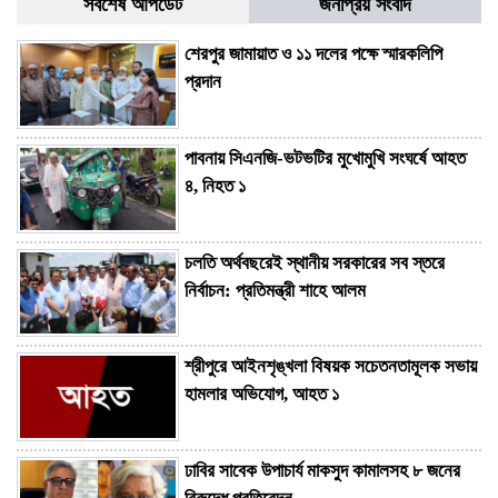
সর্বশেষ আপডেট
জনপ্রিয় সংবাদ
শেরপুর জামায়াত ও ১১ দলের পক্ষে স্মারকলিপি
প্রদান
পাবনায় সিএনজি-ভটভটির মুখোমুখি সংঘর্ষে আহত
৪, নিহত ১
চলতি অর্থবছরেই স্থানীয় সরকারের সব স্তরে
নির্বাচন: প্রতিমন্ত্রী শাহে আলম
শ্রীপুরে আইনশৃঙ্খলা বিষয়ক সচেতনতামূলক সভায়
হামলার অভিযোগ, আহত ১
ঢাবির সাবেক উপাচার্য মাকসুদ কামালসহ ৮ জনের