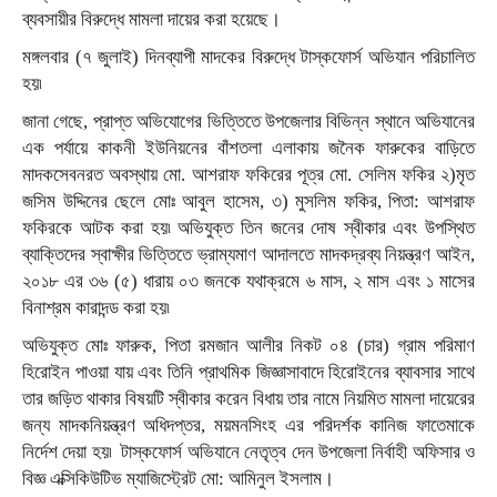
ব্যবসায়ীর বিরুদ্ধে মামলা দায়ের করা হয়েছে।
মঙ্গলবার (
৭ জুলাই)
দিনব্যাপী মাদকের বিরুদ্ধে টাস্কফোর্স অভিযান পরিচালিত
হয়৷
জানা গেছে, প্রাপ্ত অভিযোগের ভিত্তিতে উপজেলার বিভিন্ন স্থানে অভিযানের
এক পর্যায়ে কাকনী ইউনিয়নের বাঁশতলা এলাকায় জনৈক ফারুকের বাড়িতে
মাদকসেবনরত অবস্থায় মো. আশরাফ ফকিরের পূত্র মো. সেলিম ফকির ২)মৃত
জসিম উদ্দিনের ছেলে মোঃ আবুল হাসেম, ৩) মুসলিম ফকির, পিতা: আশরাফ
ফকিরকে আটক করা হয়৷ অভিযুক্ত তিন জনের দোষ স্বীকার এবং উপস্থিত
ব্যাক্তিদের স্বাক্ষীর ভিত্তিতে ভ্রাম্যমাণ আদালতে মাদকদ্রব্য নিয়ন্ত্রণ আইন,
২০১৮ এর ৩৬ (৫) ধারায় ০৩ জনকে যথাক্রমে ৬ মাস, ২ মাস এবং ১ মাসের
বিনাশ্রম কারাদন্ড করা হয়৷
অভিযুক্ত মোঃ ফারুক, পিতা রমজান আলীর নিকট ০৪ (চার) গ্রাম পরিমাণ
হিরোইন পাওয়া যায় এবং তিনি প্রাথমিক জিজ্ঞাসাবাদে হিরোইনের ব্যাবসার সাথে
তার জড়িত থাকার বিষয়টি স্বীকার করেন বিধায় তার নামে নিয়মিত মামলা দায়েরের
জন্য মাদকনিয়ন্ত্রণ অধিদপ্তর, ময়মনসিংহ এর পরিদর্শক কানিজ ফাতেমাকে
নির্দেশ দেয়া হয়৷
টাস্কফোর্স অভিযানে নেতৃত্ব দেন উপজেলা নির্বাহী অফিসার ও
বিজ্ঞ এক্সিকিউটিভ ম্যাজিস্ট্রেট মো: আমিনুল ইসলাম।