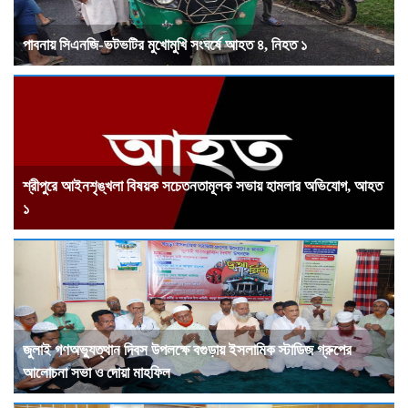
পাবনায় সিএনজি-ভটভটির মুখোমুখি সংঘর্ষে আহত ৪, নিহত ১
শ্রীপুরে আইনশৃঙ্খলা বিষয়ক সচেতনতামূলক সভায় হামলার অভিযোগ, আহত
১
জুলাই গণঅভ্যুত্থান দিবস উপলক্ষে বগুড়ায় ইসলামিক স্টাডিজ গ্রুপের
আলোচনা সভা ও দোয়া মাহফিল