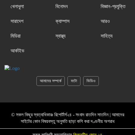
খেলাধুলা
বিনোদন
বিজ্ঞান-প্রযুক্তি
সারাদেশ
ক্যাম্পাস
আরও
মিডিয়া
স্বাস্থ্য
সাহিত্য
আর্কাইভ
আমাদের সম্পর্কে
ফটো
ভিডিও
© সকল কিছুর স্বত্বাধিকারঃ রিপোর্টার্স২৪ - সংবাদ রাতদিন সাতদিন | আমাদের
সাইটের কোন বিষয়বস্তু অনুমতি ছাড়া কপি করা দণ্ডনীয় অপরাধ
সকল কারিগরী সহযোগিতায়
ক্রিয়েটিভ জোন ২৪