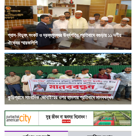
গ্যাস-বিদ্যুৎ সংকট ও দ্রব্যমূল্যের ঊর্ধ্বগতির প্রতিবাদে বগুড়ায় ১১ দলীয়
ঐক্যের স্মারকলিপি
কুড়িগ্রামে সাংবাদিক জোবাইয়ের ওপর হামলার প্রতিবাদে মানববন্ধন