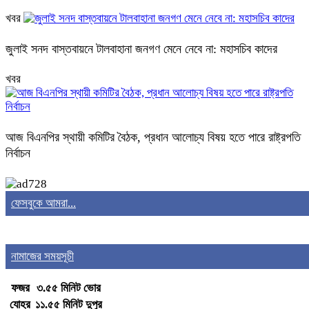
খবর
জুলাই সনদ বাস্তবায়নে টালবাহানা জনগণ মেনে নেবে না: মহাসচিব কাদের
খবর
আজ বিএনপির স্থায়ী কমিটির বৈঠক, প্রধান আলোচ্য বিষয় হতে পারে রাষ্ট্রপতি
নির্বাচন
ফেসবুকে আমরা...
নামাজের সময়সূচী
ফজর
৩.৫৫ মিনিট ভোর
যোহর
১১.৫৫ মিনিট দুপুর