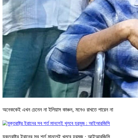
অনেককেই এখন চেনেন না ইলিয়াস কাঞ্চন, মনেও রাখতে পারেন না
যুক্তরাষ্ট্র ইরানের সব শর্ত মানলেই খুলবে হরমুজ : আইআরজিসি