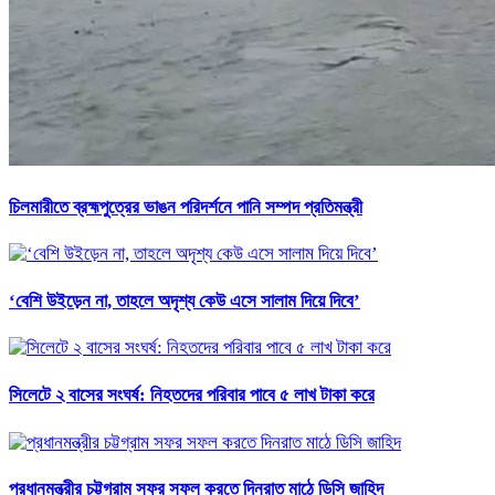
চিলমারীতে ব্রহ্মপুত্রের ভাঙন পরিদর্শনে পানি সম্পদ প্রতিমন্ত্রী
‘বেশি উইড়েন না, তাহলে অদৃশ্য কেউ এসে সালাম দিয়ে দিবে’
সিলেটে ২ বাসের সংঘর্ষ: নিহতদের পরিবার পাবে ৫ লাখ টাকা করে
প্রধানমন্ত্রীর চট্টগ্রাম সফর সফল করতে দিনরাত মাঠে ডিসি জাহিদ