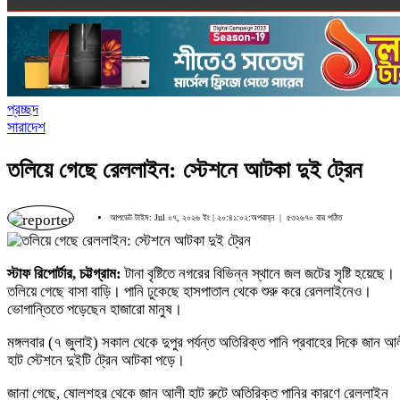
প্রচ্ছদ
সারাদেশ
তলিয়ে গেছে রেললাইন: স্টেশনে আটকা দুই ট্রেন
আপডেট টাইম: Jul ০৭, ২০২৬ ইং | ২০:৪১:০২:অপরাহ্ন |
৫৩২৬৭০ বার পঠিত
স্টাফ রিপোর্টার, চট্টগ্রাম:
টানা বৃষ্টিতে নগরের বিভিন্ন স্থানে জল জটের সৃষ্টি হয়েছে।
তলিয়ে গেছে বাসা বাড়ি। পানি ঢুকেছে হাসপাতাল থেকে শুরু করে রেললাইনেও।
ভোগান্তিতে পড়েছেন হাজারো মানুষ।
মঙ্গলবার (৭ জুলাই) সকাল থেকে দুপুর পর্যন্ত অতিরিক্ত পানি প্রবাহের দিকে জান আ
হাট স্টেশনে দুইটি ট্রেন আটকা পড়ে।
জানা গেছে, ষোলশহর থেকে জান আলী হাট রুটে অতিরিক্ত পানির কারণে রেললাইন