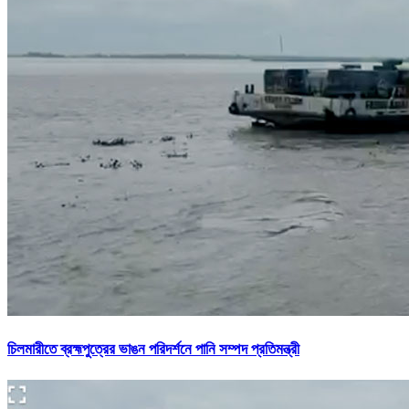
চিলমারীতে ব্রহ্মপুত্রের ভাঙন পরিদর্শনে পানি সম্পদ প্রতিমন্ত্রী