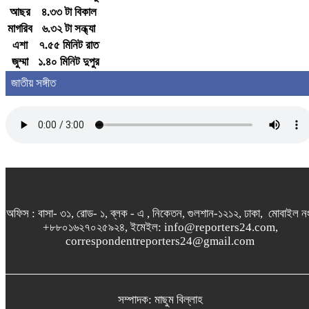
আছর
৪.৩৩ টা বিকাল
মাগরিব
৬.৩২ টা সন্ধ্যা
এশা
৭.৫৫ মিনিট রাত
জুম্মা
১.৪০ মিনিট দুপুর
জাতীয় সঙ্গীত
অফিস : বাসা- ৩১, রোড- ১, ব্লক - এ , নিকেতন, গুলশান-১২১২, ঢাকা, মোবাইল ন
+৮৮০১৬২৭০২৫৯২৪, ইমেইল: info@reporters24.com,
correspondentreporters24@gmail.com
সম্পাদক: মাছুম বিল্লাহ