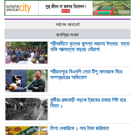
সর্বশেষ আপডেট
জনপ্রিয় সংবাদ
শ্রীবরদীতে বৃদ্ধের ঝুলন্ত মরদেহ উদ্ধার: হত্যা
নাকি আত্মহত্যা বাড়ছে ধোঁয়াশা
শরীয়তপুরে বিএনপি নেতা টিপু মাদবরকে ঘিরে
অপপ্রচারের অভিযোগ
কুষ্টিয়া-রাজবাড়ী সড়কে ট্রাকের চাকায় পিষ্ট হয়ে
নিহত ১
তিশা বেকারিকে ১ লাখ টাকা জরিমানা