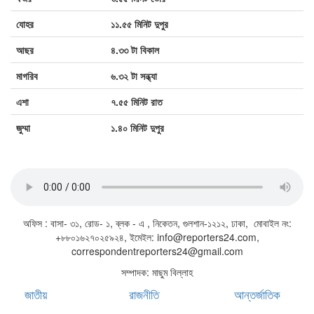
যোহর
১১.৫৫ মিনিট দুপুর
আছর
৪.৩৩ টা বিকাল
শেখ হাসিনাকে ভারত এই সুযোগ কেন দিল?
মাগরিব
৬.৩২ টা সন্ধ্যা
এশা
৭.৫৫ মিনিট রাত
জুম্মা
১.৪০ মিনিট দুপুর
জাতীয় সঙ্গীত
অফিস : বাসা- ৩১, রোড- ১, ব্লক - এ , নিকেতন, গুলশান-১২১২, ঢাকা, মোবাইল নং:
+৮৮০১৬২৭০২৫৯২৪, ইমেইল: info@reporters24.com,
correspondentreporters24@gmail.com
সম্পাদক: মাছুম বিল্লাহ
জাতীয়
রাজনীতি
আন্তর্জাতিক