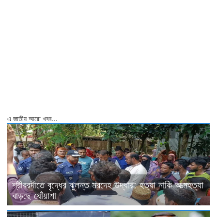
এ জাতীয় আরো খবর...
শ্রীবরদীতে বৃদ্ধের ঝুলন্ত মরদেহ উদ্ধার: হত্যা নাকি আত্মহত্যা
বাড়ছে ধোঁয়াশা