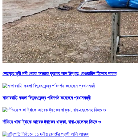
শেরপুরে মৃগী নদী থেকে অজ্ঞাত যুবকের লাশ উদ্ধার, বেওয়ারিশ হিসেবে দাফন
মাতারবাড়ি কয়লা বিদ্যুৎকেন্দ্র পরিদর্শন করেছেন প্রধানমন্ত্রী
দাঁড়িয়ে থাকা ট্রাকে আরেক ট্রাকের ধাক্কা, বাবা-ছেলেসহ নিহত ৩