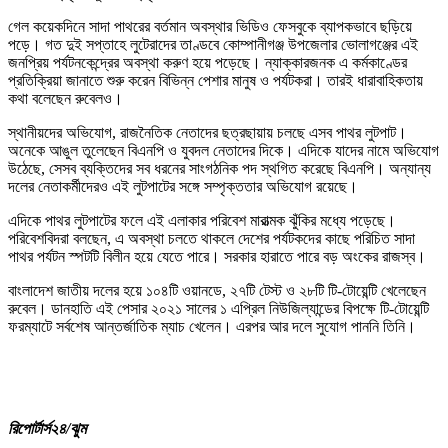
গেল কয়েকদিনে সাদা পাথরের বর্তমান অবস্থার ভিডিও ফেসবুকে ব্যাপকভাবে ছড়িয়ে
পড়ে। গত দুই সপ্তাহে লুটেরাদের তাণ্ডবে কোম্পানীগঞ্জ উপজেলার ভোলাগঞ্জের এই
জনপ্রিয় পর্যটনকেন্দ্রের অবস্থা করুণ হয়ে পড়েছে। ন্যাক্কারজনক এ কর্মকাণ্ডের
প্রতিক্রিয়া জানাতে শুরু করেন বিভিন্ন পেশার মানুষ ও পর্যটকরা। তারই ধারাবাহিকতায়
কথা বলেছেন রুবেলও।
স্থানীয়দের অভিযোগ, রাজনৈতিক নেতাদের ছত্রছায়ায় চলছে এসব পাথর লুটপাট।
অনেকে আঙুল তুলেছেন বিএনপি ও যুবদল নেতাদের দিকে। এদিকে যাদের নামে অভিযোগ
উঠেছে, সেসব ব্যক্তিদের সব ধরনের সাংগঠনিক পদ স্থগিত করেছে বিএনপি। অন্যান্য
দলের নেতাকর্মীদেরও এই লুটপাটের সঙ্গে সম্পৃক্ততার অভিযোগ রয়েছে।
এদিকে পাথর লুটপাটের ফলে এই এলাকার পরিবেশ মারাত্মক ঝুঁকির মধ্যে পড়েছে।
পরিবেশবিদরা বলছেন, এ অবস্থা চলতে থাকলে দেশের পর্যটকদের কাছে পরিচিত সাদা
পাথর পর্যটন স্পটটি বিলীন হয়ে যেতে পারে। সরকার হারাতে পারে বড় অংকের রাজস্ব।
বাংলাদেশ জাতীয় দলের হয়ে ১০৪টি ওয়ানডে, ২৭টি টেস্ট ও ২৮টি টি-টোয়েন্টি খেলেছেন
রুবেল। ডানহাতি এই পেসার ২০২১ সালের ১ এপ্রিল নিউজিল্যান্ডের বিপক্ষে টি-টোয়েন্টি
ফরম্যাটে সর্বশেষ আন্তর্জাতিক ম্যাচ খেলেন। এরপর আর দলে সুযোগ পাননি তিনি।
রিপোর্টার্স২৪/ঝুম