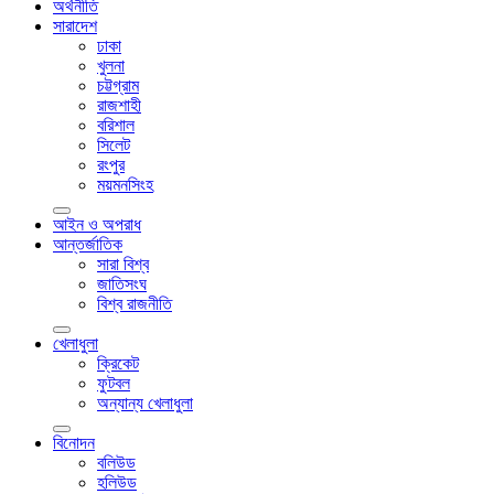
অর্থনীতি
সারাদেশ
ঢাকা
খুলনা
চট্টগ্রাম
রাজশাহী
বরিশাল
সিলেট
রংপুর
ময়মনসিংহ
আইন ও অপরাধ
আন্তর্জাতিক
সারা বিশ্ব
জাতিসংঘ
বিশ্ব রাজনীতি
খেলাধুলা
ক্রিকেট
ফুটবল
অন্যান্য খেলাধুলা
বিনোদন
বলিউড
হলিউড