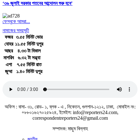
‘৩৬ জুলাই সরকার পতনের আন্দোলন শুরু হবে’
ফেসবুকে আমরা...
নামাজের সময়সূচী
ফজর
৩.৫৫ মিনিট ভোর
যোহর
১১.৫৫ মিনিট দুপুর
আছর
৪.৩৩ টা বিকাল
মাগরিব
৬.৩২ টা সন্ধ্যা
এশা
৭.৫৫ মিনিট রাত
জুম্মা
১.৪০ মিনিট দুপুর
জাতীয় সঙ্গীত
অফিস : বাসা- ৩১, রোড- ১, ব্লক - এ , নিকেতন, গুলশান-১২১২, ঢাকা, মোবাইল নং:
+৮৮০১৬২৭০২৫৯২৪, ইমেইল: info@reporters24.com,
correspondentreporters24@gmail.com
সম্পাদক: মাছুম বিল্লাহ
জাতীয়