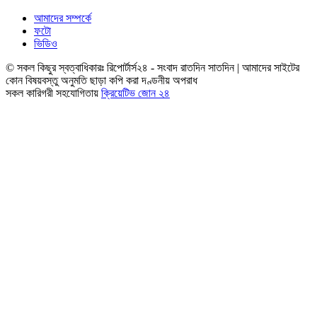
আমাদের সম্পর্কে
ফটো
ভিডিও
© সকল কিছুর স্বত্বাধিকারঃ রিপোর্টার্স২৪ - সংবাদ রাতদিন সাতদিন | আমাদের সাইটের
কোন বিষয়বস্তু অনুমতি ছাড়া কপি করা দণ্ডনীয় অপরাধ
সকল কারিগরী সহযোগিতায়
ক্রিয়েটিভ জোন ২৪