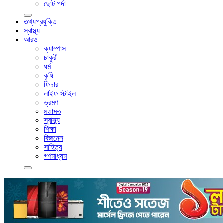
ছোট পর্দা
তথ্যপ্রযুক্তি
স্বাস্থ্য
আরও
ক্যাম্পাস
চাকুরী
ধর্ম
কৃষি
ফিচার
লাইফ স্টাইল
ভ্রমণ
মতামত
স্বাস্থ্য
শিক্ষা
বিজনেস
সাহিত্য
গণমাধ্যম