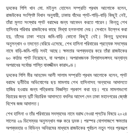
দুদকের পিপি খান মো. মইনুল হোসেন সম্প্রতি প্রথম আলোকে বলেন,
রাজউকের সংশ্লিষ্ট বিধান অনুযায়ী, ঢাকায় যাঁদের প্লট-গাড়ি-বাড়ি কিছুই নেই,
তাঁরা মূলত সংস্থার প্লট বরাদ্দের জন্য আবেদন করতে পারেন। কিন্তু শেখ
হাসিনার পরিবার রাজউকের কাছে মিথ্যা হলফনামা দেয়। সেখানে উল্লেখ করা
হয়, তাঁদের ঢাকা শহরে জমি-বাড়ি কোনো কিছুই নেই। কিন্তু দুদকের
অনুসন্ধান ও তদন্তে বেরিয়ে এসেছে, শেখ হাসিনা পরিবারের প্রত্যেক সদস্যের
নামে বাড়ি-জমি-গাড়ি সবই আছে। ক্ষমতার অপব্যবহার করে তাঁরা রাজউকের
৬০ কাঠার প্লট নিয়েছেন, যা অপরাধ। অপরাধজনক বিশ্বাসভঙ্গসহ অন্যান্য
অপরাধের সর্বোচ্চ শাস্তি যাবজ্জীবন কারাদণ্ড।
দুদকের পিপি মীর আহমেদ আলী সালাম সম্প্রতি প্রথম আলোকে বলেন, প্লট
বরাদ্দে দুর্নীতির অভিযোগের ছয় মামলায় শেখ হাসিনাসহ অন্যদের আদালতে
হাজির হওয়ার জন্য পত্রিকায় বিজ্ঞপ্তি প্রকাশ করা হয়। পরে মামলাগুলো
বিচারের জন্য দুটি বিচারিক আদালতে বদলির আদেশ দেন ঢাকা মহানগরের জ্যেষ্ঠ
বিশেষ জজ আদালত।
শেখ হাসিনা ও তাঁর পরিবারের সদস্যদের নামে বরাদ্দ নেওয়া প্লটের বিষয়ে ২০২৪
সালের ২৬ ডিসেম্বর অনুসন্ধান শুরু করে দুদক। পরস্পর যোগসাজশে ক্ষমতার
অপব্যবহার ও বিভিন্ন অনিয়মের মাধ্যমে রাজউকের পূর্বাচল নতুন শহর প্রকল্পে