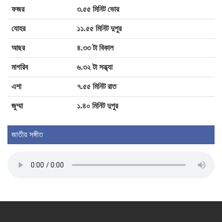
আটক ২
ফজর
৩.৫৫ মিনিট ভোর
যোহর
১১.৫৫ মিনিট দুপুর
ময়মনসিংহ উন্নয়ন কর্তৃপক্ষের সঙ্গে প্রতিমন্ত্রী
সুলতান সালাউদ্দিন টুকুর মতবিনিময়
আছর
৪.৩৩ টা বিকাল
মাগরিব
৬.৩২ টা সন্ধ্যা
ময়মনসিংহে প্রাণিসম্পদ দপ্তরের দিনব্যাপী
এশা
৭.৫৫ মিনিট রাত
কর্মশালা অনুষ্ঠিত
জুম্মা
১.৪০ মিনিট দুপুর
জাতীয় সঙ্গীত