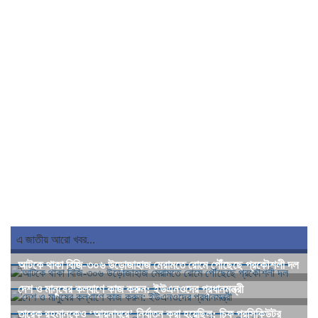
এ জাতীয় আরো খবর...
আটকে থাকা বিজি-৩০৬ উড়োজাহাজ মেরামতে রোমে পৌঁছেছে প্রকৌশলী দল
দেশ ও মানুষের কল্যাণে কাজ করুন: ইউএনওদের প্রধানমন্ত্রী
তারেক রহমানকেও ‘আয়নাঘরে’ নির্যাতন করা হয়েছিল: চিফ প্রসিকিউটর