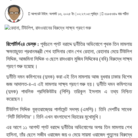
আপডেট টাইম: অগাস্ট ১৩, ২০২৫ ইং | ০২:২৭:০৫:পূর্বাহ্ন |
৩১৮৫৩৪৯ বার পঠিত
রিপোর্টার্স২৪ ডেস্ক :
পূর্বাচলে প্লট বরাদ্দে দুর্নীতির অভিযোগে পৃথক তিন মামলায়
ক্ষমতাচ্যুত প্রধানমন্ত্রী শেখ হাসিনার বোন শেখ রেহানা, রেহানার মেয়ে টিউলিপ
সিদ্দিক, আজমিনা সিদ্দিক ও ছেলে রাদওয়ান মুজিব সিদ্দিকের (ববি) বিরুদ্ধে সাক্ষ্য
গ্রহণ শুরু হয়েছে।
দুর্নীতি দমন কমিশনের (দুদক) করা এই তিন মামলায় আজ বুধবার ঢাকার বিশেষ
জজ আদালত-৪-এ এই মামলার সাক্ষ্য গ্রহণ শুরু হয়। দুর্নীতি দমন কমিশনের
(দুদক) পাবলিক প্রসিকিউটর (পিপি) তরিকুল ইসলাম এ তথ্য নিশ্চিত
করেছেন।
টিউলিপ সিদ্দিক যুক্তরাজ্যের পার্লামেন্ট সদস্য (এমপি)। তিনি দেশটির সাবেক
‘সিটি মিনিস্টার’। তিনি এখন বাংলাদেশে বিচারের মুখোমুখি।
এর আগে ১১ আগস্ট প্লট বরাদ্দে দুর্নীতির অভিযোগের অপর তিন মামলায় শেখ
হাসিনা, তাঁর ছেলে সজীব ওয়াজেদ জয় ও মেয়ে সায়মা ওয়াজেদ পুতুলের বিরুদ্ধে