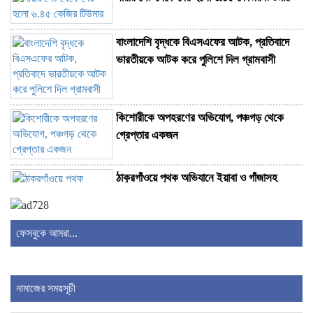
বাংলাদেশি বৃদ্ধকে বিএসএফের আটক, প্রতিবাদে
ভারতীয়কে আটক করে পুলিশে দিল গ্রামবাসী
কিশোরীকে অপহরণের অভিযোগ, পঞ্চগড় থেকে
গ্রেপ্তার একজন
ঠাকুরগাঁওয়ে পৃথক অভিযানে ইয়াবা ও গাঁজাসহ
চারজন গ্রেপ্তার
ফেসবুকে আমরা...
পুলিশি হেফাজত থেকে পালিয়ে দুই দিন পর আবার
গ্রেপ্তার
নামাজের সময়সূচী
ফতুল্লায় বন্ধ গোডাউন থেকে গলিত লাশ উদ্ধার,