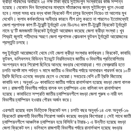
ক্রীড়া পরিষদের অর্থায়নে ২৫ লক্ষ টাকা ব্যয়ে সুইমিংপুল সংস্কারের কাজ সম্পন্ন
হয়েছে। যেকোন দিন উদ্বোধনের মাধ্যমে সাঁতারুদের জন্য সুইমিংপুল খুলে দেওয়া
হবে। লম্বা সময় ধরে বন্ধ থাকা ক্রিকেট লীগ চালুর উদ্যোগ নিয়েও তা আলোর মুখ
দেখেনি। ক্লাব কর্মকর্তাদের অনীহার কারনে লীগ চালু করতে না পারলেও ইতোমধ্যেই
জেলা প্রশাসক কাপ টি-টুয়েন্টি টুর্নামেন্ট এবং ডিএসএ কাপ টি-টুয়েন্টি ক্রিকেট টুর্নামেন্ট
নামে দু’টি জমজমাট ক্রিকেট টুর্নামেন্ট আয়োজন করেছে জেলা ক্রীড়া সংস্থা। খুব
শিঘ্রই জুলাই শহীদদের স্মরণে জেলা প্রশাসক গোল্ডকাপ ফুটবল টুর্নামেন্ট আয়োজনের
প্রস্তুতি চলছে।
শুধু টুর্নামেন্ট আয়োজনেই থেমে নেই জেলা ক্রীড়া সংস্থার কার্যক্রম। ক্রিকেট, কাবাডি
ফুটবল, ভলিবলসহ বিভিন্ন ইভেন্টে নিয়মিতভাবে জাতীয় ও বিভাগীয় প্রতিযোগিতায়
অংশগ্রহন করে শিরোপা ছিনিয়ে আনছে বগুড়ার খেলোয়াড়রা। গত ফেব্রুয়ারি হতে
চলতি আগষ্ট মাস পর্যন্ত ৭ মাসে জাতীয় ও বিভাগীয় পর্যায়ে অসাধারন পারফর্ম করে ১০টি
ট্রফি ছিনিয়ে এনেছে বগুড়ার ছেলে ও মেয়েরা। সবচেয়ে বেশি ৫টি ট্রফি জিতেছে
কাবাডি দল। অনুর্ধ্ব-১৮ কাবাডিতে জাতীয় পর্যায়ে রানার্সআপ হয়েছে বগুড়া জেলা বালক
দল। রাজশাহী বিভাগীয় পর্যায়ে বালক দল চ্যাম্পিয়ন এবং বালিকা দল রানার্সাআপ
হয়েছে। কাবাডিতে সম্প্রতি জাতীয় চ্যাম্পিয়নশীপে বগুড়া জেলা পুরুষ ও নারী দল
বিভাগীয় চ্যাম্পিয়ন হওয়ার গৌরব অর্জন করে।
এরপরই রয়েছে বয়স ভিত্তিক ক্রিকেট দল। চলতি বছর অনুর্ধ্ব-১৪ এবং অনুর্ধ্ব-১৬
ক্রিকেটে রাজশাহী বিভাগীয় শিরোপা অর্জন করেছে বগুড়ার কিশোররা। সেই সাথে জাত
চ্যাম্পিয়নশীপে আঞ্চলিক চ্যাম্পিয়ন হয়ে বিসিবি’র টায়ার-১ এ উন্নীত হয়েছে বগুড়া
জেলা ক্রিকেট দল। ভলিবলে রাজশাহী বিভাগীয় পর্যায়ে রানার্সআপ হয়েছে বগুড়ার