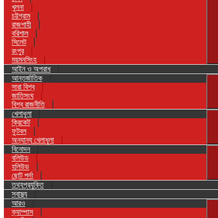
খুলনা
চট্টগ্রাম
রাজশাহী
বরিশাল
সিলেট
রংপুর
ময়মনসিংহ
আইন ও অপরাধ
আন্তর্জাতিক
সারা বিশ্ব
জাতিসংঘ
বিশ্ব রাজনীতি
খেলাধুলা
ক্রিকেট
ফুটবল
অন্যান্য খেলাধুলা
বিনোদন
বলিউড
হলিউড
ছোট পর্দা
তথ্যপ্রযুক্তি
স্বাস্থ্য
আরও
ক্যাম্পাস