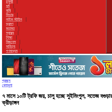
চাকুরী
ধর্ম
কৃষি
ফিচার
লাইফ স্টাইল
ভ্রমণ
মতামত
স্বাস্থ্য
শিক্ষা
বিজনেস
সাহিত্য
গণমাধ্যম
প্রচ্ছদ
খেলাধুলা
৭ মাসে ১০টি ট্রফি জয়, চালু হচ্ছে সুইমিংপুল, সতেজ বগুড়া
ক্রীড়াঙ্গন