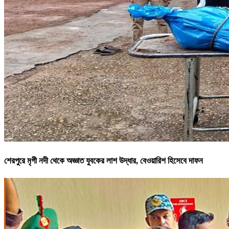
শেরপুরে মৃগী নদী থেকে অজ্ঞাত যুবকের লাশ উদ্ধার, বেওয়ারিশ হিসেবে দাফন