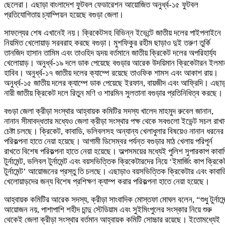
ছেলেরা। এছাড়া বাংলাদেশ ফুটবল ফেডারেশন আয়োজিত অনুর্ধ্ব-১৫ ফুটবল
প্রতিযোগিতায় চ্যাম্পিয়ন হয়েছে বগুড়া জেলা।
সাফল্যের শেষ এখানেই নয়। ক্রিকেটসহ বিভিন্ন ইভেন্টে জাতীয় দলের পাইপলাইনে
নিয়মিত খেলোয়াড় সরবরাহ করছে বগুড়া। মুশফিকুর রহীম ছাড়াও দুই তরুণ তুর্কি
তানজিদ হাসান তামিম এবং তাওহিদ হৃদয় বর্তমানে জাতীয় ক্রিকেট দলের অপরিহার্য্য
খেলোয়াড়। অনুর্ধ্ব-১৯ দলে ডাক পেয়েছে বগুড়ার আরেক উদয়িমান ক্রিকেটারন ইলমা
হাবিব। অনুর্ধ্ব-১৭ জাতীয় দলের ক্যাম্পে রয়েছে তাওফিক শামস এবং আকাশ রায়।
অনুর্ধ্ব-১৫ জাতীয় দলের ক্যাম্পে ডাক পেয়েছে ইরফান, বায়জীদ এবং আফ্রিদি। এছাড়
নারী জাতীয় ক্রিকেট দলে রিতুন মণি ও শারমিন সুলতানা বগুড়ার প্রতিনিধিত্ব করছে।
বগুড়া জেলা ক্রীড়া সংস্থার আহ্বায়ক কমিটির সদস্য খালেদ মাহমুদ রুবেল জানান,
নানান সীমাবদ্ধতার মধ্যেও জেলা ক্রীড়া সংস্থার পক্ষ থেকে সবগুলো ইভেন্ট সচল রাখা
চেষ্টা চলছে। ক্রিকেট, কাবাডি, ভলিবলসহ অন্যান্য খেলাধুলার বিষয়েও নানান ধরনের
পরিকল্পনা হাতে নেয়া হয়েছে। আগামী ডিসেম্বর পর্যন্ত বগুড়ার মাঠ খেলায় পরিপূর্ন
রাখতে বিশেষ পরিকল্পনা হাতে নেয়া হয়েছে। অল্পসময়ের মধ্যেই পুলিশ সুপারকাপ কাবা
টুর্নামেন্ট, ভলিবল টুর্নামেন্ট এবং বয়সভিত্তিক ক্রিকেটারদের নিয়ে ‘ইমার্জিং কাপ ক্রিকে
টুর্নামেন্ট’ আয়োজনের প্রস্তু তি চলছে। এছাড়াও বয়সভিত্তিক ক্রিকেটার এবং কাবাড
খেলোয়াড়দের জন্য বিশেষ প্রশিক্ষণ ক্যাম্প করার পরিকল্পনা হাতে নেয়া হয়েছে।
আহ্বায়ক কমিটির আরেক সদস্য, ক্রীড়া সাংবাদিক মোস্তফা মোঘল বলেন, “শুধু টুর্নামেন
আয়োজন নয়, পাশাপাশি শহীদ চান্দু স্টেডিয়াম এবং সুইমিংপুলের সংস্কার নিয়ে শুরু
থেকেই জেলা ক্রীড়া সংস্থার বর্তমান আহ্বায়ক কমিটি সোচ্চার রয়েছে। ইতোমধ্যেই