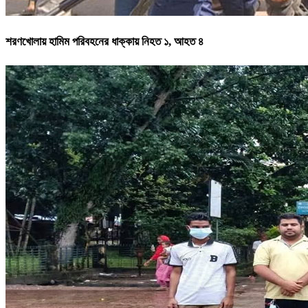
শরণখোলায় হামিম পরিবহনের ধাক্কায় নিহত ১, আহত ৪