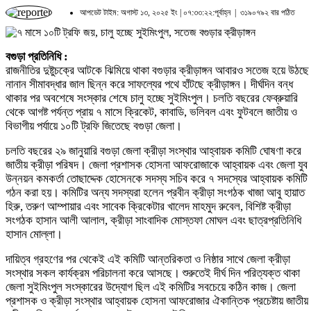
আপডেট টাইম: অগাস্ট ১৩, ২০২৫ ইং | ০৭:৩৩:২২:পূর্বাহ্ন |
৩১৯০৭৯২ বার পঠিত
বগুড়া প্রতিনিধি :
রাজনীতির দুষ্টুচক্রে আটকে ঝিমিয়ে থাকা বগুড়ার ক্রীড়াঙ্গন আবারও সতেজ হয়ে উঠছ
নানান সীমাবদ্ধার জাল ছিন্ন করে সাফল্যের পথে হাঁটছে ক্রীড়াঙ্গন। দীর্ঘদিন বন্ধ
থাকার পর অবশেষে সংস্কার শেষে চালু হচ্ছে সুইমিংপুল। চলতি বছরের ফেব্রুয়ারি
থেকে আগষ্ট পর্যন্ত প্রায় ৭ মাসে ক্রিকেট, কাবাডি, ভলিবল এবং ফুটবলে জাতীয় ও
বিভাগীয় পর্যায়ে ১০টি ট্রফি জিতেছে বগুড়া জেলা।
চলতি বছরের ২৯ জানুয়ারি বগুড়া জেলা ক্রীড়া সংস্থার আহ্বায়ক কমিটি ঘোষণা করে
জাতীয় ক্রীড়া পরিষদ। জেলা প্রশাসক হোসনা আফরোজাকে আহ্বায়ক এবং জেলা যুব
উন্নয়ন কমকর্তা তোছাদ্দেক হোসেনকে সদস্য সচিব করে ৭ সদস্যের আহ্বায়ক কমিটি
গঠন করা হয়। কমিটির অন্য সদস্যরা হলেন প্রবীন ক্রীড়া সংগঠক খাজা আবু হায়াত
হিরু, তরুণ আম্পায়ার এবং সাবেক ক্রিকেটার খালেদ মাহমুদ রুবেল, বিশিষ্ট ক্রীড়া
সংগঠক হাসান আলী আলাল, ক্রীড়া সাংবাদিক মোস্তফা মোঘল এবং ছাত্রপ্রতিনিধি
হাসান মোল্লা।
দায়িত্ব গ্রহণের পর থেকেই এই কমিটি আন্তরিকতা ও নিষ্ঠার সাথে জেলা ক্রীড়া
সংস্থার সকল কার্যক্রম পরিচালনা করে আসছে। শুরুতেই দীর্ঘ দিন পরিত্যক্ত থাকা
জেলা সুইমিংপুল সংস্কারের উদ্যোগ ছিল এই কমিটির সবচেয়ে কঠিন কাজ। জেলা
প্রশাসক ও ক্রীড়া সংস্থার আহ্বায়ক হোসনা আফরোজার ঐকান্তিক প্রচেষ্টায় জাতীয়