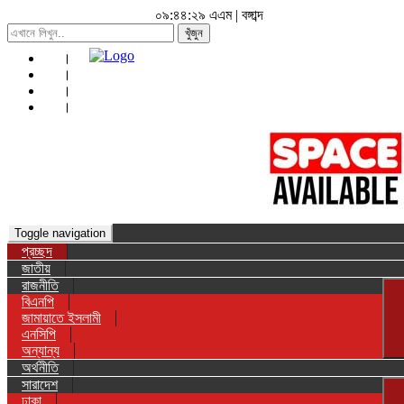
০৯:৪৪:৩২ এএম
|
বঙ্গাব্দ
খুঁজুন
Toggle navigation
প্রচ্ছদ
জাতীয়
রাজনীতি
বিএনপি
জামায়াতে ইসলামী
এনসিপি
অন্যান্য
অর্থনীতি
সারাদেশ
ঢাকা