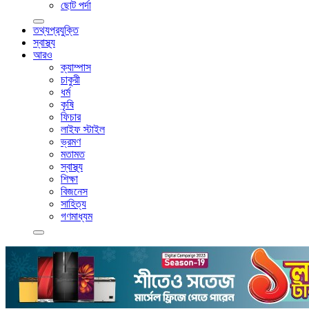
ছোট পর্দা
তথ্যপ্রযুক্তি
স্বাস্থ্য
আরও
ক্যাম্পাস
চাকুরী
ধর্ম
কৃষি
ফিচার
লাইফ স্টাইল
ভ্রমণ
মতামত
স্বাস্থ্য
শিক্ষা
বিজনেস
সাহিত্য
গণমাধ্যম