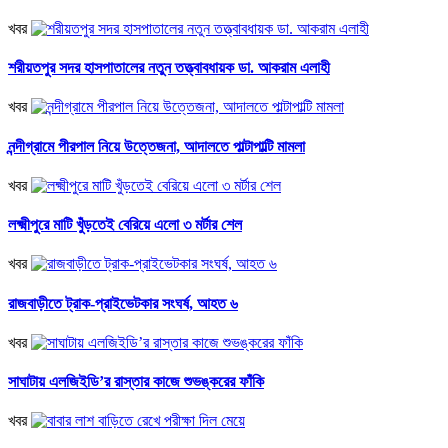
খবর
শরীয়তপুর সদর হাসপাতালের নতুন তত্ত্বাবধায়ক ডা. আকরাম এলাহী
খবর
নন্দীগ্রামে পীরপাল নিয়ে উত্তেজনা, আদালতে পাল্টাপাল্টি মামলা
খবর
লক্ষ্মীপুরে মাটি খুঁড়তেই বেরিয়ে এলো ৩ মর্টার শেল
খবর
রাজবাড়ীতে ট্রাক-প্রাইভেটকার সংঘর্ষ, আহত ৬
খবর
সাঘাটায় এলজিইডি’র রাস্তার কাজে শুভঙ্করের ফাঁকি
খবর