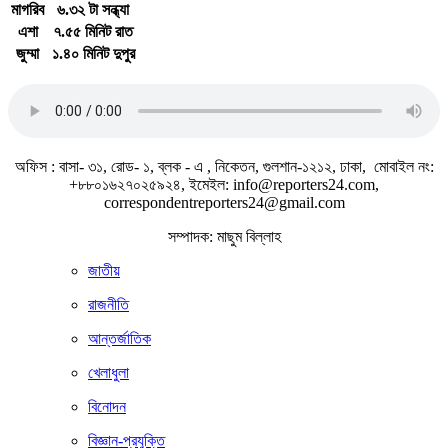
মাগরিব
৬.৩২ টা সন্ধ্যা
এশা
৭.৫৫ মিনিট রাত
জুম্মা
১.৪০ মিনিট দুপুর
জাতীয় সঙ্গীত
অফিস : বাসা- ৩১, রোড- ১, ব্লক - এ , নিকেতন, গুলশান-১২১২, ঢাকা, মোবাইল নং:
+৮৮০১৬২৭০২৫৯২৪, ইমেইল: info@reporters24.com,
correspondentreporters24@gmail.com
সম্পাদক: মাছুম বিল্লাহ
জাতীয়
রাজনীতি
আন্তর্জাতিক
খেলাধুলা
বিনোদন
বিজ্ঞান-প্রযুক্তি