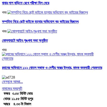
বাবার লাশ বাড়িতে রেখে পরীক্ষা দিল মেয়ে
খবর
সম্পত্তি নিয়ে ছোট ভাইকে হত্যার অভিযোগ বড় ভাইয়ের বিরুদ্ধে
খবর
মোল্লাহাটে আইন-শৃঙ্খলা সভা অনুষ্ঠিত
খবর
র‍্যাবের অভিযানে ১২২ বোতল স্কাফ ও দেশীয় অস্ত্র উদ্ধার, মাদক ব্যবসায়ী গ্রেফতার
ফেসবুকে আমরা...
নামাজের সময়সূচী
ফজর
৩.৫৫ মিনিট ভোর
যোহর
১১.৫৫ মিনিট দুপুর
আছর
৪.৩৩ টা বিকাল