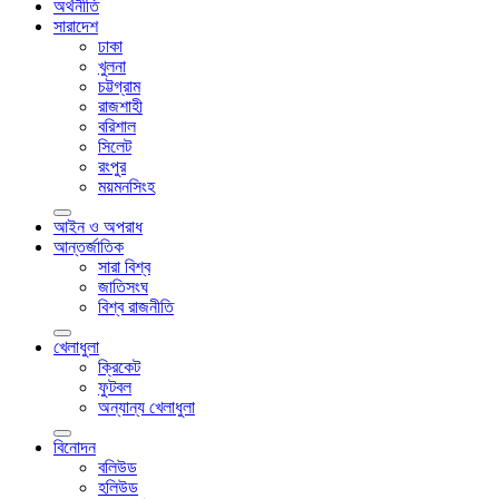
অর্থনীতি
সারাদেশ
ঢাকা
খুলনা
চট্টগ্রাম
রাজশাহী
বরিশাল
সিলেট
রংপুর
ময়মনসিংহ
আইন ও অপরাধ
আন্তর্জাতিক
সারা বিশ্ব
জাতিসংঘ
বিশ্ব রাজনীতি
খেলাধুলা
ক্রিকেট
ফুটবল
অন্যান্য খেলাধুলা
বিনোদন
বলিউড
হলিউড