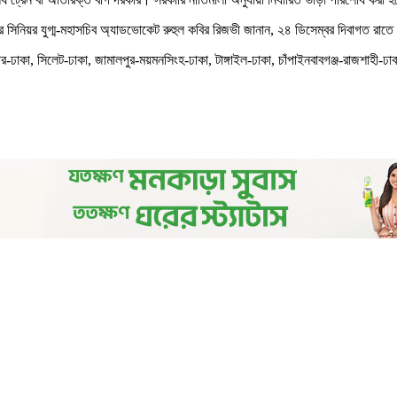
 সিনিয়র যুগ্ম-মহাসচিব অ্যাডভোকেট রুহুল কবির রিজভী জানান, ২৪ ডিসেম্বর দিবাগত রাতে 
ঢাকা, সিলেট-ঢাকা, জামালপুর-ময়মনসিংহ-ঢাকা, টাঙ্গাইল-ঢাকা, চাঁপাইনবাবগঞ্জ-রাজশাহী-ঢাকা