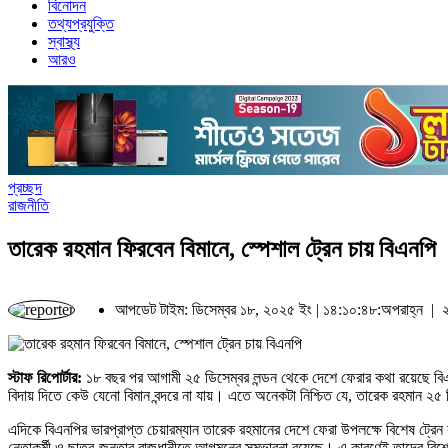
বিনোদন
তথ্যপ্রযুক্তি
স্বাস্থ্য
আরও
প্রচ্ছদ
রাজনীতি
তারেক রহমান ফিরবেন বিমানে, স্পেশাল ট্রেন চায় বিএনপি
আপডেট টাইম: ডিসেম্বর ১৮, ২০২৫ ইং | ১৪:১০:৪৮:অপরাহ্ন |
২
স্টাফ রিপোর্টার:
১৮ বছর পর আগামী ২৫ ডিসেম্বর লন্ডন থেকে দেশে ফেরার কথা রয়েছে বিএ
বিদায় দিতে কেউ যেনো বিমান বন্দরে না যায়। এতে অনেকটা নিশ্চিত যে, তারেক রহমান ২৫ 
এদিকে বিএনপির ভারপ্রাপ্ত চেয়ারম্যান তারেক রহমানের দেশে ফেরা উপলক্ষে বিশেষ ট্রে
নেতাকর্মী ও ছাত্র-জনতার রাজধানীতে আগমনের সম্ভাবনা রয়েছে। এ কারণেই তাদের বিশেষ