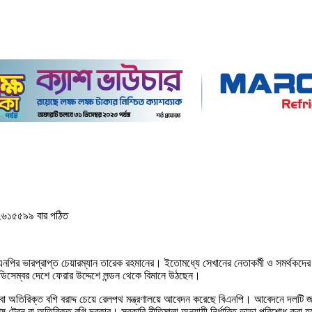
৬১৫৫৯৯ বার পঠিত
নপির ভারপ্রাপ্ত চেয়ারম্যান তারেক রহমানের। ইতোমধ্যে সেখানের নেতাকর্মী ও সমর্থকদ
‍ডিসেম্বর দেশে ফেরার উদ্দেশে লন্ডন থেকে বিমানে উঠছেন।
ন বা অতিরিক্ত বগি বরাদ্দ চেয়ে রেলপথ মন্ত্রণালয়ে আবেদন করেছে বিএনপি। আবেদনে দলটি জ
 ট্রেন বা অতিরিক্ত বগি দরকার। সরকারি নীতিমালা অনুযায়ী নির্ধারিত ভাড়া পরিশোধ কর