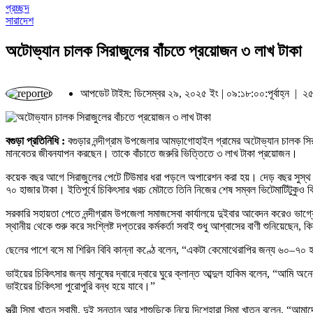
প্রচ্ছদ
সারাদেশ
অটোভ্যান চালক সিরাজুলের বাঁচতে প্রয়োজন ৩ লাখ টাকা
আপডেট টাইম: ডিসেম্বর ২৯, ২০২৫ ইং | ০৯:১৮:০০:পূর্বাহ্ন |
২৫
বগুড়া প্রতিনিধি :
বগুড়ার নন্দীগ্রাম উপজেলার আমড়াগোহাইল গ্রামের অটোভ্যান চালক সিরাজু
মানবেতর জীবনযাপন করছেন। তাকে বাঁচাতে জরুরি ভিত্তিতে ৩ লাখ টাকা প্রয়োজন।
কয়েক বছর আগে সিরাজুলের পেটে টিউমার ধরা পড়লে অপারেশন করা হয়। দেড় বছর সুস্থ থ
৭০ হাজার টাকা। ইতিপূর্বে চিকিৎসার খরচ মেটাতে তিনি নিজের শেষ সম্বল ভিটেমাটিটুকুও 
সরকারি সহায়তা পেতে নন্দীগ্রাম উপজেলা সমাজসেবা কার্যালয়ে দুইবার আবেদন করেও ভাগ
স্থানীয় থেকে শুরু করে সংশ্লিষ্ট দপ্তরের কর্মকর্তা সবাই শুধু আশ্বাসের বাণী শুনিয়েছ
ছেলের পাশে বসে মা শিরিন বিবি কান্না কণ্ঠে বলেন, “একটা কেমোথেরাপির জন্য ৬০–৭০ 
ভাইয়ের চিকিৎসার জন্য মানুষের দ্বারে দ্বারে ঘুরে ক্লান্ত আব্দুল হাকিম বলেন, “
ভাইয়ের চিকিৎসা পুরোপুরি বন্ধ হয়ে যাবে।”
স্ত্রী সিমা খাতুন স্বামী, দুই সন্তান আর শাশুড়িকে নিয়ে দিশেহারা সিমা খাতুন বলেন, 