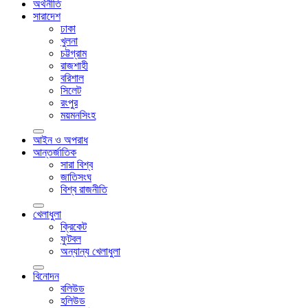
অর্থনীতি
সারাদেশ
ঢাকা
খুলনা
চট্টগ্রাম
রাজশাহী
বরিশাল
সিলেট
রংপুর
ময়মনসিংহ
আইন ও অপরাধ
আন্তর্জাতিক
সারা বিশ্ব
জাতিসংঘ
বিশ্ব রাজনীতি
খেলাধুলা
ক্রিকেট
ফুটবল
অন্যান্য খেলাধুলা
বিনোদন
বলিউড
হলিউড