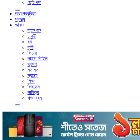
ছোট পর্দা
তথ্যপ্রযুক্তি
স্বাস্থ্য
আরও
ক্যাম্পাস
চাকুরী
ধর্ম
কৃষি
ফিচার
লাইফ স্টাইল
ভ্রমণ
মতামত
স্বাস্থ্য
শিক্ষা
বিজনেস
সাহিত্য
গণমাধ্যম