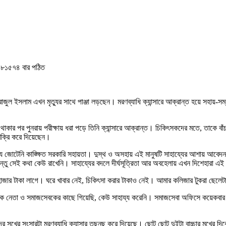
৮১৫৭৪ বার পঠিত
ল ইসলাম এখন মৃত্যুর সাথে পাঞ্জা লড়ছেন। মরণব্যাধি ক্যান্সারে আক্রান্ত হয়ে সহায়-সম্
াকার পর পুনরায় পরীক্ষায় ধরা পড়ে তিনি ক্যান্সারে আক্রান্ত। চিকিৎসকদের মতে, তাকে
বিক্রি করে দিয়েছেন।
্যে জোটেনি কাঙ্ক্ষিত সরকারি সহায়তা। দুস্থ ও অসহায় এই মানুষটি সাহায্যের আশায় আব
েন, কিন্তু সেই কথা কেউ রাখেনি। সাহায্যের বদলে দীর্ঘসূত্রিতা আর অবহেলায় এখন দিশেহারা 
হাজার টাকা লাগে। ঘরে খাবার নেই, চিকিৎসা করার টাকাও নেই। আমার কলিজার টুকরা ছেলে
আমি অনেক নেতা ও সমাজসেবকের কাছে গিয়েছি, কেউ সাহায্য করেনি। সমাজসেবা অফিসে কয়ে
“আমাদের সুখের সংসারটা মরণব্যাধি ক্যান্সার তছনছ করে দিয়েছে। ছোট ছোট দুইটা বাচ্চার মু