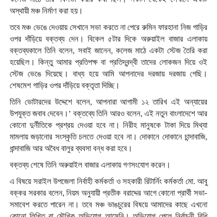
অস্থায়ী মঞ্চ নির্মাণ করা হয়।
তবে মঞ্চ ভেঙে দেওয়ায় সেখানে সভা করতে না পেরে রুমিন ফারহানা নিজ গাড়ির
ওপর দাঁড়িয়ে বক্তব্য দেন। বিকেল ৫টার দিকে অরুয়াইল বাজার এলাকায়
বক্তব্যকালে তিনি বলেন, সবাই জানেন, কলেজ মাঠে একটা স্টেজ তৈরি করা
হয়েছিল। কিন্তু আমার প্রতিপক্ষ বা প্রতিদ্বন্দ্বী তাদের লোকজন দিয়ে ওই
স্টেজ ভেঙে দিয়েছে। বাধ্য হয়ে আমি আপনাদের দরজায় দরজায় গেছি।
শেষমেশ গাড়ির ওপর দাঁড়িয়ে বক্তৃতা দিচ্ছি।
তিনি ভোটারদের উদ্দেশে বলেন, আপনারা আগামী ১২ তারিখ এই অন্যায়ের
উপযুক্ত জবাব দেবেন।’ বক্তব্যে তিনি আরও বলেন, এই নতুন বাংলাদেশে আর
কোনো দুর্নীতিকে প্রশ্রয় দেওয়া হবে না। নিরীহ মানুষকে টাকা দিয়ে মিথ্যা
মামলায় জড়ানোর সংস্কৃতি চলতে দেওয়া হবে না। দোকানে দোকানে চান্দাবাজি,
ধান্দাবাজি আর অবৈধ বালুর ব্যবসা বন্ধ করা হবে।
বক্তব্য শেষে তিনি অরুয়াইল বাজার এলাকায় গণসংযোগ করেন।
এ বিষয়ে সরাইল উপজেলা নির্বাহী কর্মকর্তা ও সহকারী রিটার্নিং কর্মকর্তা মো. আবু
বক্কর সরকার বলেন, নিয়ম অনুযায়ী প্রতীক বরাদ্দের আগে কোনো প্রার্থী সভা-
সমাবেশ করতে পারেন না। তবে মঞ্চ ভাঙচুরের বিষয়ে আমাদের কাছে এখনো
কোনো লিখিত বা মৌখিক অভিযোগ আসেনি। অভিযোগ পেলে নির্বাচনী বিধি