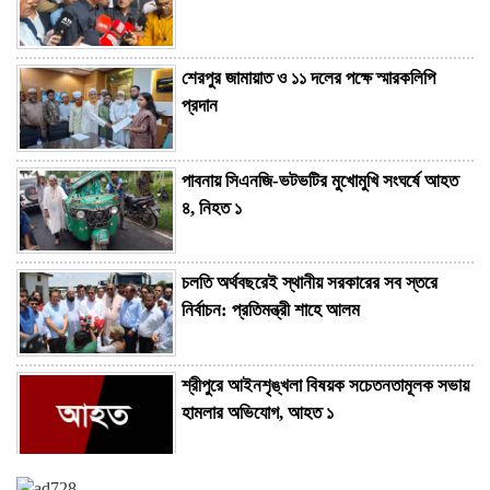
শেরপুর জামায়াত ও ১১ দলের পক্ষে স্মারকলিপি
প্রদান
পাবনায় সিএনজি-ভটভটির মুখোমুখি সংঘর্ষে আহত
৪, নিহত ১
চলতি অর্থবছরেই স্থানীয় সরকারের সব স্তরে
নির্বাচন: প্রতিমন্ত্রী শাহে আলম
শ্রীপুরে আইনশৃঙ্খলা বিষয়ক সচেতনতামূলক সভায়
হামলার অভিযোগ, আহত ১
ঢাবির সাবেক উপাচার্য মাকসুদ কামালসহ ৮ জনের