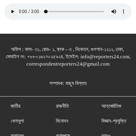
অফিস : বাসা- ৩১, রোড- ১, ব্লক - এ , নিকেতন, গুলশান-১২১২, ঢাকা,
মোবাইল নং: +৮৮০১৬২৭০২৫৯২৪, ইমেইল: info@reporters24.com,
correspondentreporters24@gmail.com
সম্পাদক: মাছুম বিল্লাহ
জাতীয়
রাজনীতি
আন্তর্জাতিক
খেলাধুলা
বিনোদন
বিজ্ঞান-প্রযুক্তি
সারাদেশ
ক্যাম্পাস
আরও