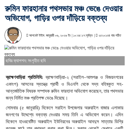
রুমিন ফারহানার পথসভার মঞ্চ ভেঙে দেওয়ার
অভিযোগ, গাড়ির ওপর দাঁড়িয়ে বক্তব্য
আপডেট টাইম: জানুয়ারী ০৬, ২০২৬ ইং | ১০:৩৫:২৭:পূর্বাহ্ন |
২৫২০১৩৪ বার পঠিত
ছবির ক্যাপশন: সংগৃহীত ছবি
ব্রাহ্মণবাড়িয়া প্রতিনিধি:
ব্রাহ্মণবাড়িয়া-২ (সরাইল–আশুগঞ্জ ও বিজয়নগরের
একাংশ) আসনের স্বতন্ত্র প্রার্থী ও বিএনপি থেকে সদ্য বহিষ্কৃত সহ-
আন্তর্জাতিক বিষয়ক সম্পাদক রুমিন ফারহানা অভিযোগ করেছেন, তার পথসভার
জন্য নির্মিত মঞ্চ প্রতিপক্ষ ভেঙে দিয়েছে।
সোমবার (৫ জানুয়ারি) বিকেলে সরাইল উপজেলার অরুয়াইল বাজার এলাকায়
জনগণের উদ্দেশ্যে বক্তব্য দেওয়ার সময় তিনি এ অভিযোগ করেন। এদিন
বিকেলে হাওরবেষ্টিত অরুয়াইল ইউনিয়নের অরুয়াইল আবদুস সাত্তার ডিগ্রি
কলেজ মাঠে তার পথসভা করার কথা ছিল। সকাল থেকেই সেখানে একটি