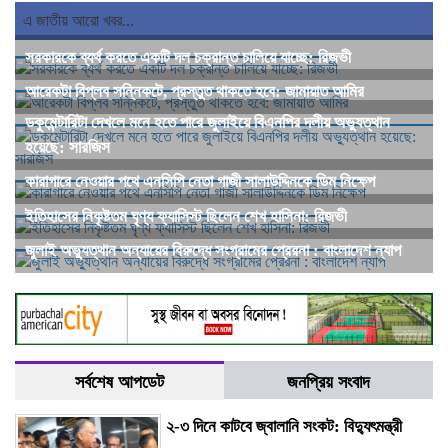
এ জাতীয় আরো খবর...
সরকারকে ব্যর্থ করতে একটি দল চক্রান্ত চালিয়ে যাচ্ছে: রিজভী
আরেকটা বিপ্লব সন্নিকটে, প্রস্তুত থাকতে হবে: জামায়াত আমির
ডকুমেন্টারিটা দেখলে মনে হতে পারে জুলাইয়ে বিএনপির দলীয় অভ্যুত্থান
হয়েছে: সারজিস
কারাগারে নেওয়ার পথে এনসিপি নেতা গাজী সালাউদ্দিনকে ডিম নিক্ষেপ
ইতিহাসের নিকৃষ্টতম ঘৃণ্য ফ্যাসিস্ট ছিলেন শেখ হাসিনা: রিজভী
জুলাই অভ্যুত্থান অন্যায়ের বিরুদ্ধে সংগ্রামের প্রেরনা : বাংলাদেশ ন্যাপ
সর্বশেষ আপডেট
জনপ্রিয় সংবাদ
২-৩ দিনে কাটবে জ্বালানি সংকট: বিদ্যুৎমন্ত্রী