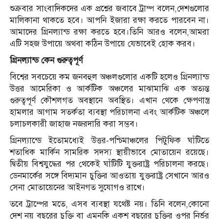
শুক্রবার সাংবাদিকদের এক প্রশ্নের জবাবে ট্রাম্প বলেন,দেশগুলোর
মালিকানা থাকতে হবে। আপনি ইজারা রক্ষা করতে পারবেন না।
আমাদের গ্রিনল্যান্ড রক্ষা করতে হবে।তিনি আরও বলেন,আমরা
এটি সহজ উপায়ে অথবা কঠিন উপায়ে যেভাবেই হোক করব।
গ্রিনল্যান্ড কেন গুরুত্বপূর্ণ
বিশ্বের সবচেয়ে কম জনবহুল অঞ্চলগুলোর একটি হলেও গ্রিনল্যান্ড
উত্তর আমেরিকা ও আর্কটিক অঞ্চলের মাঝামাঝি এক অত্যন্ত
গুরুত্বপূর্ণ কৌশলগত অবস্থানে অবস্থিত। এখান থেকে ক্ষেপণাস্ত্র
হামলার আগাম সতর্কতা ব্যবস্থা পরিচালনা এবং আর্কটিক অঞ্চলে
চলাচলকারী জাহাজ নজরদারি করা সম্ভব।
গ্রিনল্যান্ডে ইতোমধ্যেই উত্তর-পশ্চিমাঞ্চলের পিটুফিক ঘাঁটিতে
শতাধিক মার্কিন সামরিক সদস্য স্থায়ীভাবে মোতায়েন রয়েছে।
দ্বিতীয় বিশ্বযুদ্ধের পর থেকেই ঘাঁটিটি যুক্তরাষ্ট্র পরিচালনা করছে।
ডেনমার্কের সঙ্গে বিদ্যমান চুক্তির আওতায় যুক্তরাষ্ট্র সেখানে আরও
সেনা মোতায়েনের আইনগত সুযোগও রাখে।
তবে ট্রাম্পের মতে, এসব ব্যবস্থা যথেষ্ট নয়। তিনি বলেন,কোনো
দেশ নয় বছরের চুক্তি বা এমনকি একশ বছরের চুক্তির ওপর নির্ভর