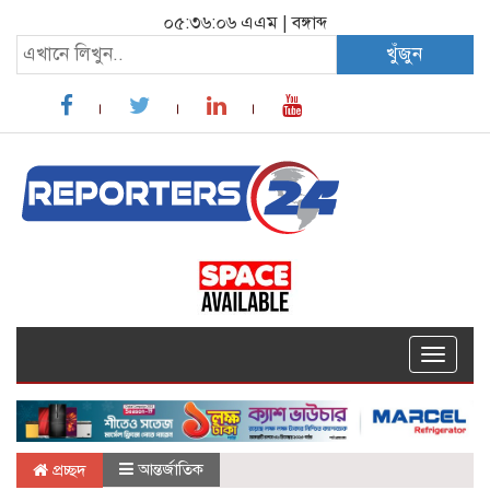
০৫:৩৬:০৭ এএম
|
বঙ্গাব্দ
খুঁজুন
Toggle
navigat
আন্তর্জাতিক
প্রচ্ছদ