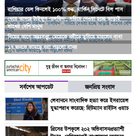
রাশিয়ার তেল কিনলেই ১০০% শুল্ক, মার্কিন সিনেটে বিল পাস
ধেয়ে আসছে টাইফুন ‘ডলফিন’, সরিয়ে নেওয়া হচ্ছে আড়াই
লাখের বেশি মানুষ
বিয়ের আগে অন্তঃসত্ত্বা, মেয়েকে নদীতে ডুবিয়ে মারলেন বাবা
১৭ জনকে কামড়ে ধরা পড়লো বানর
সর্বশেষ আপডেট
জনপ্রিয় সংবাদ
লেবাননে সাংবাদিক হত্যা করে ইসরায়েল
যুদ্ধাপরাধ করেছে: হিউম্যান রাইটস ওয়াচ
গ্রিসের উপকূলে ২০২ অভিবাসনপ্রত্যাশী