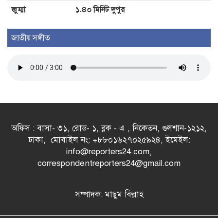
জুম্মা
১.৪০ মিনিট দুপুর
জাতীয় সঙ্গীত
অফিস : বাসা- ৩১, রোড- ১, ব্লক - এ , নিকেতন, গুলশান-১২১২,
ঢাকা, মোবাইল নং: +৮৮০১৬২৭০২৫৯২৪, ইমেইল:
info@reporters24.com,
correspondentreporters24@gmail.com
সম্পাদক: মাছুম বিল্লাহ