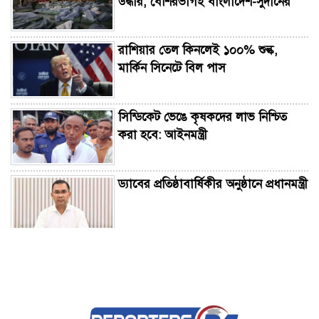
উদ্ধার, বেশিরভাগই বাংলাদেশ-সুদানের
রাশিয়ার তেল কিনলেই ১০০% শুল্ক,
মার্কিন সিনেটে বিল পাস
সিন্ডিকেট ভেঙে কৃষকদের লাভ নিশ্চিত
করা হবে: আইনমন্ত্রী
ড্যাবের প্রতিষ্ঠাবার্ষিকীর অনুষ্ঠানে প্রধানমন্ত্রী
শ্যামনগরে জামায়তের ১৩ নেতাকর্মীর
বিএনপিতে যোগদান
শাহজাদপুরে জ্বালানি তেল ব্যবসায়ীর