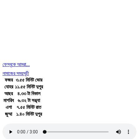
ফেসবুকে আমরা...
নামাজের সময়সূচী
ফজর
৩.৫৫ মিনিট ভোর
যোহর
১১.৫৫ মিনিট দুপুর
আছর
৪.৩৩ টা বিকাল
মাগরিব
৬.৩২ টা সন্ধ্যা
এশা
৭.৫৫ মিনিট রাত
জুম্মা
১.৪০ মিনিট দুপুর
জাতীয় সঙ্গীত