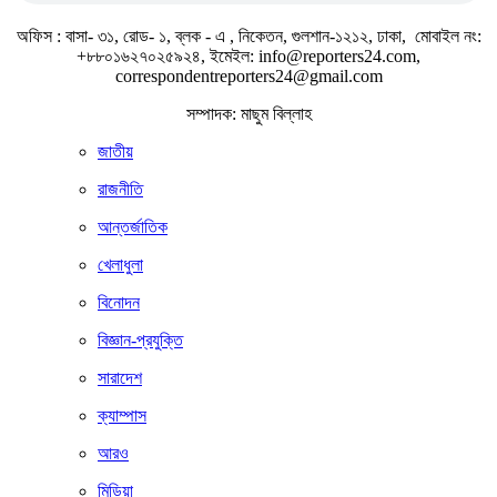
অফিস : বাসা- ৩১, রোড- ১, ব্লক - এ , নিকেতন, গুলশান-১২১২, ঢাকা, মোবাইল নং:
+৮৮০১৬২৭০২৫৯২৪, ইমেইল: info@reporters24.com,
correspondentreporters24@gmail.com
সম্পাদক: মাছুম বিল্লাহ
জাতীয়
রাজনীতি
আন্তর্জাতিক
খেলাধুলা
বিনোদন
বিজ্ঞান-প্রযুক্তি
সারাদেশ
ক্যাম্পাস
আরও
মিডিয়া