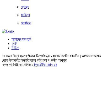
স্বাস্থ্য
সাহিত্য
আর্কাইভ
আমাদের সম্পর্কে
ফটো
ভিডিও
© সকল কিছুর স্বত্বাধিকারঃ রিপোর্টার্স২৪ - সংবাদ রাতদিন সাতদিন | আমাদের সাইটের
কোন বিষয়বস্তু অনুমতি ছাড়া কপি করা দণ্ডনীয় অপরাধ
সকল কারিগরী সহযোগিতায়
ক্রিয়েটিভ জোন ২৪