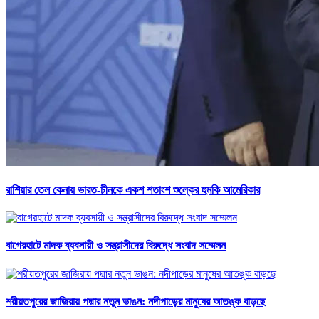
রাশিয়ার তেল কেনায় ভারত-চীনকে একশ শতাংশ শুল্কের হুমকি আমেরিকার
বাগেরহাটে মাদক ব্যবসায়ী ও সন্ত্রাসীদের বিরুদ্ধে সংবাদ সম্মেলন
শরীয়তপুরের জাজিরায় পদ্মার নতুন ভাঙন: নদীপাড়ের মানুষের আতঙ্ক বাড়ছে