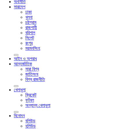
অর্থনীতি
সারাদেশ
ঢাকা
খুলনা
চট্টগ্রাম
রাজশাহী
বরিশাল
সিলেট
রংপুর
ময়মনসিংহ
আইন ও অপরাধ
আন্তর্জাতিক
সারা বিশ্ব
জাতিসংঘ
বিশ্ব রাজনীতি
খেলাধুলা
ক্রিকেট
ফুটবল
অন্যান্য খেলাধুলা
বিনোদন
বলিউড
হলিউড