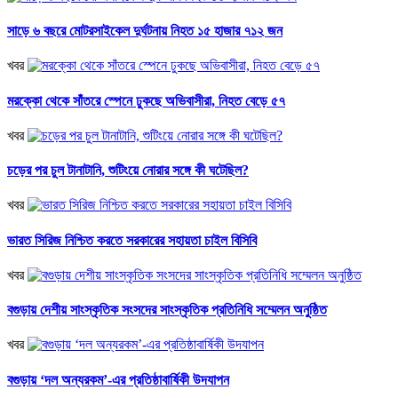
সাড়ে ৬ বছরে মোটরসাইকেল দুর্ঘটনায় নিহত ১৫ হাজার ৭১২ জন
খবর
মরক্কো থেকে সাঁতরে স্পেনে ঢুকছে অভিবাসীরা, নিহত বেড়ে ৫৭
খবর
চড়ের পর চুল টানাটানি, শুটিংয়ে নোরার সঙ্গে কী ঘটেছিল?
খবর
ভারত সিরিজ নিশ্চিত করতে সরকারের সহায়তা চাইল বিসিবি
খবর
বগুড়ায় দেশীয় সাংস্কৃতিক সংসদের সাংস্কৃতিক প্রতিনিধি সম্মেলন অনুষ্ঠিত
খবর
বগুড়ায় ‘দল অন্যরকম’-এর প্রতিষ্ঠাবার্ষিকী উদযাপন