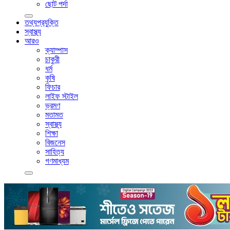
ছোট পর্দা
তথ্যপ্রযুক্তি
স্বাস্থ্য
আরও
ক্যাম্পাস
চাকুরী
ধর্ম
কৃষি
ফিচার
লাইফ স্টাইল
ভ্রমণ
মতামত
স্বাস্থ্য
শিক্ষা
বিজনেস
সাহিত্য
গণমাধ্যম