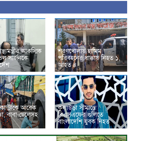
াস্থ্যমন্ত্রীর আকস্মিক
শরণখোলায় হামিম
িল সার্জনকে
পরিবহনের ধাক্কায় নিহত ১,
্দেশ
আহত ৪
াকা ট্রাকে আরেক
কুলাউড়া সীমান্তে
ক্কা, বাবা-ছেলেসহ
বিএসএফের গুলিতে
বাংলাদেশি যুবক নিহত