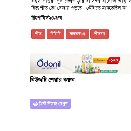
কম্বল পাওয়া পূর্ব দেলপাড়ার বাসিন্দা ষাটোর্ধ্ব
কিন্তু শীত তো বেজায় পড়ছে। ওইটাতে মানতেছিল না।
রিপোর্টার্স২৪/ধ্রুব
শীত
বিজিবি
নারায়ণগঞ্জ
শীতবস্ত্র
নিউজটি শেয়ার করুন
প্রিন্ট নিউজ দেখুন