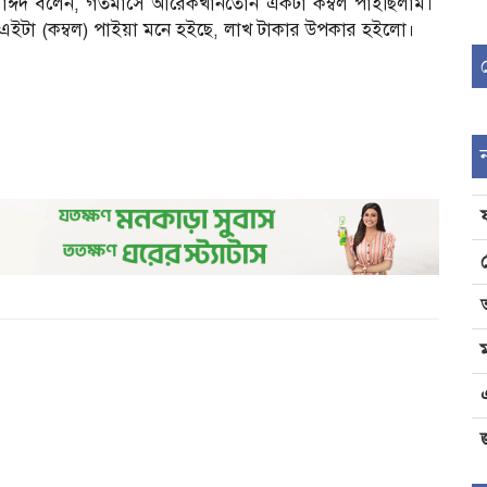
 আবু সাঈদ বলেন, গতমাসে আরেকখানতোন একটা কম্বল পাইছিলাম।
 এইটা (কম্বল) পাইয়া মনে হইছে, লাখ টাকার উপকার হইলো।
জ