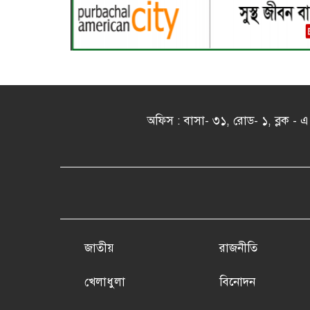
অফিস : বাসা- ৩১, রোড- ১, ব্লক 
জাতীয়
রাজনীতি
খেলাধুলা
বিনোদন