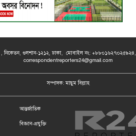
- এ , নিকেতন, গুলশান-১২১২, ঢাকা, মোবাইল নং: +৮৮০১৬২৭০২৫৯২
correspondentreporters24@gmail.com
সম্পাদক: মাছুম বিল্লাহ
আন্তর্জাতিক
বিজ্ঞান-প্রযুক্তি