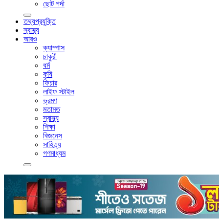
ছোট পর্দা
তথ্যপ্রযুক্তি
স্বাস্থ্য
আরও
ক্যাম্পাস
চাকুরী
ধর্ম
কৃষি
ফিচার
লাইফ স্টাইল
ভ্রমণ
মতামত
স্বাস্থ্য
শিক্ষা
বিজনেস
সাহিত্য
গণমাধ্যম