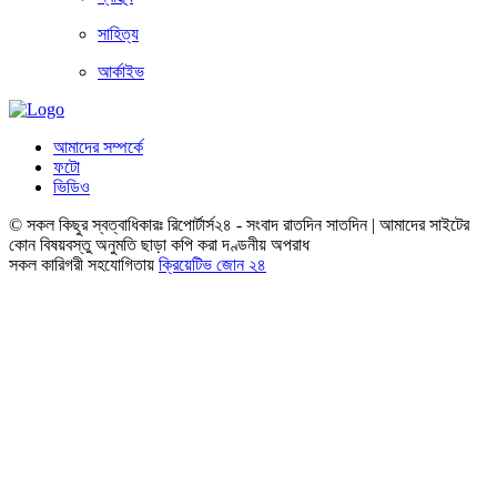
সাহিত্য
আর্কাইভ
আমাদের সম্পর্কে
ফটো
ভিডিও
© সকল কিছুর স্বত্বাধিকারঃ রিপোর্টার্স২৪ - সংবাদ রাতদিন সাতদিন | আমাদের সাইটের
কোন বিষয়বস্তু অনুমতি ছাড়া কপি করা দণ্ডনীয় অপরাধ
সকল কারিগরী সহযোগিতায়
ক্রিয়েটিভ জোন ২৪