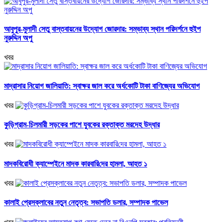
আবুপুর-মুলাদী সেতু বাস্তবায়নের উদ্যোগ জোরদার: সম্ভাব্য স্থান পরিদর্শনে হুইপ
নুরুদ্দিন অপু
খবর
মাদ্রাসার নিয়োগ জালিয়াতি: স্বাক্ষর জাল করে অর্ধকোটি টাকা বাণিজ্যের অভিযোগ
খবর
কুড়িগ্রাম-চিলমারী সড়কের পাশে যুবকের রক্তাক্ত মরদেহ উদ্ধার
খবর
মাদকবিরোধী ক্যাম্পেইনে মাদক কারবা‌রি‌দের হামলা, আহত ১
খবর
কালাই প্রেসক্লাবের নতুন নেতৃত্ব: সভাপতি ডলার, সম্পাদক পাভেল