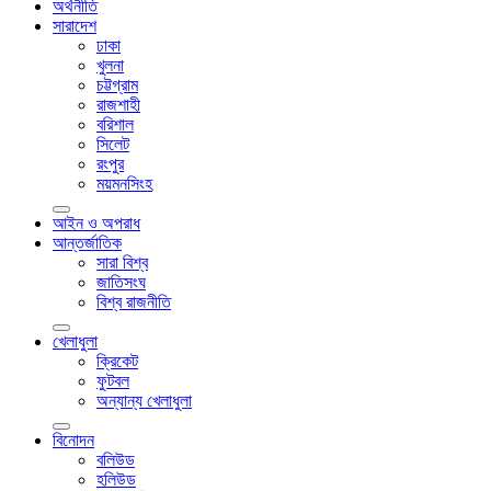
অর্থনীতি
সারাদেশ
ঢাকা
খুলনা
চট্টগ্রাম
রাজশাহী
বরিশাল
সিলেট
রংপুর
ময়মনসিংহ
আইন ও অপরাধ
আন্তর্জাতিক
সারা বিশ্ব
জাতিসংঘ
বিশ্ব রাজনীতি
খেলাধুলা
ক্রিকেট
ফুটবল
অন্যান্য খেলাধুলা
বিনোদন
বলিউড
হলিউড