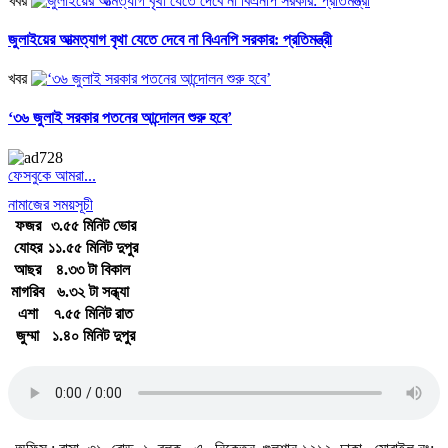
খবর
জুলাইয়ের আত্মত্যাগ বৃথা যেতে দেবে না বিএনপি সরকার: প্রতিমন্ত্রী
খবর
‘৩৬ জুলাই সরকার পতনের আন্দোলন শুরু হবে’
ফেসবুকে আমরা...
নামাজের সময়সূচী
ফজর
৩.৫৫ মিনিট ভোর
যোহর
১১.৫৫ মিনিট দুপুর
আছর
৪.৩৩ টা বিকাল
মাগরিব
৬.৩২ টা সন্ধ্যা
এশা
৭.৫৫ মিনিট রাত
জুম্মা
১.৪০ মিনিট দুপুর
জাতীয় সঙ্গীত