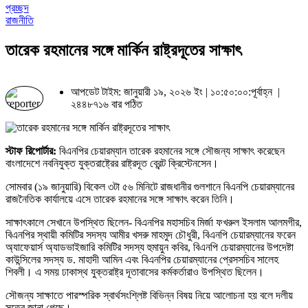
প্রচ্ছদ
রাজনীতি
তারেক রহমানের সঙ্গে মার্কিন রাষ্ট্রদূতের সাক্ষাৎ
আপডেট টাইম: জানুয়ারী ১৯, ২০২৬ ইং | ১০:৫০:০০:পূর্বাহ্ন |
২৪৪৮৭১৬ বার পঠিত
স্টাফ রিপোর্টার:
বিএনপির চেয়ারম্যান তারেক রহমানের সঙ্গে সৌজন্য সাক্ষাৎ করেছেন
বাংলাদেশে নবনিযুক্ত যুক্তরাষ্ট্রের রাষ্ট্রদূত ব্রেন্ট ক্রিস্টেনসেন।
সোমবার (১৯ জানুয়ারি) বিকেল ৩টা ৫৬ মিনিটে রাজধানীর গুলশানে বিএনপি চেয়ারম্যানের
রাজনৈতিক কার্যালয়ে এসে তারেক রহমানের সঙ্গে সাক্ষাৎ করেন তিনি।
সাক্ষাৎকালে সেখানে উপস্থিত ছিলেন- বিএনপির মহাসচিব মির্জা ফখরুল ইসলাম আলমগীর,
বিএনপির স্থায়ী কমিটির সদস্য আমীর খসরু মাহমুদ চৌধুরী, বিএনপি চেয়ারম্যানের ফরেন
অ্যাফেয়ার্স অ্যাডভাইজারি কমিটির সদস্য হুমায়ুন কবির, বিএনপি চেয়ারম্যানের উপদেষ্টা
কাউন্সিলের সদস্য ড. মাহাদী আমিন এবং বিএনপির চেয়ারম্যানের প্রেসসচিব সালেহ
শিবলী। এ সময় ঢাকাস্থ যুক্তরাষ্ট্র দূতাবাসের কর্মকর্তারাও উপস্থিত ছিলেন।
সৌজন্য সাক্ষাতে পারস্পরিক স্বার্থসংশ্লিষ্ট বিভিন্ন বিষয় নিয়ে আলোচনা হয় বলে দলীয়
সূত্রে জানা গেছে।