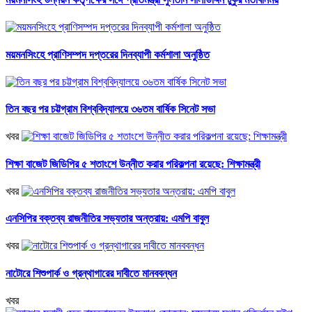
ময়মনসিংহে প্রাণিসম্পদ দপ্তরের দিনব্যাপী কর্মশালা অনুষ্ঠিত
তিন বছর পর চট্টগ্রাম বিশ্ববিদ্যালয়ে ৩৬তম বার্ষিক সিনেট সভা
খবর
শিক্ষা বাজেট জিডিপির ৫ শতাংশে উন্নীত করার পরিকল্পনা রয়েছে: শিক্ষামন্ত্রী
খবর
এনসিপির বক্তব্য রাজনীতির সভ্যতার অন্তরায়: এমপি বাবুল
খবর
নাটোরে শিশুপার্ক ও গ্রন্থাগারের দাবীতে মানববন্ধন
খবর