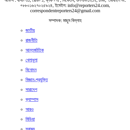
অফিস : বাসা- ৩১, রোড- ১, ব্লক - এ , নিকেতন, গুলশান-১২১২, ঢাকা, মোবাইল নং:
+৮৮০১৬২৭০২৫৯২৪, ইমেইল: info@reporters24.com,
correspondentreporters24@gmail.com
সম্পাদক: মাছুম বিল্লাহ
জাতীয়
রাজনীতি
আন্তর্জাতিক
খেলাধুলা
বিনোদন
বিজ্ঞান-প্রযুক্তি
সারাদেশ
ক্যাম্পাস
আরও
মিডিয়া
স্বাস্থ্য