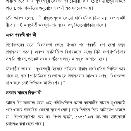
পরিস্থিতিতে বিদায়ী মুখ্যমন্ত্রী কেবলমাত্র কেয়ারটেকার হিসেবে দায়িত্বে থাকতে
পারেন, তাও গভর্নরের অনুরোধে এবং সীমিত সময়ের জন্য।
তিনি আরও বলেন, এটি বাধ্যতামূলক কোনো সাংবিধানিক নিয়ম নয়, বরং একটি
রীতি। এই অন্তর্বর্তী অবস্থায় গভর্নরের কিছু বিবেচনাধিকার থাকে।
এখন পরবর্তী ধাপ কী
বিশেষজ্ঞদের মতে, বিধানসভা ভেঙে যাওয়ার পর পরবর্তী ধাপ হলো নতুন
বিধানসভা গঠন। এরপর নবনির্বাচিত বিধায়কদের মধ্যে যিনি সংখ্যাগরিষ্ঠতার
সমর্থন পাবেন, তাকেই সরকার গঠনের জন্য আমন্ত্রণ জানানো হবে।
ত্রিপাঠীর ভাষায়, “মুখ্যমন্ত্রী হিসেবে দায়িত্বে থাকার সাংবিধানিক ভিত্তি আর
থাকে না, কারণ গণতান্ত্রিক বৈধতা আসে বিধানসভার আস্থার ওপর। বিধানসভা
না থাকলে সেই ভিত্তিও কার্যত শেষ।”
মমতার সামনে বিকল্প কী
আইন বিশেষজ্ঞদের মতে, এই পরিস্থিতিতে মমতা ব্যানার্জীর সামনে মুখ্যমন্ত্রী
পদে থাকার বাস্তবিক কোনো সুযোগ নেই। তবে নির্বাচন নিয়ে অভিযোগ থাকলে
তা ‘রিপ্রেজেন্টেশন অব দ্য পিপল অ্যাক্ট, ১৯৫১’-এর আওতায় হাইকোর্টে
চ্যালেঞ্জ করা যেতে পারে।