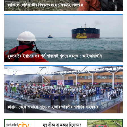
ব্রাজিলে হেলিকপ্টার বিধ্বস্ত হয়ে চালকসহ নিহত ৪
যুক্তরাষ্ট্র ইরানের সব শর্ত মানলেই খুলবে হরমুজ : আইআরজিসি
কানাডা থেকে ৬ মাসে সাড়ে ৩ হাজার ভারতীয় নাগরিক বহিষ্কার