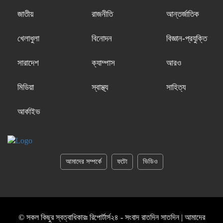
জাতীয়
রাজনীতি
আন্তর্জাতিক
খেলাধুলা
বিনোদন
বিজ্ঞান-প্রযুক্তি
সারাদেশ
ক্যাম্পাস
আরও
মিডিয়া
স্বাস্থ্য
সাহিত্য
আর্কাইভ
আমাদের সম্পর্কে
ফটো
ভিডিও
© সকল কিছুর স্বত্বাধিকারঃ রিপোর্টার্স২৪ - সংবাদ রাতদিন সাতদিন | আমাদের