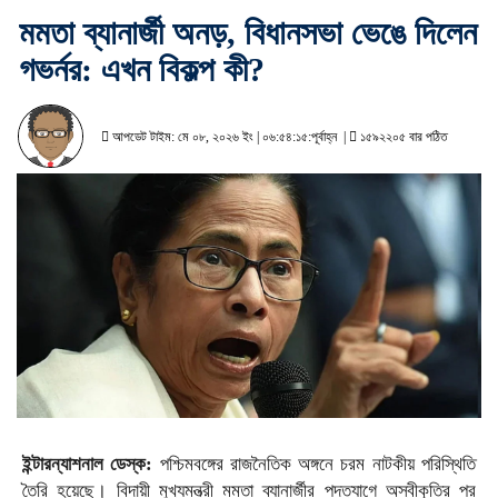
মমতা ব্যানার্জী অনড়, বিধানসভা ভেঙে দিলেন
গভর্নর: এখন বিকল্প কী?
আপডেট টাইম: মে ০৮, ২০২৬ ইং | ০৬:৫৪:১৫:পূর্বাহ্ন |
১৫৯২২০৫ বার পঠিত
ইন্টারন্যাশনাল ডেস্ক:
পশ্চিমবঙ্গের রাজনৈতিক অঙ্গনে চরম নাটকীয় পরিস্থিতি
তৈরি হয়েছে। বিদায়ী মুখ্যমন্ত্রী মমতা ব্যানার্জীর পদত্যাগে অস্বীকৃতির পর