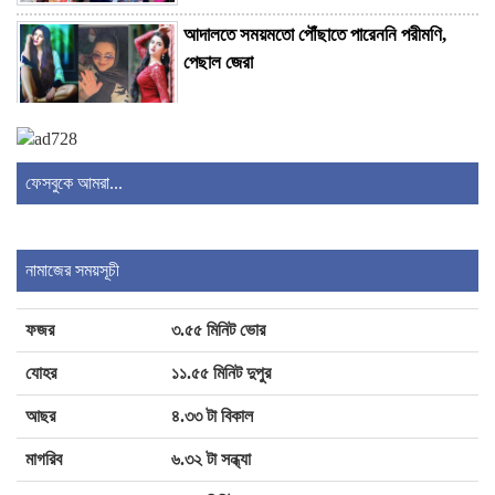
আদালতে সময়মতো পৌঁছাতে পারেননি পরীমণি,
পেছাল জেরা
গৃহকর্ত্রীকে হত্যার পর ১৩ টুকরো, গ্রেপ্তার লাইলি
ছিলেন জামিনে
ফেসবুকে আমরা...
ইলিয়াস আলী গুম: উইং কমান্ডার সাইফুরকে
গ্রেপ্তারে পরোয়ানা
নামাজের সময়সূচী
ফজর
৩.৫৫ মিনিট ভোর
শহীদ মিনার থেকে কিশোরের ঝুলন্ত লাশ উদ্ধার
যোহর
১১.৫৫ মিনিট দুপুর
আছর
৪.৩৩ টা বিকাল
‘রাষ্ট্রপতি’ প্রশ্নে ‘কিছুই জানেন না’ বলছেন মির্জা
মাগরিব
৬.৩২ টা সন্ধ্যা
ফখরুল