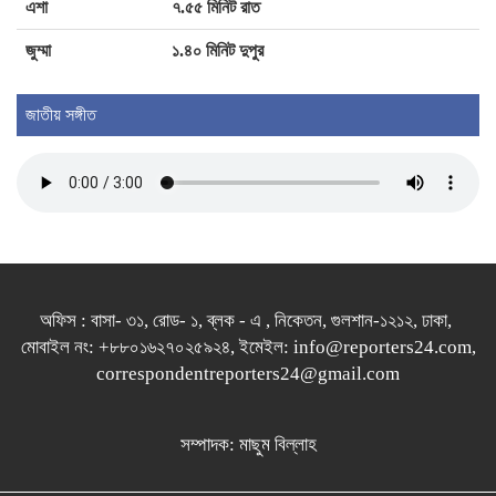
এশা
৭.৫৫ মিনিট রাত
দেশ গঠনে আলেম-ওলামাদের সঙ্গে নিয়ে কাজ করতে
জুম্মা
১.৪০ মিনিট দুপুর
চাই: প্রধানমন্ত্রী
জাতীয় সঙ্গীত
অফিস : বাসা- ৩১, রোড- ১, ব্লক - এ , নিকেতন, গুলশান-১২১২, ঢাকা,
মোবাইল নং: +৮৮০১৬২৭০২৫৯২৪, ইমেইল: info@reporters24.com,
correspondentreporters24@gmail.com
সম্পাদক: মাছুম বিল্লাহ