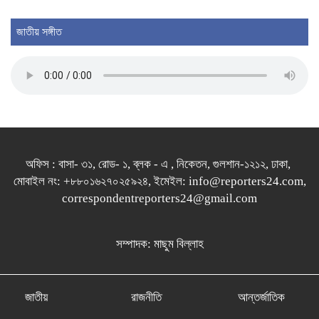
জাতীয় সঙ্গীত
অফিস : বাসা- ৩১, রোড- ১, ব্লক - এ , নিকেতন, গুলশান-১২১২, ঢাকা,
মোবাইল নং: +৮৮০১৬২৭০২৫৯২৪, ইমেইল: info@reporters24.com,
correspondentreporters24@gmail.com
সম্পাদক: মাছুম বিল্লাহ
জাতীয়
রাজনীতি
আন্তর্জাতিক