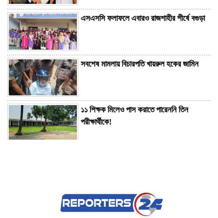
এসএসসি ফলাফলে এবারও রাজশাহীর শীর্ষে বগুড়া
সবশেষ মামলায় বিচারপতি খায়রুল হকের জামিন
১১ শিক্ষক মিলেও পাস করাতে পারেননি তিন
পরীক্ষার্থীকে!
হাম উপসর্গে আরও ৫ শিশুর মৃত্যু
মেহেরপুরে ৯৬টি মাইন উদ্ধার, নিষ্ক্রিয় করতে
নেওয়া হলো মধুগাড়িতে