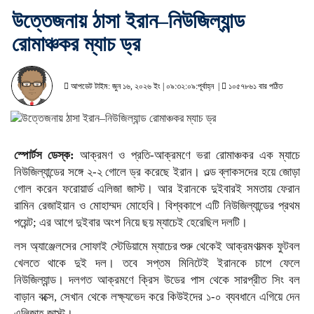
উত্তেজনায় ঠাসা ইরান–নিউজিল্যান্ড
রোমাঞ্চকর ম্যাচ ড্র
আপডেট টাইম: জুন ১৬, ২০২৬ ইং | ০৯:৩২:০৯:পূর্বাহ্ন |
১০৫৭৮৬১ বার পঠিত
স্পোর্টস ডেস্ক:
আক্রমণ ও প্রতি-আক্রমণে ভরা রোমাঞ্চকর এক ম্যাচে
নিউজিল্যান্ডের সঙ্গে ২-২ গোলে ড্র করেছে ইরান। ওল্ড ব্লাকসদের হয়ে জোড়া
গোল করেন ফরোয়ার্ড এলিজা জাস্ট। আর ইরানকে দুইবারই সমতায় ফেরান
রামিন রেজাইয়ান ও মোহাম্মদ মোহেবি। বিশ্বকাপে এটি নিউজিল্যান্ডের প্রথম
পয়েন্ট; এর আগে দুইবার অংশ নিয়ে ছয় ম্যাচেই হেরেছিল দলটি।
লস অ্যাঞ্জেলসের সোফাই স্টেডিয়ামে ম্যাচের শুরু থেকেই আক্রমণাত্মক ফুটবল
খেলতে থাকে দুই দল। তবে সপ্তম মিনিটেই ইরানকে চাপে ফেলে
নিউজিল্যান্ড। দলগত আক্রমণে ক্রিস উডের পাস থেকে সারপ্রীত সিং বল
বাড়ান বক্সে, সেখান থেকে লক্ষ্যভেদ করে কিউইদের ১-০ ব্যবধানে এগিয়ে দেন
এলিজাহ জাস্ট।