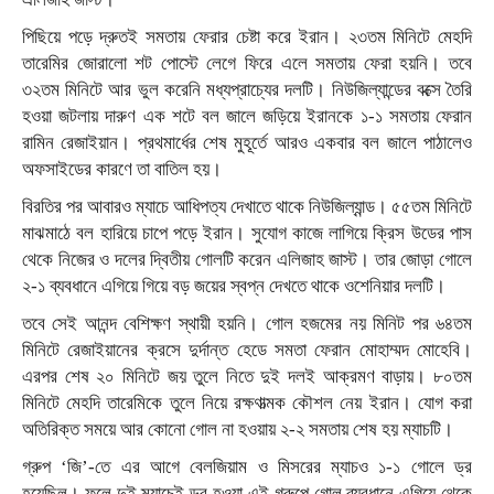
পিছিয়ে পড়ে দ্রুতই সমতায় ফেরার চেষ্টা করে ইরান। ২৩তম মিনিটে মেহদি
তারেমির জোরালো শট পোস্টে লেগে ফিরে এলে সমতায় ফেরা হয়নি। তবে
৩২তম মিনিটে আর ভুল করেনি মধ্যপ্রাচ্যের দলটি। নিউজিল্যান্ডের বক্সে তৈরি
হওয়া জটলায় দারুণ এক শটে বল জালে জড়িয়ে ইরানকে ১-১ সমতায় ফেরান
রামিন রেজাইয়ান। প্রথমার্ধের শেষ মুহূর্তে আরও একবার বল জালে পাঠালেও
অফসাইডের কারণে তা বাতিল হয়।
বিরতির পর আবারও ম্যাচে আধিপত্য দেখাতে থাকে নিউজিল্যান্ড। ৫৫তম মিনিটে
মাঝমাঠে বল হারিয়ে চাপে পড়ে ইরান। সুযোগ কাজে লাগিয়ে ক্রিস উডের পাস
থেকে নিজের ও দলের দ্বিতীয় গোলটি করেন এলিজাহ জাস্ট। তার জোড়া গোলে
২-১ ব্যবধানে এগিয়ে গিয়ে বড় জয়ের স্বপ্ন দেখতে থাকে ওশেনিয়ার দলটি।
তবে সেই আনন্দ বেশিক্ষণ স্থায়ী হয়নি। গোল হজমের নয় মিনিট পর ৬৪তম
মিনিটে রেজাইয়ানের ক্রসে দুর্দান্ত হেডে সমতা ফেরান মোহাম্মদ মোহেবি।
এরপর শেষ ২০ মিনিটে জয় তুলে নিতে দুই দলই আক্রমণ বাড়ায়। ৮০তম
মিনিটে মেহদি তারেমিকে তুলে নিয়ে রক্ষণাত্মক কৌশল নেয় ইরান। যোগ করা
অতিরিক্ত সময়ে আর কোনো গোল না হওয়ায় ২-২ সমতায় শেষ হয় ম্যাচটি।
গ্রুপ ‘জি’-তে এর আগে বেলজিয়াম ও মিসরের ম্যাচও ১-১ গোলে ড্র
হয়েছিল। ফলে দুই ম্যাচেই ড্র হওয়া এই গ্রুপে গোল ব্যবধানে এগিয়ে থেকে