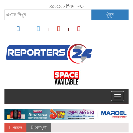
০১:০৫:০০ পিএম
|
বঙ্গাব্দ
খুঁজুন
Toggle
navigati
খেলাধুলা
প্রচ্ছদ