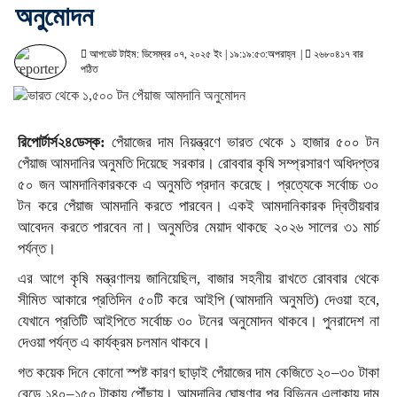
অনুমোদন
আপডেট টাইম: ডিসেম্বর ০৭, ২০২৫ ইং | ১৯:১৯:৫৩:অপরাহ্ন |
২৬৮০৪১৭ বার
পঠিত
রিপোর্টার্স২৪ডেস্ক:
পেঁয়াজের দাম নিয়ন্ত্রণে ভারত থেকে ১ হাজার ৫০০ টন
পেঁয়াজ আমদানির অনুমতি দিয়েছে সরকার। রোববার কৃষি সম্প্রসারণ অধিদপ্তর
৫০ জন আমদানিকারককে এ অনুমতি প্রদান করেছে। প্রত্যেকে সর্বোচ্চ ৩০
টন করে পেঁয়াজ আমদানি করতে পারবেন। একই আমদানিকারক দ্বিতীয়বার
আবেদন করতে পারবেন না। অনুমতির মেয়াদ থাকছে ২০২৬ সালের ৩১ মার্চ
পর্যন্ত।
এর আগে কৃষি মন্ত্রণালয় জানিয়েছিল, বাজার সহনীয় রাখতে রোববার থেকে
সীমিত আকারে প্রতিদিন ৫০টি করে আইপি (আমদানি অনুমতি) দেওয়া হবে,
যেখানে প্রতিটি আইপিতে সর্বোচ্চ ৩০ টনের অনুমোদন থাকবে। পুনরাদেশ না
দেওয়া পর্যন্ত এ কার্যক্রম চলমান থাকবে।
গত কয়েক দিনে কোনো স্পষ্ট কারণ ছাড়াই পেঁয়াজের দাম কেজিতে ২০–৩০ টাকা
বেড়ে ১৪০–১৫০ টাকায় পৌঁছায়। আমদানির ঘোষণার পর বিভিন্ন এলাকায় দাম