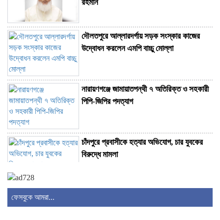
রহমান
দৌলতপুরে আল্লারদর্গায় সড়ক সংস্কার কাজের
উদ্বোধন করলেন এমপি বাচ্চু মোল্লা
নারায়ণগঞ্জে জামায়াতপন্থী ৭ অতিরিক্ত ও সহকারী
পিপি-জিপির পদত্যাগ
চাঁদপুরে প্রবাসীকে হত্যার অভিযোগ, চার যুবকের
বিরুদ্ধে মামলা
বাড়ির কেয়ারটেকারের বিরুদ্ধে শিশু ধর্ষণের অভিযোগ
ফেসবুকে আমরা...