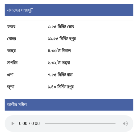
পঞ্চগড়ে ১১ দলীয় ঐক্যজোটের বিক্ষোভ মিছিল ও
নামাজের সময়সূচী
স্মারকলিপি প্রদান
ফজর
৩.৫৫ মিনিট ভোর
শৈলকুপায় সড়ক ও জনপথ বিভাগের উচ্ছেদ অভিযান
যোহর
১১.৫৫ মিনিট দুপুর
আছর
৪.৩৩ টা বিকাল
আদালতে মামলা পরিচালনার সময় মৃত্যু চাঁদপুরের
মাগরিব
৬.৩২ টা সন্ধ্যা
সাবেক বার সভাপতি রুহুল আমিনের
এশা
৭.৫৫ মিনিট রাত
জুম্মা
১.৪০ মিনিট দুপুর
জিলাপিতে ক্ষতিকর রাসায়নিক, মেয়াদোত্তীর্ণ পণ্য:
চাঁদপুরে ৩ প্রতিষ্ঠানকে জরিমানা
জাতীয় সঙ্গীত