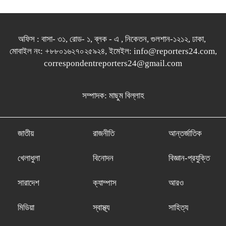
অফিস : বাসা- ৩১, রোড- ১, ব্লক - এ , নিকেতন, গুলশান-১২১২, ঢাকা,
মোবাইল নং: +৮৮০১৬২৭০২৫৯২৪, ইমেইল: info@reporters24.com,
correspondentreporters24@gmail.com
সম্পাদক: মাছুম বিল্লাহ
জাতীয়
রাজনীতি
আন্তর্জাতিক
খেলাধুলা
বিনোদন
বিজ্ঞান-প্রযুক্তি
সারাদেশ
ক্যাম্পাস
আরও
মিডিয়া
স্বাস্থ্য
সাহিত্য