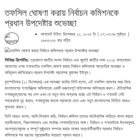
তফসিল ঘোষণা করায় নির্বাচন কমিশনকে
প্রধান উপদেষ্টার শুভেচ্ছা
আপডেট টাইম: ডিসেম্বর ১১, ২০২৫ ইং | ০৭:০৩:৩৯:পূর্বাহ্ন |
২৬৮৫০৩০ বার পঠিত
সিনিয়র রিপোর্টার:
ত্রয়োদশ জাতীয় সংসদ নির্বাচন এবং জুলাই জাতীয় সনদ ২০২৫ বাস্তবায়ন
আদেশের ওপর গণভোটের তফসিল ঘোষণা করায় নির্বাচন কমিশনকে আন্তরিক শুভেচ্ছা ও
অভিনন্দন জানিয়েছেন প্রধান উপদেষ্টা প্রফেসর মুহাম্মদ ইউনূস।
বৃহস্পতিবার (১১ ডিসেম্বর) এক শুভেচ্ছা বার্তায় তিনি বলেন, এই তফসিল ঘোষণার মধ্য দিয়ে
বাংলাদেশের গণতান্ত্রিক অভিযাত্রা একটি গুরুত্বপূর্ণ মাইলফলক অতিক্রম করল। ঐতিহাসিক
গণঅভ্যুত্থানের পর দেশ এখন যে নতুন পথে অগ্রসর হচ্ছে এই নির্বাচন ও গণভোট সেই
পথরেখাকে দৃঢ় করবে, গণমানুষের মতকে প্রাধান্য দেবে এবং নতুন বাংলাদেশের ভিত্তি আরও
সুসংহত করবে।
তিনি আরও বলেন, আমি বিশ্বাস করি, নির্বাচন কমিশন তাদের সাংবিধানিক দায়িত্ব পালন করবে
স্বাধীনভাবে, নিরপেক্ষভাবে এবং সর্বোচ্চ পেশাদারিত্বের সঙ্গে। নির্বাচন ও গণভোটকে উৎসবমুখর,
অংশগ্রহণমূলক ও সম্পূর্ণ সুষ্ঠুভাবে সম্পন্ন করার লক্ষ্যে অন্তর্বর্তীকালীন সরকার নির্বাচন
কমিশনকে সব ধরনের প্রয়োজনীয় সহায়তা প্রদান করবে।