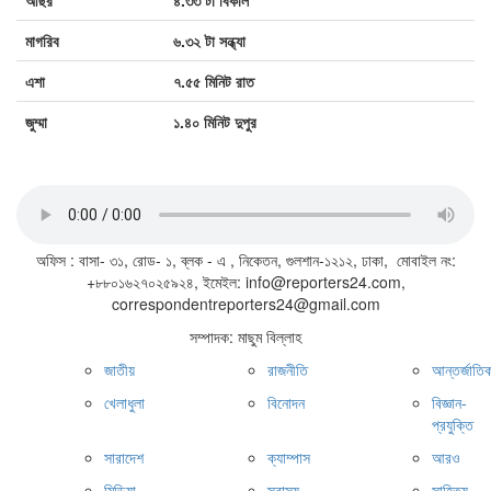
আছর
৪.৩৩ টা বিকাল
মাগরিব
৬.৩২ টা সন্ধ্যা
এশা
৭.৫৫ মিনিট রাত
জুম্মা
১.৪০ মিনিট দুপুর
জাতীয় সঙ্গীত
অফিস : বাসা- ৩১, রোড- ১, ব্লক - এ , নিকেতন, গুলশান-১২১২, ঢাকা, মোবাইল নং:
+৮৮০১৬২৭০২৫৯২৪, ইমেইল: info@reporters24.com,
correspondentreporters24@gmail.com
সম্পাদক: মাছুম বিল্লাহ
জাতীয়
রাজনীতি
আন্তর্জাতি
খেলাধুলা
বিনোদন
বিজ্ঞান-
প্রযুক্তি
সারাদেশ
ক্যাম্পাস
আরও
মিডিয়া
স্বাস্থ্য
সাহিত্য