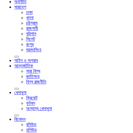
অর্থনীতি
সারাদেশ
ঢাকা
খুলনা
চট্টগ্রাম
রাজশাহী
বরিশাল
সিলেট
রংপুর
ময়মনসিংহ
আইন ও অপরাধ
আন্তর্জাতিক
সারা বিশ্ব
জাতিসংঘ
বিশ্ব রাজনীতি
খেলাধুলা
ক্রিকেট
ফুটবল
অন্যান্য খেলাধুলা
বিনোদন
বলিউড
হলিউড