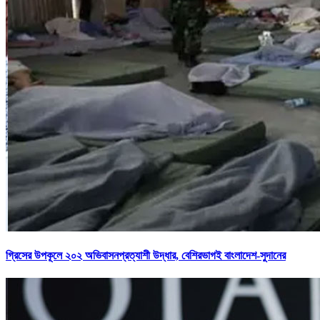
গ্রিসের উপকূলে ২০২ অভিবাসনপ্রত্যাশী উদ্ধার, বেশিরভাগই বাংলাদেশ-সুদানের