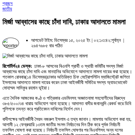
প্রচ্ছদ
জাতীয়
মির্জা আব্বাসের কাছে চাঁদা দাবি, ঢাকার আদালতে মামলা
আপডেট টাইম: ডিসেম্বর ১৫, ২০২৫ ইং | ০২:১৩:৪২:পূর্বাহ্ন |
২৬৪৭৬৮৫ বার পঠিত
রিপোর্টার্স২৪ ডেস্ক:
ঢাকা-৮ আসনের বিএনপি প্রার্থী ও স্থায়ী কমিটির সদস্য মির্জা
আব্বাসের কাছে চাঁদা দাবি এবং মানহানির অভিযোগে আদালতে মামলা দায়ের করা হয়েছে।
গতকাল রোববার(১৪ ডিসেম্বর)ঢাকার অতিরিক্ত চিফ মেট্রোপলিটন ম্যাজিস্ট্রেট জশিতা
ইসলামের আদালতে মামলা দায়ের করেন ঢাকা আইনজীবী সমিতির সদস্য অ্যাডভোকেট
মোহাম্মদ সাদিকুর রহমান ভূইয়া।
এতে দৈনিক আজকের কণ্ঠ ও পত্রিকার এডমিনসহ অজ্ঞাতনামা সহযোগীদের বিরুদ্ধে
৩৮৫/৫০০/৩৪ ধারায় অভিযোগ আনা হয়েছে। আদালত বাদীর জবানবন্দি রেকর্ড করে ডিবি
পুলিশকে তদন্ত করে প্রতিবেদন দাখিলের নির্দেশ দেন।
বাদীপক্ষের আইনজীবী সৈয়দ নজরুল ইসলাম এ তথ্য জানান। মামলায় অভিযোগ করা হয়,
আগামী ১২ ফেব্রুয়ারি ১৩তম জাতীয় সংসদ নির্বাচনের দিন ঠিক করে পূর্বক নির্বাচনী
তফসিল ঘোষণা করা হয়েছে। নির্বাচনী তফসিল ঘোষণার পর বিএনপিসহ অন্য দলের