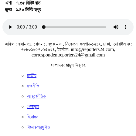
এশা
৭.৫৫ মিনিট রাত
জুম্মা
১.৪০ মিনিট দুপুর
জাতীয় সঙ্গীত
অফিস : বাসা- ৩১, রোড- ১, ব্লক - এ , নিকেতন, গুলশান-১২১২, ঢাকা, মোবাইল নং:
+৮৮০১৬২৭০২৫৯২৪, ইমেইল: info@reporters24.com,
correspondentreporters24@gmail.com
সম্পাদক: মাছুম বিল্লাহ
জাতীয়
রাজনীতি
আন্তর্জাতিক
খেলাধুলা
বিনোদন
বিজ্ঞান-প্রযুক্তি