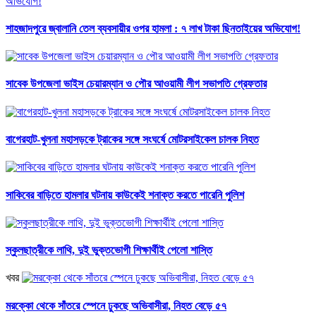
শাহজাদপুরে জ্বালানি তেল ব্যবসায়ীর ওপর হামলা : ৭ লাখ টাকা ছিনতাইয়ের অভিযোগ!
সাবেক উপজেলা ভাইস চেয়ারম্যান ও পৌর আওয়ামী লীগ সভাপতি গ্রেফতার
বাগেরহাট-খুলনা মহাসড়কে ট্রাকের সঙ্গে সংঘর্ষে মোটরসাইকেল চালক নিহত
সাকিবের বাড়িতে হামলার ঘটনায় কাউকেই শনাক্ত করতে পারেনি পুলিশ
স্কুলছাত্রীকে লাথি, দুই ভুক্তভোগী শিক্ষার্থীই পেলো শাস্তি
খবর
মরক্কো থেকে সাঁতরে স্পেনে ঢুকছে অভিবাসীরা, নিহত বেড়ে ৫৭