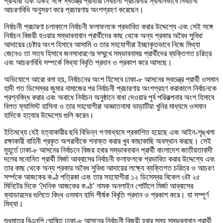
প্রার্থীরা এবং একই সঙ্গে স্বতন্ত্র প্রার্থীরা নির্বাচনী প্রচারনায় স্বাধীনভাবে নির্বাচনী
আচরণবিধি অনুসরণ করে প্রচারণায় অংশগ্রহণ করেছেন।
নির্বাচনী প্রচারণা চলাকালে নির্বাচনী ফলাফলকে প্রভাবিত করার উদ্দেশ্যে এবং সেই সঙ্গে
নির্বাচন বিজয়ী হওয়ার সম্ভাবনাবান প্রার্থীদের কাছ থেকে অন্য প্রকার অবৈধ সুবিধা
আদায়ের চেষ্টার অংশ হিসাবে আসামি ও তার সহযোগীরা ইচ্ছাকৃতভাবে নিজে মিথ্যা
জেনেও তা সত্য হিসাবে জনসাধারণের সম্মুখে সম্ভাবনাময় প্রার্থীদের ব্যক্তিগত চরিত্র
এবং আচরণবিধি সম্পর্কে মিথ্যা বিবৃতি প্রদান ও প্রকাশ করে আসছে।
অভিযোগে আরো বলা হয়, নির্বাচনের অংশ হিসেবে ঢাকা-৮ আসনের স্বতন্ত্র প্রার্থী ওসমান
হাদী গত ডিসেম্বর জুমার নামাজের পর নির্বাচনী প্রচারণায় অংশগ্রহণ করাকালে নির্বাচনকে
প্রশ্নবিদ্ধ করার এবং অবাধে নির্বাচন অনুষ্ঠানে বাধা দেওয়ার পূর্ব পরিকল্পনার অংশ হিসাবে
বিগত ফ্যাসিস্ট হাসিনা ও তার সহযোগীরা অজ্ঞাতনামা ভাড়াটিয়া খুনির মাধ্যমে ওসমান
হাদিকে হত্যার উদ্দেশ্যে গুলি করেন।
ইতিমধ্যে যেই হত্যাকারীর ছবি বিভিন্ন গণমাধ্যমে প্রকাশিত হয়েছে এবং আইন-শৃঙ্খলা
রক্ষাকারী বাহিনী প্রকৃত অপরাধীকে শনাক্ত করার খুব কাছাকাছি অবস্থান করছে। সেই
মুহূর্তে ঢাকা-৮ আসনের নির্বাচনে বিজয় হবার সম্ভাবনাবান প্রার্থী বাংলাদেশ জাতীয়তাবাদী
দলের মনোনিত প্রার্থী মির্জা আব্বাসের নির্বাচনী ফলাফলকে প্রভাবিত করার উদ্দেশ্যে এবং
তার কাছ থেকে অন্য প্রকার অবৈধ সুবিধা আদায়ের লক্ষ্যে ব্যক্তিগত চরিত্র ও আচরণ
সর্ম্পকে আজকের কণ্ঠ পত্রিকা এবং তার সহযোগীরা ১২ ডিসেম্বর বিকেল ৩টা ২৫
মিনিটের দিকে ‘দৈনিক আজকের কণ্ঠ’ নামক অনলাইন পোর্টালে মির্জা আব্বাসের
ক্যাডারদের গুলিতে বিদ্ধ ওসমান হাদি শীর্ষক বিবৃতি প্রদান ও প্রকাশ করে। যা সম্পূর্ণ
মিথ্যা।
শুধুমাত্র বিএনপি ঘোষিত ঢাকা-৮ আসনের নির্বাচনী বিজয়ী হবার সমূহ সম্ভবনাবান প্রার্থী