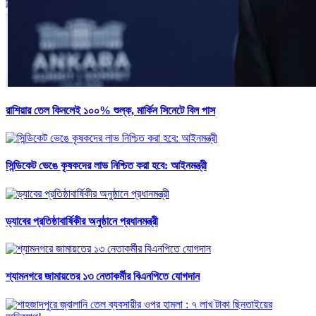
রাশিয়ার তেল কিনলেই ১০০% শুল্ক, মার্কিন সিনেটে বিল পাস
সিন্ডিকেট ভেঙে কৃষকদের লাভ নিশ্চিত করা হবে: আইনমন্ত্রী
ড্যাবের প্রতিষ্ঠাবার্ষিকীর অনুষ্ঠানে প্রধানমন্ত্রী
শ্যামনগরে জামায়তের ১৩ নেতাকর্মীর বিএনপিতে যোগদান