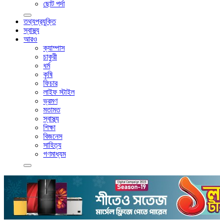
ছোট পর্দা
তথ্যপ্রযুক্তি
স্বাস্থ্য
আরও
ক্যাম্পাস
চাকুরী
ধর্ম
কৃষি
ফিচার
লাইফ স্টাইল
ভ্রমণ
মতামত
স্বাস্থ্য
শিক্ষা
বিজনেস
সাহিত্য
গণমাধ্যম