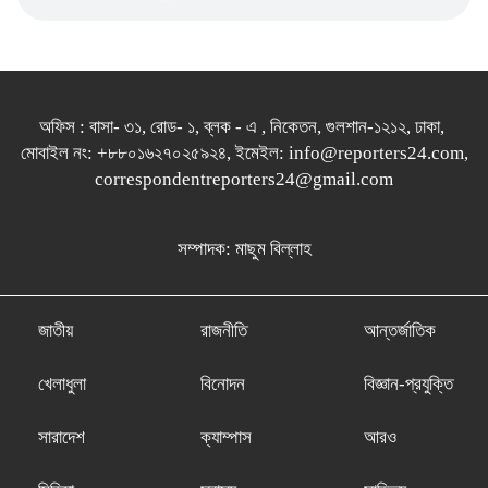
অফিস : বাসা- ৩১, রোড- ১, ব্লক - এ , নিকেতন, গুলশান-১২১২, ঢাকা,
মোবাইল নং: +৮৮০১৬২৭০২৫৯২৪, ইমেইল: info@reporters24.com,
correspondentreporters24@gmail.com
সম্পাদক: মাছুম বিল্লাহ
জাতীয়
রাজনীতি
আন্তর্জাতিক
খেলাধুলা
বিনোদন
বিজ্ঞান-প্রযুক্তি
সারাদেশ
ক্যাম্পাস
আরও