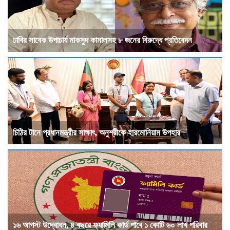
ঢাবির সাবেক উপাচার্য মাকসুদ কামালসহ ৮ জনের বিরুদ্ধে প্রতিবেদন
চিঠির টানে প্রধানমন্ত্রীর সাক্ষাৎ, অনুশ্রীকে হারমোনিয়াম উপহার
১৬ আগস্ট উদ্বোধন, ৪ বছরে ফ্যামিলি কার্ড পাবে ১ কোটি ৬০ লাখ পরিবার