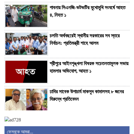
পাবনায় সিএনজি-ভটভটির মুখোমুখি সংঘর্ষে আহত
৪, নিহত ১
চলতি অর্থবছরেই স্থানীয় সরকারের সব স্তরে
নির্বাচন: প্রতিমন্ত্রী শাহে আলম
শ্রীপুরে আইনশৃঙ্খলা বিষয়ক সচেতনতামূলক সভায়
হামলার অভিযোগ, আহত ১
ঢাবির সাবেক উপাচার্য মাকসুদ কামালসহ ৮ জনের
বিরুদ্ধে প্রতিবেদন
চিঠির টানে প্রধানমন্ত্রীর সাক্ষাৎ, অনুশ্রীকে
হারমোনিয়াম উপহার
ফেসবুকে আমরা...