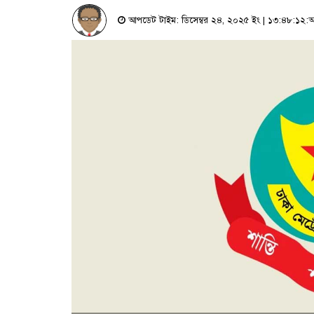
আপডেট টাইম: ডিসেম্বর ২৪, ২০২৫ ইং | ১৩:৪৮:১২:অ