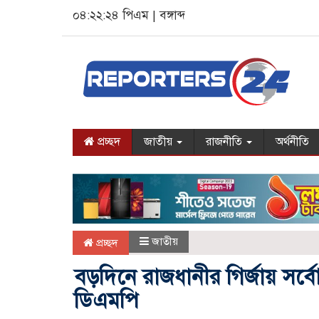
০৪:২২:২৪ পিএম
|
বঙ্গাব্দ
প্রচ্ছদ
জাতীয়
রাজনীতি
অর্থনীতি
জাতীয়
প্রচ্ছদ
বড়দিনে রাজধানীর গির্জায় সর্বোচ
ডিএমপি