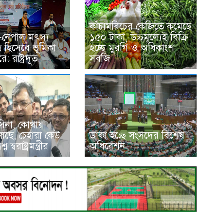
কাঁচামরিচের কেজিতে কমেছে
-নেপাল মৎস্য
১৫০ টাকা, উচ্চমূল্যেই বিক্রি
তি হিসেবে ভূমিকা
হচ্ছে মুরগি ও অধিকাংশ
: রাষ্ট্রদূত
সবজি
িনা, কোথায়
য়েছে, চেহারা কেউ
ডাকা হচ্ছে সংসদের বিশেষ
 স্বরাষ্ট্রমন্ত্রীর
অধিবেশন