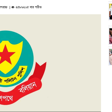
পরাহ্ন |
২৫৮৬২০৫ বার পঠিত