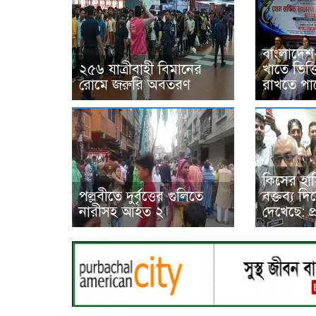
বাংলাদেশ
২৫৬ যাত্রীবাহী বিমানের
খাতে ভিত্
রোমে জরুরি অবতরণ
রাখতে পারে
কিসের হাস
পল্লবীতে দুর্বৃত্তের গুলিতে
বক্তব্য দি
নারীসহ আহত ২
দেখেছে: প্রশ্ন