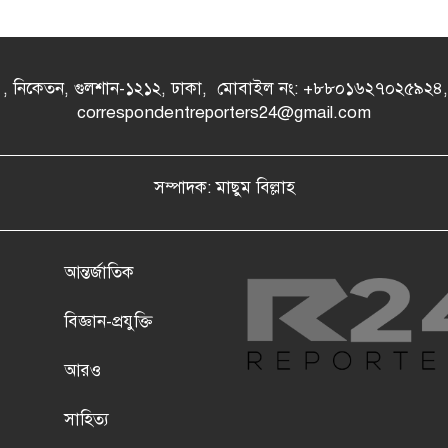
- এ , নিকেতন, গুলশান-১২১২, ঢাকা, মোবাইল নং: +৮৮০১৬২৭০২৫৯২
correspondentreporters24@gmail.com
সম্পাদক: মাছুম বিল্লাহ
আন্তর্জাতিক
বিজ্ঞান-প্রযুক্তি
আরও
সাহিত্য