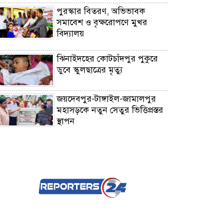
পুরস্কার বিতরণ, অভিভাবক
সমাবেশ ও বৃক্ষরোপণে মুখর
বিদ্যালয়
ঝিনাইদহের কোটচাঁদপুর পুকুরে
ডুবে স্কুলছাত্রের মৃত্যু
জয়দেবপুর-টাঙ্গাইল-জামালপুর
মহাসড়কে নতুন সেতুর ভিত্তিপ্রস্তর
স্থাপন
কালাইয়ে সম্ভাব্য মেয়র প্রার্থী
আনিসুর রহমান তালুকদারের কর্মী
সমাবেশ
কালাইয়ে বিদ্যুৎস্পৃষ্ট হয়ে
ব্যবসায়ীর মৃত্যু