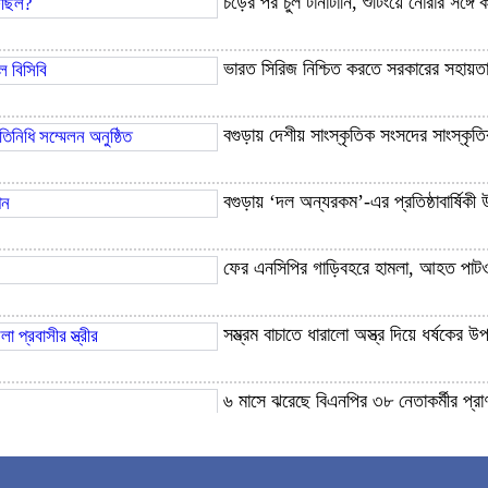
চড়ের পর চুল টানাটানি, শুটিংয়ে নোরার সঙ্গে
অনেককেই এখন চেনেন না ইলিয়াস কাঞ্চন, মনেও রাখতে পারেন না
ভারত সিরিজ নিশ্চিত করতে সরকারের সহায়তা
যুক্তরাষ্ট্র ইরানের সব শর্ত মানলেই খুলবে হরমুজ : আইআরজিসি
মালয়েশিয়াকে বড় ব্যবধানে হারাল বাংলাদেশ
বগুড়ায় দেশীয় সাংস্কৃতিক সংসদের সাংস্কৃতিক
পরীক্ষক নিয়োগে অনিয়মের অভিযোগ ‘ভিত্তিহীন’ : ঢাকা বোর্ড
বগুড়ায় ‘দল অন্যরকম’-এর প্রতিষ্ঠাবার্ষিকী
ফের এনসিপির গাড়িবহরে হামলা, আহত পাটও
সম্ভ্রম বাচাতে ধারালো অস্ত্র দিয়ে ধর্ষকের উপ
৬ মাসে ঝরেছে বিএনপির ৩৮ নেতাকর্মীর প্রা
জুলাই সনদ বাস্তবায়নে টালবাহানা জনগণ মে