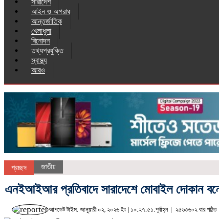
সারাদেশ
আইন ও অপরাধ
আন্তর্জাতিক
খেলাধুলা
বিনোদন
তথ্যপ্রযুক্তি
স্বাস্থ্য
আরও
জাতীয়
প্রচ্ছদ
এনইআইআর প্রতিবাদে সারাদেশে মোবাইল দোকান বন্
আপডেট টাইম: জানুয়ারী ০২, ২০২৬ ইং | ১০:২৭:৫১:পূর্বাহ্ন |
২৫৬৩৬০২ বার পঠিত