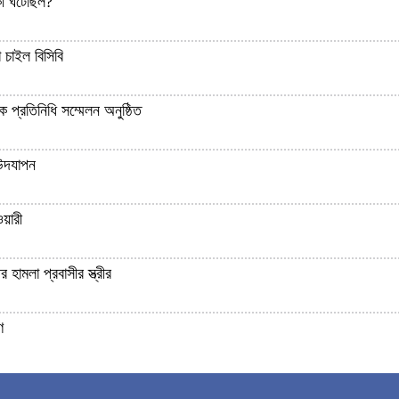
 কী ঘটেছিল?
 চাইল বিসিবি
 প্রতিনিধি সম্মেলন অনুষ্ঠিত
 উদযাপন
য়ারী
র হামলা প্রবাসীর স্ত্রীর
ণ
নে নেবে না: মহাসচিব কাদের