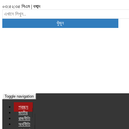
০৩:৫২:৩৬ পিএম
|
বঙ্গাব্দ
খুঁজুন
Toggle navigation
প্রচ্ছদ
জাতীয়
রাজনীতি
অর্থনীতি