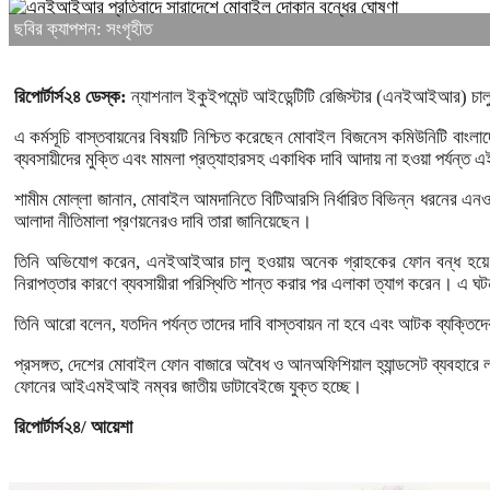
ছবির ক্যাপশন: সংগৃহীত
রিপোর্টার্স২৪ ডেস্ক:
ন্যাশনাল ইকুইপমেন্ট আইডেন্টিটি রেজিস্টার (এনইআইআর) চালুর
এ কর্মসূচি বাস্তবায়নের বিষয়টি নিশ্চিত করেছেন মোবাইল বিজনেস কমিউনিটি বাং
ব্যবসায়ীদের মুক্তি এবং মামলা প্রত্যাহারসহ একাধিক দাবি আদায় না হওয়া পর্যন্ত এই
শামীম মোল্লা জানান, মোবাইল আমদানিতে বিটিআরসি নির্ধারিত বিভিন্ন ধরনের এন
আলাদা নীতিমালা প্রণয়নেরও দাবি তারা জানিয়েছেন।
তিনি অভিযোগ করেন, এনইআইআর চালু হওয়ায় অনেক গ্রাহকের ফোন বন্ধ হয়ে গেছে
নিরাপত্তার কারণে ব্যবসায়ীরা পরিস্থিতি শান্ত করার পর এলাকা ত্যাগ করেন। এ ঘ
তিনি আরো বলেন, যতদিন পর্যন্ত তাদের দাবি বাস্তবায়ন না হবে এবং আটক ব্যক্তিদে
প্রসঙ্গত, দেশের মোবাইল ফোন বাজারে অবৈধ ও আনঅফিশিয়াল হ্যান্ডসেট ব্যবহারে লা
ফোনের আইএমইআই নম্বর জাতীয় ডাটাবেইজে যুক্ত হচ্ছে।
রিপোর্টার্স২৪/ আয়েশা