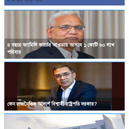
এ জাতীয় আরো খবর...
৪ বছরে ফ্যামিলি কার্ডের আওতায় আসবে ১ কোটি ৬০ লাখ
পরিবার
কেন রাজনৈতিক আদর্শে বিশ্বাসী রাষ্ট্রপতি দরকার?