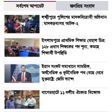
সর্বশেষ আপডেট
জনপ্রিয় সংবাদ
লক্ষ্মীপুরে পুলিশের মাদকবিরোধী অভিযান
: মাদকদ্রব্যসহ আটক-২
ইসলামপুরে প্রাথমিক শিক্ষার বেহাল চিত্র:
১২৮ প্রধান শিক্ষকের পদ শূন্য, কমছে
শিক্ষার্থী উপস্থিতি
ইরান সংকট সমাধানে সামরিক,
অর্থনৈতিক ও কূটনৈতিক পথ বেছে নেবে
যুক্তরাষ্ট্র: জেডি ভ্যান্স
বাগেরহাটে ১১ দলীয় ঐক্যের বিক্ষোভ