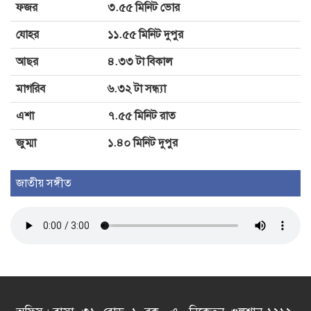
ফজর
৩.৫৫ মিনিট ভোর
ঢাকার চারপাশের নদীদূষণ রোধে
যোহর
১১.৫৫ মিনিট দুপুর
কর্মপরিকল্পনার নির্দেশ
আছর
৪.৩৩ টা বিকাল
মাগরিব
৬.৩২ টা সন্ধ্যা
এশা
৭.৫৫ মিনিট রাত
জুম্মা
১.৪০ মিনিট দুপুর
জাতীয় সঙ্গীত