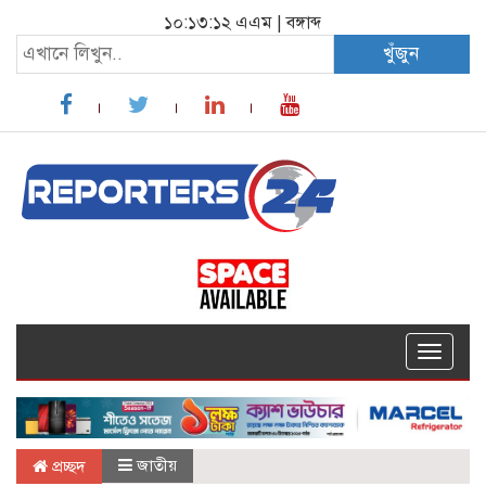
১০:১৩:১৩ এএম
|
বঙ্গাব্দ
খুঁজুন
Toggle
navigat
জাতীয়
প্রচ্ছদ