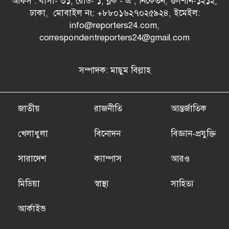
অফিস : বাসা- ৩১, রোড- ১, ব্লক - এ , নিকেতন, গুলশান-১২১২,
ঢাকা, মোবাইল নং: +৮৮০১৬২৭০২৫৯২৪, ইমেইল:
info@reporters24.com,
correspondentreporters24@gmail.com
সম্পাদক: মাছুম বিল্লাহ
জাতীয়
রাজনীতি
আন্তর্জাতিক
খেলাধুলা
বিনোদন
বিজ্ঞান-প্রযুক্তি
সারাদেশ
ক্যাম্পাস
আরও
মিডিয়া
স্বাস্থ্য
সাহিত্য
আর্কাইভ