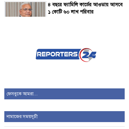
৪ বছরে ফ্যামিলি কার্ডের আওতায় আসবে
১ কোটি ৬০ লাখ পরিবার
কেন রাজনৈতিক আদর্শে বিশ্বাসী রাষ্ট্রপতি
দরকার?
রাষ্ট্রপতি নির্বাচন ২০ আগস্ট
যদি সংসদ বয়কট করে রাজপথে আসি দুই
দিনও টিকতে পারবেন না: মুফতি আমির
ফেসবুকে আমরা...
হামজা
তরুণদের আন্দোলন নরেন্দ্র মোদিকে
নামাজের সময়সূচী
ভীষণভাবে দুর্বল করেছে: সোনম ওয়াংচুক