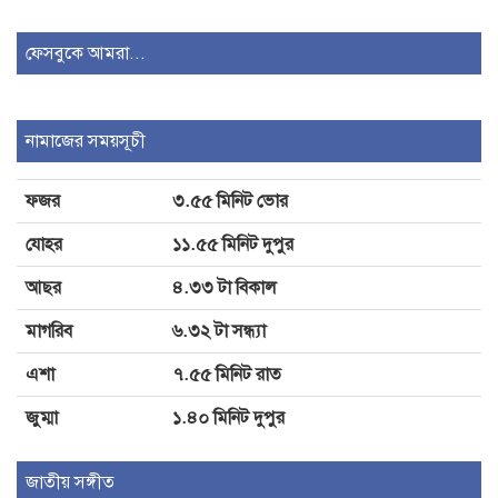
করার পরিকল্পনা নেওয়া হয়েছে
ফেসবুকে আমরা...
১/১১-তে বর্তমান প্রধানমন্ত্রীকে জেআইসি
সেলে রেখে নির্যাতন করা হয়েছিল: চিফ
নামাজের সময়সূচী
প্রসিকিউটর
ফজর
৩.৫৫ মিনিট ভোর
জেআইসিতে আটকে তারেক রহমানকেও
যোহর
১১.৫৫ মিনিট দুপুর
নির্যাতন করা হয়েছিল: চিফ প্রসিকিউটর
আছর
৪.৩৩ টা বিকাল
মাগরিব
৬.৩২ টা সন্ধ্যা
এশা
৭.৫৫ মিনিট রাত
জুম্মা
১.৪০ মিনিট দুপুর
জাতীয় সঙ্গীত