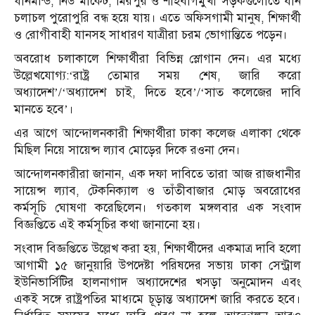
ধানমন্ডি, নিউ মার্কেট, মিরপুর ও শাহবাগমুখী সড়কগুলোতে যান
চলাচল পুরোপুরি বন্ধ হয়ে যায়। এতে অফিসগামী মানুষ, শিক্ষার্থী
ও রোগীবাহী যানসহ সাধারণ যাত্রীরা চরম ভোগান্তিতে পড়েন।
অবরোধ চলাকালে শিক্ষার্থীরা বিভিন্ন স্লোগান দেন। এর মধ্যে
উল্লেখযোগ্য:
‘রাষ্ট্র তোমার সময় শেষ, জারি করো
অধ্যাদেশ’/
‘অধ্যাদেশ চাই, দিতে হবে’/
‘সাত কলেজের দাবি
মানতে হবে’।
এর আগে আন্দোলনকারী শিক্ষার্থীরা ঢাকা কলেজ এলাকা থেকে
মিছিল নিয়ে সায়েন্স ল্যাব মোড়ের দিকে রওনা দেন।
আন্দোলনকারীরা জানান, এক দফা দাবিতে তারা আজ রাজধানীর
সায়েন্স ল্যাব, টেকনিক্যাল ও তাঁতীবাজার মোড় অবরোধের
কর্মসূচি ঘোষণা করেছিলেন। গতকাল মঙ্গলবার এক সংবাদ
বিজ্ঞপ্তিতে এই কর্মসূচির কথা জানানো হয়।
সংবাদ বিজ্ঞপ্তিতে উল্লেখ করা হয়, শিক্ষার্থীদের একমাত্র দাবি হলো
আগামী ১৫ জানুয়ারি উপদেষ্টা পরিষদের সভায় ঢাকা সেন্ট্রাল
ইউনিভার্সিটির হালনাগাদ অধ্যাদেশের খসড়া অনুমোদন এবং
একই সঙ্গে রাষ্ট্রপতির মাধ্যমে চূড়ান্ত অধ্যাদেশ জারি করতে হবে।