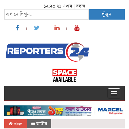
১২:২৫:২২ এএম
|
বঙ্গাব্দ
খুঁজুন
Toggle
navigat
জাতীয়
প্রচ্ছদ