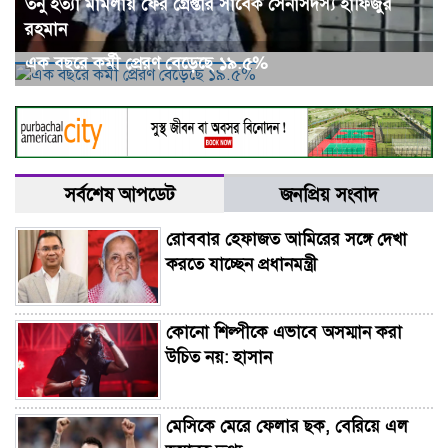
তনু হত্যা মামলায় ফের গ্রেপ্তার সাবেক সেনাসদস্য হাফিজুর
রহমান
এক বছরে কর্মী প্রেরণ বেড়েছে ১৯.৫%
সর্বশেষ আপডেট
জনপ্রিয় সংবাদ
রোববার হেফাজত আমিরের সঙ্গে দেখা
করতে যাচ্ছেন প্রধানমন্ত্রী
কোনো শিল্পীকে এভাবে অসম্মান করা
উচিত নয়: হাসান
মেসিকে মেরে ফেলার ছক, বেরিয়ে এল