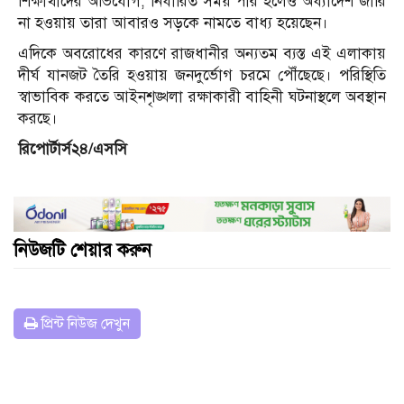
শিক্ষার্থীদের অভিযোগ, নির্ধারিত সময় পার হলেও অধ্যাদেশ জারি
না হওয়ায় তারা আবারও সড়কে নামতে বাধ্য হয়েছেন।
এদিকে অবরোধের কারণে রাজধানীর অন্যতম ব্যস্ত এই এলাকায়
দীর্ঘ যানজট তৈরি হওয়ায় জনদুর্ভোগ চরমে পৌঁছেছে। পরিস্থিতি
স্বাভাবিক করতে আইনশৃঙ্খলা রক্ষাকারী বাহিনী ঘটনাস্থলে অবস্থান
করছে।
রিপোর্টার্স২৪/এসসি
নিউজটি শেয়ার করুন
প্রিন্ট নিউজ দেখুন