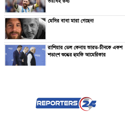
ভয়াবহ তথ্য
মেসির বাবা মারা গেছেন!
রাশিয়ার তেল কেনায় ভারত-চীনকে একশ
শতাংশ শুল্কের হুমকি আমেরিকার
বাগেরহাটে মাদক ব্যবসায়ী ও সন্ত্রাসীদের
বিরুদ্ধে সংবাদ সম্মেলন
শরীয়তপুরের জাজিরায় পদ্মার নতুন ভাঙন:
নদীপাড়ের মানুষের আতঙ্ক বাড়ছে
শিক্ষা-স্বাস্থ্য ও জ্বালানি খাতকে স্বনির্ভর