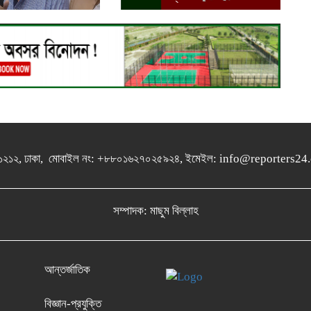
গুলশান-১২১২, ঢাকা, মোবাইল নং: +৮৮০১৬২৭০২৫৯২৪, ইমেইল: info@report
সম্পাদক: মাছুম বিল্লাহ
আন্তর্জাতিক
বিজ্ঞান-প্রযুক্তি