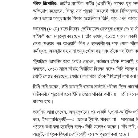
স্টাফ রিপোর্টার:
জাতীয় নাগরিক পার্টির (এনসিপি) সাবেক যুগ্ম 
অভিযোগ করেছেন, ভিন্ন মত প্রকাশ করলেই তাঁকে বিভিন্নভাব
এমন ভাষায় আক্রমণের শিকার হয়েছিলেন তিনি, আর এখন আবার 
শুক্রবার (৮ মে) রাতে নিজের ভেরিফায়েড ফেসবুক পেজে দেওয়া স্ট্
হাইড” বলে মন্তব্য করেছেন। তাঁর ভাষায়, ২০১৩ সালে ‘একটা 
লেখা দেওয়ার পর আওয়ামী লীগ ও ছাত্রলীগের পক্ষ থেকে তাঁকে
কর্মস্থল, অবস্থানসহ নানা তথ্য খোঁজা হয় এবং তাঁকে “সাইজ” 
স্ট্যাটাসে তাসনিম জারা আরও লেখেন, বর্তমানে তাঁকে শাহবাগী
বলছেন, ২০১৩ সালে তাঁরাই নির্যাতিত ছিলেন বলেও তিনি উল্ল
পোস্ট শেয়ার করেছেন, যেখানে কারাগারে তাঁকে ইঙ্গিতপূর্ণ কথা ব
তিনি দাবি করেন, ইমি কারাবন্দি থাকায় মাস্টার্স পরীক্ষা দিতে
সঠিকভাবে প্রয়োগ হলে ইমির জেলে থাকার কথা নয়। তিনি বলেন, 
রাখতে হবে।
তাসনিম জারা লেখেন, অভ্যুত্থানের পর একটি ‘পোস্ট-আইডিওলজিক
ডান, ইসলামবিদ্বেষী—এ ধরনের ট্যাগিং থাকবে না। সমাজের ব
গঠনের কথা বলা হয়েছিল বলেও তিনি উল্লেখ করেন। তাঁর দাবি, 
এজেন্ট, নাস্তিক কিংবা দেশবিরোধী বলে আক্রমণ করা হচ্ছে।