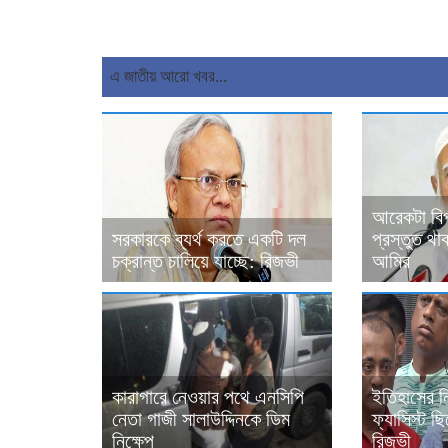
এ জাতীয় আরো খবর...
আরেকটা বিপ
সরকারকে ব্যর্থ করতে একটি দল
প্রস্তুত থ
চক্রান্ত চালিয়ে যাচ্ছে: রিজভী
আমির
কারাগারে নেওয়ার পথে এনসিপি
ইতিহাসের নিক
নেতা গাজী সালাউদ্দিনকে ডিম
ফ্যাসিস্ট ছ
নিক্ষেপ
রিজভী