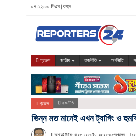
০৭:২২:০১ পিএম
|
বঙ্গাব্দ
প্রচ্ছদ
জাতীয়
রাজনীতি
অর্থনীতি
স
রাজনীতি
প্রচ্ছদ
ভিন্ন মত মানেই এখন ট্যাগিং ও হুম
আপডেট টাইম: মে ০৮, ২০২৬ ইং | ২০:৫৫:০২:অপরাহ্ন |
১৫৫