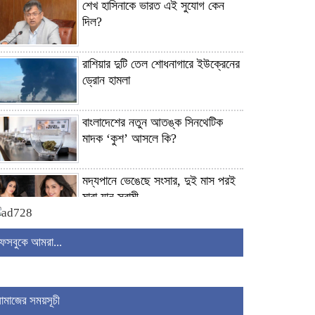
শেখ হাসিনাকে ভারত এই সুযোগ কেন
দিল?
রাশিয়ার দুটি তেল শোধনাগারে ইউক্রেনের
ড্রোন হামলা
বাংলাদেশের নতুন আতঙ্ক সিনথেটিক
মাদক ‘কুশ’ আসলে কি?
মদ্যপানে ভেঙেছে সংসার, দুই মাস পরই
মারা যান স্বামী
হৃদরোগ ইনস্টিটিউটে আনসারের অভিযানে
ফেসবুকে আমরা...
দালাল আটক
চার মন্ত্রণালয়-বিভাগে নতুন সচিব
নামাজের সময়সূচী