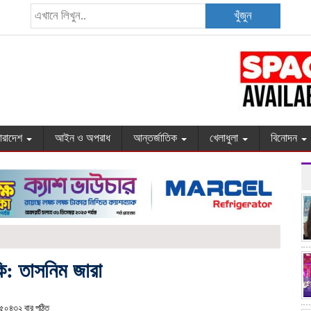
খুঁজুন
ারাদেশ
আইন ও অপরাধ
আন্তর্জাতিক
খেলাধুলা
বিনোদন
কি: তাসনিম জারা
০৪৩২ বার পঠিত