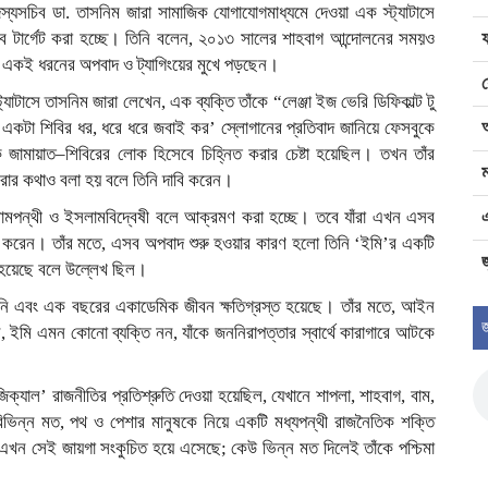
সদস্যসচিব ডা. তাসনিম জারা সামাজিক যোগাযোগমাধ্যমে দেওয়া এক স্ট্যাটাসে
ে টার্গেট করা হচ্ছে। তিনি বলেন, ২০১৩ সালের শাহবাগ আন্দোলনের সময়ও
একই ধরনের অপবাদ ও ট্যাগিংয়ের মুখে পড়ছেন।
যাটাসে তাসনিম জারা লেখেন, এক ব্যক্তি তাঁকে “লেঞ্জা ইজ ভেরি ডিফিকাল্ট টু
একটা শিবির ধর, ধরে ধরে জবাই কর’ স্লোগানের প্রতিবাদ জানিয়ে ফেসবুকে
 জামায়াত–শিবিরের লোক হিসেবে চিহ্নিত করার চেষ্টা হয়েছিল। তখন তাঁর
ম
করার কথাও বলা হয় বলে তিনি দাবি করেন।
, বামপন্থী ও ইসলামবিদ্বেষী বলে আক্রমণ করা হচ্ছে। তবে যাঁরা এখন এসব
েখ করেন। তাঁর মতে, এসব অপবাদ শুরু হওয়ার কারণ হলো তিনি ‘ইমি’র একটি
জ
লা হয়েছে বলে উল্লেখ ছিল।
 পারেননি এবং এক বছরের একাডেমিক জীবন ক্ষতিগ্রস্ত হয়েছে। তাঁর মতে, আইন
জ
ইমি এমন কোনো ব্যক্তি নন, যাঁকে জননিরাপত্তার স্বার্থে কারাগারে আটকে
্যাল’ রাজনীতির প্রতিশ্রুতি দেওয়া হয়েছিল, যেখানে শাপলা, শাহবাগ, বাম,
িভিন্ন মত, পথ ও পেশার মানুষকে নিয়ে একটি মধ্যপন্থী রাজনৈতিক শক্তি
এখন সেই জায়গা সংকুচিত হয়ে এসেছে; কেউ ভিন্ন মত দিলেই তাঁকে পশ্চিমা