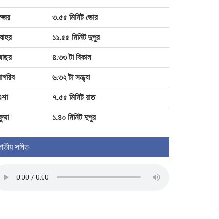
ফজর
৩.৫৫ মিনিট ভোর
বিটিভির মহাপরিচালক পদে নিয়োগ পেলেন
যোহর
১১.৫৫ মিনিট দুপুর
কাজী জেসিন
আছর
৪.৩৩ টা বিকাল
‘সাজাপ্রাপ্ত স্বৈরাচারের বিষয়ে ভারত
াগরিব
৬.৩২ টা সন্ধ্যা
ব্যবস্থা না নিলে বাংলাদেশের উদ্বেগ
বাড়বে’
এশা
৭.৫৫ মিনিট রাত
ুম্মা
১.৪০ মিনিট দুপুর
াতীয় সঙ্গীত