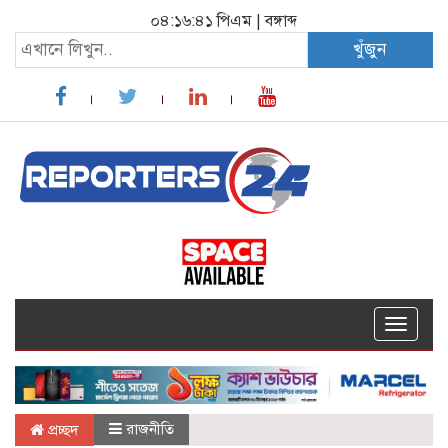
০৪:১৬:৪১ পিএম
|
বঙ্গাব্দ
খুঁজুন
Toggle
navigat
রাজনীতি
প্রচ্ছদ