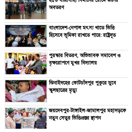
২৫৬ যাত্রীবাহী বিমানের রোমে জরুরি
অবতরণ
বাংলাদেশ-নেপাল মৎস্য খাতে ভিত্তি
হিসেবে ভূমিকা রাখতে পারে: রাষ্ট্রদূত
পুরস্কার বিতরণ, অভিভাবক সমাবেশ ও
বৃক্ষরোপণে মুখর বিদ্যালয়
ঝিনাইদহের কোটচাঁদপুর পুকুরে ডুবে
স্কুলছাত্রের মৃত্যু
জয়দেবপুর-টাঙ্গাইল-জামালপুর মহাসড়কে
নতুন সেতুর ভিত্তিপ্রস্তর স্থাপন