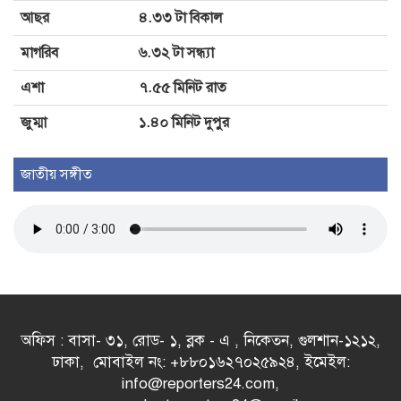
আছর
৪.৩৩ টা বিকাল
মাগরিব
৬.৩২ টা সন্ধ্যা
এশা
৭.৫৫ মিনিট রাত
জুম্মা
১.৪০ মিনিট দুপুর
জাতীয় সঙ্গীত
অফিস : বাসা- ৩১, রোড- ১, ব্লক - এ , নিকেতন, গুলশান-১২১২,
ঢাকা, মোবাইল নং: +৮৮০১৬২৭০২৫৯২৪, ইমেইল:
info@reporters24.com,