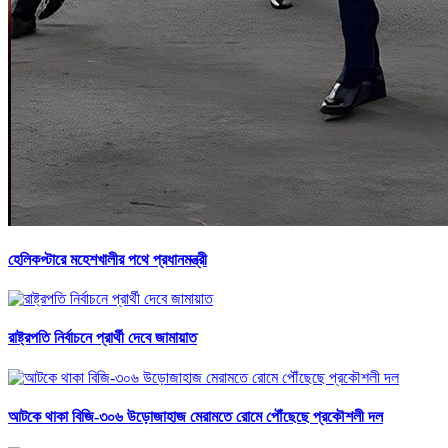
হেলিকপ্টারে মহেশখালীর পথে প্রধানমন্ত্রী
রাষ্ট্রপতি নির্বাচনে প্রার্থী দেবে জামায়াত
আটকে থাকা বিজি-৩০৬ উড়োজাহাজ মেরামতে রোমে পৌঁছেছে প্রকৌশলী দল