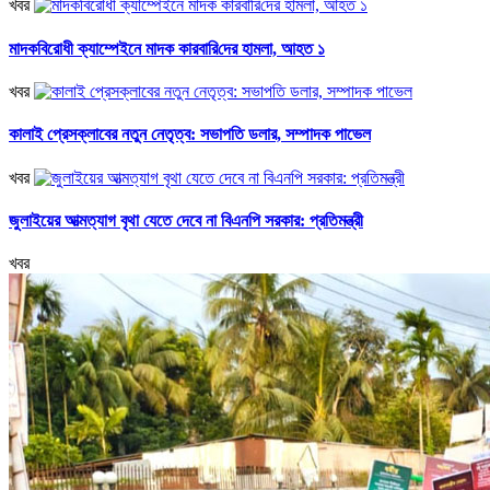
খবর
মাদকবিরোধী ক্যাম্পেইনে মাদক কারবা‌রি‌দের হামলা, আহত ১
খবর
কালাই প্রেসক্লাবের নতুন নেতৃত্ব: সভাপতি ডলার, সম্পাদক পাভেল
খবর
জুলাইয়ের আত্মত্যাগ বৃথা যেতে দেবে না বিএনপি সরকার: প্রতিমন্ত্রী
খবর