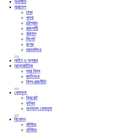
অর্থনীতি
সারাদেশ
ঢাকা
খুলনা
চট্টগ্রাম
রাজশাহী
বরিশাল
সিলেট
রংপুর
ময়মনসিংহ
আইন ও অপরাধ
আন্তর্জাতিক
সারা বিশ্ব
জাতিসংঘ
বিশ্ব রাজনীতি
খেলাধুলা
ক্রিকেট
ফুটবল
অন্যান্য খেলাধুলা
বিনোদন
বলিউড
হলিউড