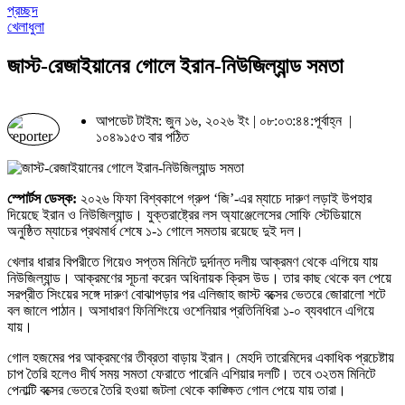
প্রচ্ছদ
খেলাধুলা
জাস্ট-রেজাইয়ানের গোলে ইরান-নিউজিল্যান্ড সমতা
আপডেট টাইম: জুন ১৬, ২০২৬ ইং | ০৮:০৩:৪৪:পূর্বাহ্ন |
১০৪৯১৫৩ বার পঠিত
স্পোর্টস ডেস্ক:
২০২৬ ফিফা বিশ্বকাপে গ্রুপ ‘জি’-এর ম্যাচে দারুণ লড়াই উপহার
দিয়েছে ইরান ও নিউজিল্যান্ড। যুক্তরাষ্ট্রের লস অ্যাঞ্জেলেসের সোফি স্টেডিয়ামে
অনুষ্ঠিত ম্যাচের প্রথমার্ধ শেষে ১-১ গোলে সমতায় রয়েছে দুই দল।
খেলার ধারার বিপরীতে গিয়েও সপ্তম মিনিটে দুর্দান্ত দলীয় আক্রমণ থেকে এগিয়ে যায়
নিউজিল্যান্ড। আক্রমণের সূচনা করেন অধিনায়ক ক্রিস উড। তার কাছ থেকে বল পেয়ে
সরপ্রীত সিংয়ের সঙ্গে দারুণ বোঝাপড়ার পর এলিজাহ জাস্ট বক্সের ভেতরে জোরালো শটে
বল জালে পাঠান। অসাধারণ ফিনিশিংয়ে ওশেনিয়ার প্রতিনিধিরা ১-০ ব্যবধানে এগিয়ে
যায়।
গোল হজমের পর আক্রমণের তীব্রতা বাড়ায় ইরান। মেহদি তারেমিদের একাধিক প্রচেষ্টায়
চাপ তৈরি হলেও দীর্ঘ সময় সমতা ফেরাতে পারেনি এশিয়ার দলটি। তবে ৩২তম মিনিটে
পেনাল্টি বক্সের ভেতরে তৈরি হওয়া জটলা থেকে কাঙ্ক্ষিত গোল পেয়ে যায় তারা।