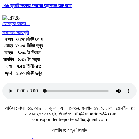
‘৩৬ জুলাই সরকার পতনের আন্দোলন শুরু হবে’
ফেসবুকে আমরা...
নামাজের সময়সূচী
ফজর
৩.৫৫ মিনিট ভোর
যোহর
১১.৫৫ মিনিট দুপুর
আছর
৪.৩৩ টা বিকাল
মাগরিব
৬.৩২ টা সন্ধ্যা
এশা
৭.৫৫ মিনিট রাত
জুম্মা
১.৪০ মিনিট দুপুর
জাতীয় সঙ্গীত
অফিস : বাসা- ৩১, রোড- ১, ব্লক - এ , নিকেতন, গুলশান-১২১২, ঢাকা, মোবাইল নং:
+৮৮০১৬২৭০২৫৯২৪, ইমেইল: info@reporters24.com,
correspondentreporters24@gmail.com
সম্পাদক: মাছুম বিল্লাহ