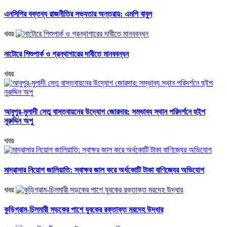
এনসিপির বক্তব্য রাজনীতির সভ্যতার অন্তরায়: এমপি বাবুল
খবর
নাটোরে শিশুপার্ক ও গ্রন্থাগারের দাবীতে মানববন্ধন
খবর
আবুপুর-মুলাদী সেতু বাস্তবায়নের উদ্যোগ জোরদার: সম্ভাব্য স্থান পরিদর্শনে হুইপ
নুরুদ্দিন অপু
খবর
মাদ্রাসার নিয়োগ জালিয়াতি: স্বাক্ষর জাল করে অর্ধকোটি টাকা বাণিজ্যের অভিযোগ
খবর
কুড়িগ্রাম-চিলমারী সড়কের পাশে যুবকের রক্তাক্ত মরদেহ উদ্ধার