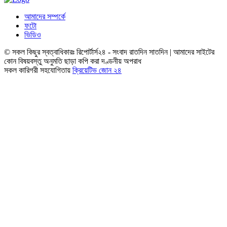
আমাদের সম্পর্কে
ফটো
ভিডিও
© সকল কিছুর স্বত্বাধিকারঃ রিপোর্টার্স২৪ - সংবাদ রাতদিন সাতদিন | আমাদের সাইটের
কোন বিষয়বস্তু অনুমতি ছাড়া কপি করা দণ্ডনীয় অপরাধ
সকল কারিগরী সহযোগিতায়
ক্রিয়েটিভ জোন ২৪