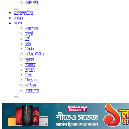
ছোট পর্দা
তথ্যপ্রযুক্তি
স্বাস্থ্য
আরও
ক্যাম্পাস
চাকুরী
ধর্ম
কৃষি
ফিচার
লাইফ স্টাইল
ভ্রমণ
মতামত
স্বাস্থ্য
শিক্ষা
বিজনেস
সাহিত্য
গণমাধ্যম