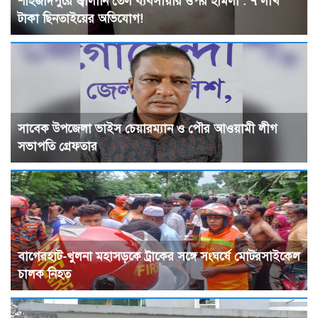
শাহজাদপুরে জ্বালানি তেল ব্যবসায়ীর ওপর হামলা : ৭ লাখ
টাকা ছিনতাইয়ের অভিযোগ!
সাবেক উপজেলা ভাইস চেয়ারম্যান ও পৌর আওয়ামী লীগ
সভাপতি গ্রেফতার
বাগেরহাট-খুলনা মহাসড়কে ট্রাকের সঙ্গে সংঘর্ষে মোটরসাইকেল
চালক নিহত