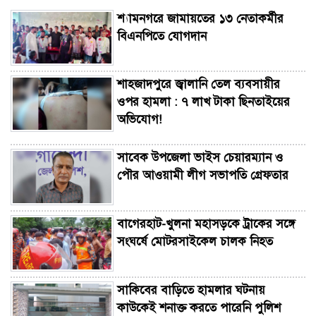
শ্যামনগরে জামায়তের ১৩ নেতাকর্মীর
বিএনপিতে যোগদান
শাহজাদপুরে জ্বালানি তেল ব্যবসায়ীর
ওপর হামলা : ৭ লাখ টাকা ছিনতাইয়ের
অভিযোগ!
সাবেক উপজেলা ভাইস চেয়ারম্যান ও
পৌর আওয়ামী লীগ সভাপতি গ্রেফতার
বাগেরহাট-খুলনা মহাসড়কে ট্রাকের সঙ্গে
সংঘর্ষে মোটরসাইকেল চালক নিহত
সাকিবের বাড়িতে হামলার ঘটনায়
কাউকেই শনাক্ত করতে পারেনি পুলিশ