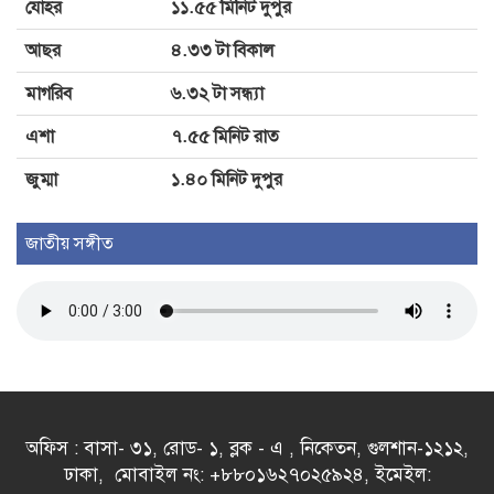
যোহর
১১.৫৫ মিনিট দুপুর
হাসপাতালে ভর্তি নারী
আছর
৪.৩৩ টা বিকাল
মাগরিব
৬.৩২ টা সন্ধ্যা
এশা
৭.৫৫ মিনিট রাত
জুম্মা
১.৪০ মিনিট দুপুর
জাতীয় সঙ্গীত
অফিস : বাসা- ৩১, রোড- ১, ব্লক - এ , নিকেতন, গুলশান-১২১২,
ঢাকা, মোবাইল নং: +৮৮০১৬২৭০২৫৯২৪, ইমেইল: