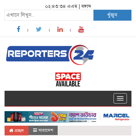
০২:৪৩:৩৫ এএম
|
বঙ্গাব্দ
খুঁজুন
Toggle
navigat
সারাদেশ
প্রচ্ছদ