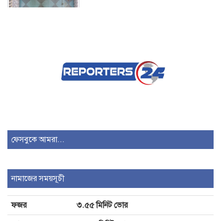
স্কুলছাত্রীকে লাথি, দুই ভুক্তভোগী
শিক্ষার্থীই পেলো শাস্তি
ফসল থাকবে কোল্ড স্টোরেজে, দাম
বাড়লে বিক্রি করবেন কচুয়ার কৃষক
মাদকাসক্ত অবস্থায় নিজ ঘরে আগুন,
শাহরাস্তিতে যুবক গ্রেপ্তার
ফেসবুকে আমরা...
যশোরের শার্শা নাভারণে গাছ থেকে পড়ে
নামাজের সময়সূচী
লন্ড্রি ব্যবসায়ীর মৃত্যু
ফজর
৩.৫৫ মিনিট ভোর
যৌনপল্লীতে আটকে রেখে মারধর,