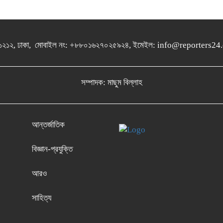
গুলশান-১২১২, ঢাকা, মোবাইল নং: +৮৮০১৬২৭০২৫৯২৪, ইমেইল: info@report
সম্পাদক: মাছুম বিল্লাহ
আন্তর্জাতিক
বিজ্ঞান-প্রযুক্তি
আরও
সাহিত্য