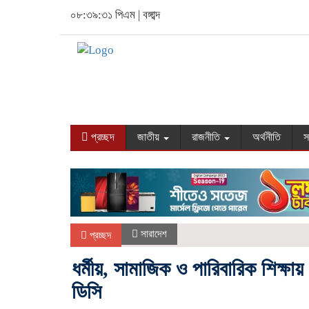
০৮:৩৯:৩২ পিএম
|
বঙ্গাব্দ
প্রচ্ছদ
জাতীয়
রাজনীতি
অর্থনীতি
স
সারাদেশ
প্রচ্ছদ
ধর্মীয়, সামাজিক ও পারিবারিক শিক্ষায় 
ডিসি