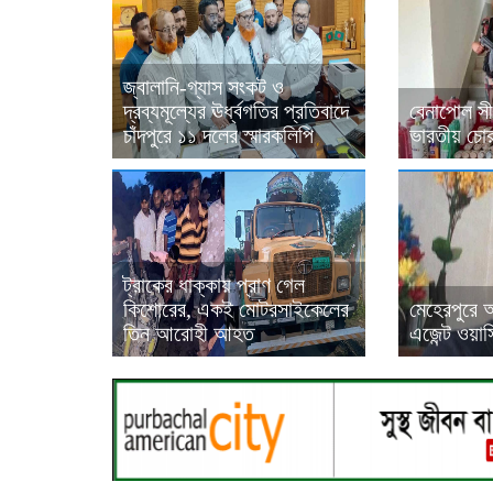
জ্বালানি-গ্যাস সংকট ও
দ্রব্যমূল্যের ঊর্ধ্বগতির প্রতিবাদে
বেনাপোল সী
চাঁদপুরে ১১ দলের স্মারকলিপি
ভারতীয় চোরা
ট্রাকের ধাক্কায় প্রাণ গেল
কিশোরের, একই মোটরসাইকেলের
মেহেরপুরে 
তিন আরোহী আহত
এজেন্ট ওয়াস