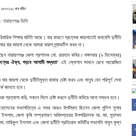
২৬৭৩১৯১ বার পঠিত
 পারিবারিক শিক্ষায় ঘাটতি আছে। যার কারণে প্রত্যেক জায়গাতেই কমবেশি দুর্নীতি
র যার জায়গা থেকে আমরা খারাপ প্র্যাকটিস করব না।
িয়েছেন নারায়ণগঞ্জ জেলা প্রশাসক মো. রায়হান কবির। মঙ্গলবার (৯ ডিসেম্বর)
তারুণ্যের ঐক্য, গড়বে আগামী শুদ্ধতা’
এই স্লোগান সামনে রেখে আয়োজিত
র জায়গা থেকে দুর্নীতিমুক্ত থাকার চেষ্টা করব এবং মানুষ যেন পরিপূর্ণ সেবা
র্কে জানতে হবে।
 প্রত্যাশা করি, সকলে মিলে চেষ্টা করলে দুর্নীতি কমিয়ে আনা সম্ভব হবে।
ল হোসেনের সভাপতিত্বে এ সময় আরও উপস্থিত ছিলেন জেলা পুলিশ সুপার
মা ইসলাম, জেলা কৃষি সম্প্রসারণ অধিদপ্তরের উপপরিচালক আ. জা. মুহাম্মদ
মো. তারিকুল ইসলাম এবং জেলা দুর্নীতি প্রতিরোধ কমিটির সভাপতি বাবুল কৃষ্ণ