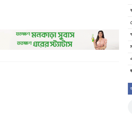
ম
জ
জ