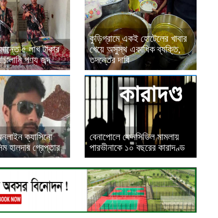
কুড়িগ্রামে একই হোটেলের খাবার
মান্তে ৫ লাখ টাকার
খেয়ে অসুস্থ একাধিক ব্যক্তি,
চালানি পণ্য জব্দ
তদন্তের দাবি
অনলাইন ক্যাসিনো
বেনাপোলে ফেনসিডিল মামলায়
িম হালদার গ্রেপ্তার
পারভীনাকে ১০ বছরের কারাদণ্ড