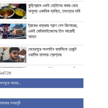
কুড়িগ্রামে একই হোটেলের খাবার খেয়ে
অসুস্থ একাধিক ব্যক্তি, তদন্তের দাবি
ট্রাকের ধাক্কায় প্রাণ গেল কিশোরের,
একই মোটরসাইকেলের তিন আরোহী
আহত
মেহেরপুরে অনলাইন ক্যাসিনো এজেন্ট
ওয়াসিম হালদার গ্রেপ্তার
বেনাপোলে ফেনসিডিল মামলায় পারভীনাকে
১০ বছরের কারাদণ্ড
ফেসবুকে আমরা...
কুষ্টিয়ায় পদ্মা নদীতে নিখোঁজ শিশুর মরদেহ
উদ্ধার
নামাজের সময়সূচী