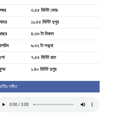
শ্রীবরদীতে বৃদ্ধের ঝুলন্ত মরদেহ উদ্ধার:
হত্যা নাকি আত্মহত্যা বাড়ছে ধোঁয়াশা
ফজর
৩.৫৫ মিনিট ভোর
যোহর
১১.৫৫ মিনিট দুপুর
শরীয়তপুরে বিএনপি নেতা টিপু মাদবরকে
ঘিরে অপপ্রচারের অভিযোগ
আছর
৪.৩৩ টা বিকাল
াগরিব
৬.৩২ টা সন্ধ্যা
কুষ্টিয়া-রাজবাড়ী সড়কে ট্রাকের চাকায় পিষ্ট
হয়ে নিহত ১
এশা
৭.৫৫ মিনিট রাত
ুম্মা
১.৪০ মিনিট দুপুর
াতীয় সঙ্গীত