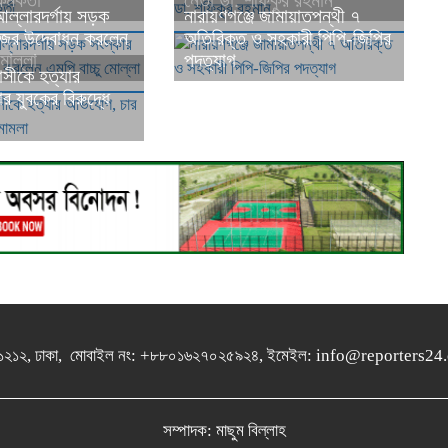
্মকর্তা
নেতা ডা. শফিকুর রহমান
ল্লারদর্গায় সড়ক
নারায়ণগঞ্জে জামায়াতপন্থী ৭
জের উদ্বোধন করলেন
অতিরিক্ত ও সহকারী পিপি-জিপির
মোল্লা
পদত্যাগ
বাসীকে হত্যার
 যুবকের বিরুদ্ধে
গুলশান-১২১২, ঢাকা, মোবাইল নং: +৮৮০১৬২৭০২৫৯২৪, ইমেইল: info@report
সম্পাদক: মাছুম বিল্লাহ