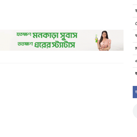
ম
জ
জ