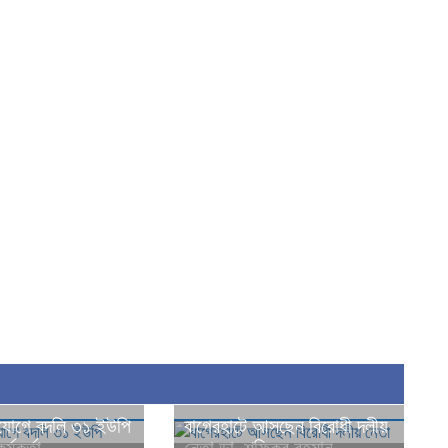
কযোগে বদলি ৩১ ইউপি
বাগেরহাটে আসছেন বিরোধী দলীয়