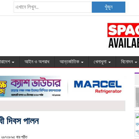
খুঁজুন
ারাদেশ
আইন ও অপরাধ
আন্তর্জাতিক
খেলাধুলা
বিনোদন
োধী দিবস পালন
২৬৭৩৮৯৫ বার পঠিত