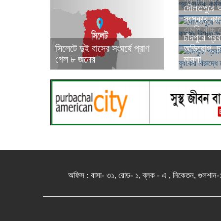
প্রশাসনিক কর
দৌলতপুরে আ
সংস্কার কা
এমপি বাচ্চু 
চাঁদপুরে প্র
সিলেটে দুই বাসের সংঘর্ষে প্রাণ
অভিযোগ, চার
গেল ৮ জনের
মামলা
অফিস : বাসা- ৩১, রোড- ১, ব্লক - এ , নিকেতন, 