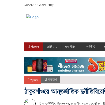
০৪:৩৮:০২ এএম
|
বঙ্গাব্দ
প্রচ্ছদ
জাতীয়
রাজনীতি
অর্থনীতি
স
সারাদেশ
প্রচ্ছদ
ঠাকুরগাঁওয়ে আন্তর্জাতিক দুর্নীতিবির
আপডেট টাইম: ডিসেম্বর ০৯, ২০২৫ ইং | ০৩:৫২:২৮:পূর্বাহ্ন |