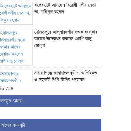
বাগেরহাটে আসছেন বিরোধী দলীয় নেতা
ডা. শফিকুর রহমান
দৌলতপুরে আল্লারদর্গায় সড়ক সংস্কার
কাজের উদ্বোধন করলেন এমপি বাচ্চু
মোল্লা
নারায়ণগঞ্জে জামায়াতপন্থী ৭ অতিরিক্ত
ও সহকারী পিপি-জিপির পদত্যাগ
ফেসবুকে আমরা...
চাঁদপুরে প্রবাসীকে হত্যার অভিযোগ, চার
যুবকের বিরুদ্ধে মামলা
নামাজের সময়সূচী