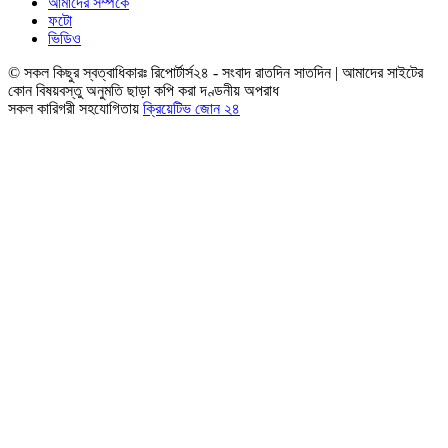
আমাদের সম্পর্কে
ফটো
ভিডিও
© সকল কিছুর স্বত্বাধিকারঃ রিপোর্টার্স২৪ - সংবাদ রাতদিন সাতদিন | আমাদের সাইটের
কোন বিষয়বস্তু অনুমতি ছাড়া কপি করা দণ্ডনীয় অপরাধ
সকল কারিগরী সহযোগিতায়
ক্রিয়েটিভ জোন ২৪