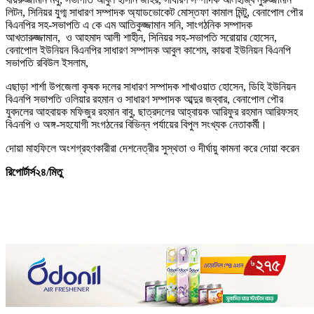
লিটন, সিনিয়র যুগ্ম সাধারণ সম্পাদক অ্যাডভোকেট মোস্তফা কামাল মিন্টু, বেনাপোল পৌর
বিএনপির সহ-সভাপতি এ কে এম আতিকুজ্জামান সনি, সাংগঠনিক সম্পাদক
আখতারুজ্জামান, ও আহমাদ আলী শাহীন, সিনিয়র সহ-সভাপতি সরোয়ার হোসেন,
বেনাপোল ইউনিয়ন বিএনপির সাধারণ সম্পাদক আবুল কাশেম, কায়বা ইউনিয়ন বিএনপি
সভাপতি রবিউল ইসলাম,
এছাড়া শার্শা উপজেলা কৃষক দলের সাধারণ সম্পাদক শাখাওয়াত হোসেন, ডিহি ইউনিয়ন
বিএনপি সভাপতি ওলিয়ার রহমান ও সাধারণ সম্পাদক আব্দুর জব্বার, বেনাপোল পৌর
যুবদলের আহবায়ক মফিজুর রহমান বাবু, ছাত্রদলের আহ্বায়ক আরিফুর রহমান আরিফসহ
বিএনপি ও অঙ্গ-সহযোগী সংগঠনের বিভিন্ন পর্যায়ের বিপুল সংখ্যক নেতাকর্মী।
দোয়া মাহফিলে অংশগ্রহণকারীরা দেশনেত্রীর সুস্থতা ও দীর্ঘায়ু কামনা করে দোয়া করেন
রিপোর্টার্স২৪/মিতু