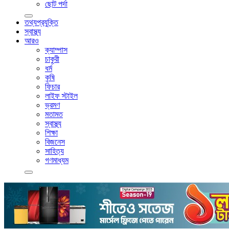
ছোট পর্দা
তথ্যপ্রযুক্তি
স্বাস্থ্য
আরও
ক্যাম্পাস
চাকুরী
ধর্ম
কৃষি
ফিচার
লাইফ স্টাইল
ভ্রমণ
মতামত
স্বাস্থ্য
শিক্ষা
বিজনেস
সাহিত্য
গণমাধ্যম