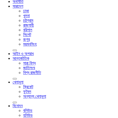
অর্থনীতি
সারাদেশ
ঢাকা
খুলনা
চট্টগ্রাম
রাজশাহী
বরিশাল
সিলেট
রংপুর
ময়মনসিংহ
আইন ও অপরাধ
আন্তর্জাতিক
সারা বিশ্ব
জাতিসংঘ
বিশ্ব রাজনীতি
খেলাধুলা
ক্রিকেট
ফুটবল
অন্যান্য খেলাধুলা
বিনোদন
বলিউড
হলিউড