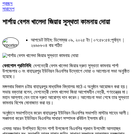
প্রচ্ছদ
সারাদেশ
শার্শায় বেগম খালেদা জিয়ার সুস্থতা কামনায় দোয়া
আপডেট টাইম: ডিসেম্বর ০৯, ২০২৫ ইং | ০৭:৫৮:৫৪:পূর্বাহ্ন |
২৬৯৮৮০৪ বার পঠিত
বেনাপোল প্রতিনিধি
: দেশনেত্রী বেগম খালেদা জিয়ার দ্রুত সুস্থতা কামনায় শার্শা
উপজেলার ৩ নং বাহাদুরপুর ইউনিয়ন বিএনপির উদ্যোগে দোয়া ও আলোচনা সভা অনুষ্ঠিত
হয়েছে।
মঙ্গলবার বিকাল ৪টায় বাহাদুরপুর মাধ্যমিক বিদ্যালয় মাঠে এ অনুষ্ঠান আয়োজন করা হয়।
সভায় বক্তারা বলেন, দেশনেত্রী বেগম খালেদা জিয়া আপোষহীন নেত্রী, গণতন্ত্রের মা।
মহান আল্লাহ যেন তাকে দ্রুত আরোগ্য দান করেন। আলোচনা সভা শেষে তার সুস্থতা
কামনায় বিশেষ মোনাজাত করা হয়।
অনুষ্ঠানে সভাপতিত্ব করেন বাহাদুরপুর ইউনিয়ন বিএনপির সভাপতি মাস্টার সাহেব আলী।
সঞ্চালনা করেন ইউনিয়ন বিএনপির সাধারণ সম্পাদক রবিউল ইসলাম রবি।
এসময় আরও উপস্থিত ছিলেন শার্শা উপজেলা বিএনপির প্রধান উপদেষ্টা আলহাজ্ব
খায়রুজ্জামান মধু, সভাপতি আবুল হাসান জহির, সাধারণ সম্পাদক আলহাজ্ব নুরুজ্জামান