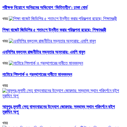
পরীক্ষক নিয়োগে অনিয়মের অভিযোগ ‘ভিত্তিহীন’: ঢাকা বোর্ড
খবর
শিক্ষা বাজেট জিডিপির ৫ শতাংশে উন্নীত করার পরিকল্পনা রয়েছে: শিক্ষামন্ত্রী
খবর
এনসিপির বক্তব্য রাজনীতির সভ্যতার অন্তরায়: এমপি বাবুল
খবর
নাটোরে শিশুপার্ক ও গ্রন্থাগারের দাবীতে মানববন্ধন
খবর
আবুপুর-মুলাদী সেতু বাস্তবায়নের উদ্যোগ জোরদার: সম্ভাব্য স্থান পরিদর্শনে হুইপ
নুরুদ্দিন অপু
খবর