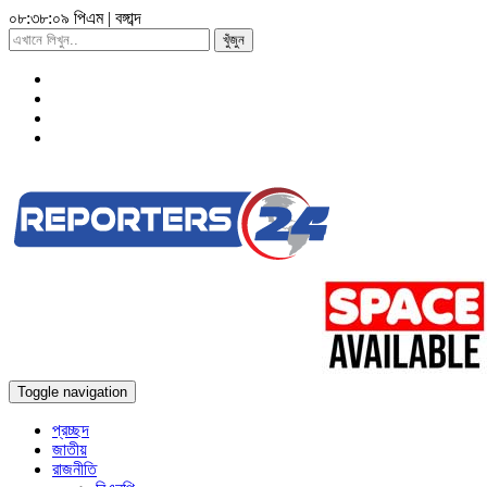
০৮:৩৮:০৯ পিএম
|
বঙ্গাব্দ
খুঁজুন
Toggle navigation
প্রচ্ছদ
জাতীয়
রাজনীতি