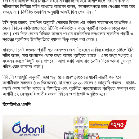
রাজধানীর আগারগাঁওয়ে নির্বাচন ভবনে সাংবাদিকদের সঙ্গে আলাপকালে নির্বাচন কমিশন
সচিবালয়ের সিনিয়র সচিব আখতার আহমেদ বলেন, ‘মনোনয়নপত্র জমা দেওয়ার সময় আর
বাড়ছে না। নির্ধারিত তফশিল অনুযায়ী আজই ছিল শেষ দিন।’
ইসি সূত্র জানায়, তফশিল অনুযায়ী সোমবার বিকেল ৫টা পর্যন্ত সারাদেশের আঞ্চলিক ও
জেলা নির্বাচন কার্যালয়গুলোতে রিটার্নিং কর্মকর্তাদের কাছে প্রার্থীরা মনোনয়নপত্র জমা
দেন। শেষ দিনে দেশের বিভিন্ন আসনে প্রধান রাজনৈতিক দলগুলোর মনোনীত প্রার্থী ও
স্বতন্ত্র প্রার্থীদের উপস্থিতিতে ব্যাপক ভিড় লক্ষ্য করা গেছে।
সারাদেশে মোট কতজন প্রার্থী মনোনয়নপত্র জমা দিয়েছেন এ বিষয়ে জানতে চাইলে ইসি
সচিব বলেন, সারা বাংলাদেশ থেকে তথ্য আসার প্রক্রিয়া চলছে। এসব তথ্য সংগ্রহ ও
সংকলন করতে কিছুটা সময় লাগবে। আশা করছি আজ রাত ১০টার দিকে আমরা চূড়ান্ত
পরিসংখ্যান জানাতে পারব।
নির্বাচনি সময়সূচি অনুযায়ী, জমা পড়া মনোনয়নপত্রগুলোর যাচাই-বাছাই শুরু হবে
আগামীকাল মঙ্গলবার (৩০ ডিসেম্বর), যা চলবে ২০২৬ সালের ৪ জানুয়ারি পর্যন্ত। যাচাই-
বাছাই শেষে আপিল দায়ের ও নিষ্পত্তি এবং প্রার্থিতা প্রত্যাহারের প্রক্রিয়া সম্পন্ন করে
আগামী ১২ ফেব্রুয়ারি জাতীয় সংসদ নির্বাচন ও গণভোট অনুষ্ঠিত হবে।
রিপোর্টার্স২৪/এসসি