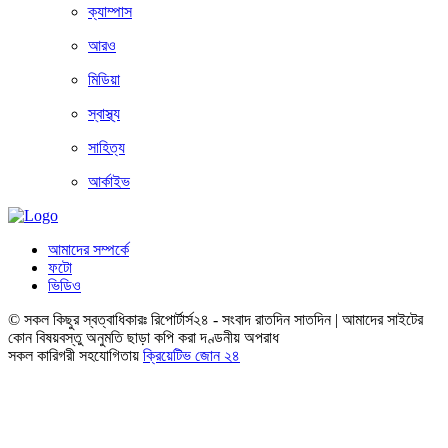
ক্যাম্পাস
আরও
মিডিয়া
স্বাস্থ্য
সাহিত্য
আর্কাইভ
আমাদের সম্পর্কে
ফটো
ভিডিও
© সকল কিছুর স্বত্বাধিকারঃ রিপোর্টার্স২৪ - সংবাদ রাতদিন সাতদিন | আমাদের সাইটের
কোন বিষয়বস্তু অনুমতি ছাড়া কপি করা দণ্ডনীয় অপরাধ
সকল কারিগরী সহযোগিতায়
ক্রিয়েটিভ জোন ২৪