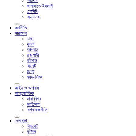
বিএনপি
জামায়াতে ইসলামী
এনসিপি
অন্যান্য
অর্থনীতি
সারাদেশ
ঢাকা
খুলনা
চট্টগ্রাম
রাজশাহী
বরিশাল
সিলেট
রংপুর
ময়মনসিংহ
আইন ও অপরাধ
আন্তর্জাতিক
সারা বিশ্ব
জাতিসংঘ
বিশ্ব রাজনীতি
খেলাধুলা
ক্রিকেট
ফুটবল