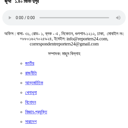
জুম্মা
১.৪০ মিনিট দুপুর
জাতীয় সঙ্গীত
অফিস : বাসা- ৩১, রোড- ১, ব্লক - এ , নিকেতন, গুলশান-১২১২, ঢাকা, মোবাইল নং:
+৮৮০১৬২৭০২৫৯২৪, ইমেইল: info@reporters24.com,
correspondentreporters24@gmail.com
সম্পাদক: মাছুম বিল্লাহ
জাতীয়
রাজনীতি
আন্তর্জাতিক
খেলাধুলা
বিনোদন
বিজ্ঞান-প্রযুক্তি
সারাদেশ