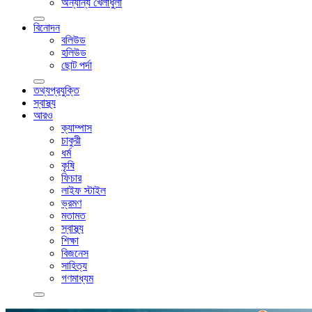
অন্যান্য খেলাধুলা
বিনোদন
বলিউড
হলিউড
ছোট পর্দা
তথ্যপ্রযুক্তি
স্বাস্থ্য
আরও
ক্যাম্পাস
চাকুরী
ধর্ম
কৃষি
ফিচার
লাইফ স্টাইল
ভ্রমণ
মতামত
স্বাস্থ্য
শিক্ষা
বিজনেস
সাহিত্য
গণমাধ্যম