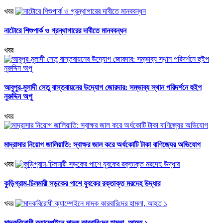
খবর
নাটোরে শিশুপার্ক ও গ্রন্থাগারের দাবীতে মানববন্ধন
খবর
আবুপুর-মুলাদী সেতু বাস্তবায়নের উদ্যোগ জোরদার: সম্ভাব্য স্থান পরিদর্শনে হুইপ
নুরুদ্দিন অপু
খবর
মাদ্রাসার নিয়োগ জালিয়াতি: স্বাক্ষর জাল করে অর্ধকোটি টাকা বাণিজ্যের অভিযোগ
খবর
কুড়িগ্রাম-চিলমারী সড়কের পাশে যুবকের রক্তাক্ত মরদেহ উদ্ধার
খবর
মাদকবিরোধী ক্যাম্পেইনে মাদক কারবা‌রি‌দের হামলা, আহত ১